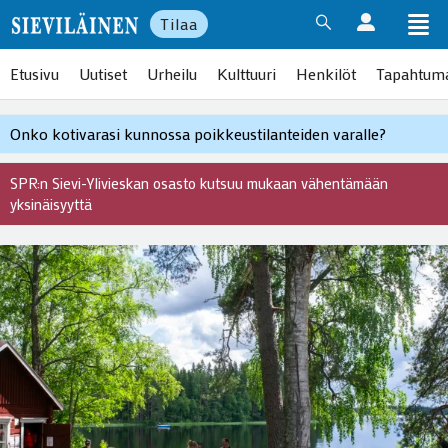
Tilaa
Etusivu
Uutiset
Urheilu
Kulttuuri
Henkilöt
Tapahtum
Onko kotivarasi kunnossa poikkeustilanteiden varalle?
SPR:n Sievi-Ylivieskan osasto kutsuu mukaan vähentämään
yksinäisyyttä