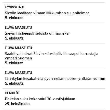
HYVINVOINTI
Sieviin laaditaan viisaan liikkumisen suunnitelmaa
5. elokuuta
ELÄVÄ MAASEUTU
Sievin frisbeegolfradoista on moneksi
5. elokuuta
ELÄVÄ MAASEUTU
Saabit valtasivat Sievin – kesäpäiville saapui harrastajia
ympäri Suomen
5. elokuuta
ELÄVÄ MAASEUTU
Järvikylän kesäkahvila pyöri neljän nuoren yrittäjän voimin
5. elokuuta
HENKILÖT
Pokelan suku kokoontui 30-vuotisjuhlaan
29. heinäkuuta