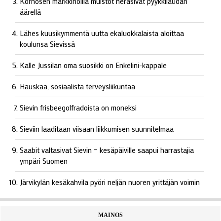
Korhosen markkinoilla muistot heräsivät pyykkilaudan
äärellä
Lähes kuusikymmentä uutta ekaluokkalaista aloittaa
koulunsa Sievissä
Kalle Jussilan oma suosikki on Enkelini-kappale
Hauskaa, sosiaalista terveysliikuntaa
Sievin frisbeegolfradoista on moneksi
Sieviin laaditaan viisaan liikkumisen suunnitelmaa
Saabit valtasivat Sievin – kesäpäiville saapui harrastajia
ympäri Suomen
Järvikylän kesäkahvila pyöri neljän nuoren yrittäjän voimin
MAINOS