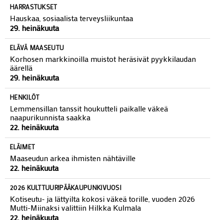
HARRASTUKSET
Hauskaa, sosiaalista terveysliikuntaa
29. heinäkuuta
ELÄVÄ MAASEUTU
Korhosen markkinoilla muistot heräsivät pyykkilaudan
äärellä
29. heinäkuuta
HENKILÖT
Lemmensillan tanssit houkutteli paikalle väkeä
naapurikunnista saakka
22. heinäkuuta
ELÄIMET
Maaseudun arkea ihmisten nähtäville
22. heinäkuuta
2026 KULTTUURIPÄÄKAUPUNKIVUOSI
Kotiseutu- ja lättyilta kokosi väkeä torille, vuoden 2026
Mutti-Miinaksi valittiin Hilkka Kulmala
22. heinäkuuta