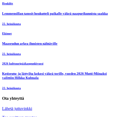
Henkilöt
Lemmensillan tanssit houkutteli paikalle väkeä naapurikunnista saakka
22. heinäkuuta
Eläimet
Maaseudun arkea ihmisten nähtäville
22. heinäkuuta
2026 kulttuuripääkaupunkivuosi
Kotiseutu- ja lättyilta kokosi väkeä torille, vuoden 2026 Mutti-Miinaksi
valittiin Hilkka Kulmala
22. heinäkuuta
Ota yhteyttä
Lähetä juttuvinkki