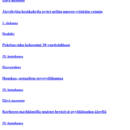
Elävä maaseutu
Järvikylän kesäkahvila pyöri neljän nuoren yrittäjän voimin
5. elokuuta
Henkilöt
Pokelan suku kokoontui 30-vuotisjuhlaan
29. heinäkuuta
Harrastukset
Hauskaa, sosiaalista terveysliikuntaa
29. heinäkuuta
Elävä maaseutu
Korhosen markkinoilla muistot heräsivät pyykkilaudan äärellä
29. heinäkuuta