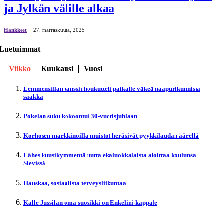
ja Jylkän välille alkaa
Hankkeet
27. marraskuuta, 2025
Luetuimmat
Viikko
Kuukausi
Vuosi
Lemmensillan tanssit houkutteli paikalle väkeä naapurikunnista
saakka
Pokelan suku kokoontui 30-vuotisjuhlaan
Korhosen markkinoilla muistot heräsivät pyykkilaudan äärellä
Lähes kuusikymmentä uutta ekaluokkalaista aloittaa koulunsa
Sievissä
Hauskaa, sosiaalista terveysliikuntaa
Kalle Jussilan oma suosikki on Enkelini-kappale