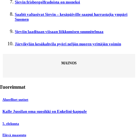
Sievin frisbeegolfradoista on moneksi
Saabit valtasivat Sievin – kesäpäiville saapui harrastajia ympäri
Suomen
Sieviin laaditaan viisaan liikkumisen suunnitelmaa
Järvikylän kesäkahvila pyöri neljän nuoren yrittäjän voimin
MAINOS
Tuoreimmat
Alueelliset uutiset
Kalle Jussilan oma suosikki on Enkelini-kappale
5. elokuuta
Elävä maaseutu