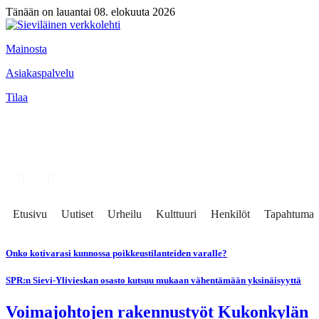
Tänään on lauantai 08. elokuuta 2026
Mainosta
Asiakaspalvelu
Tilaa
Etusivu
Uutiset
Urheilu
Kulttuuri
Henkilöt
Tapahtumat
Onko kotivarasi kunnossa poikkeustilanteiden varalle?
SPR:n Sievi-Ylivieskan osasto kutsuu mukaan vähentämään yksinäisyyttä
Voimajohtojen rakennustyöt Kukonkylän