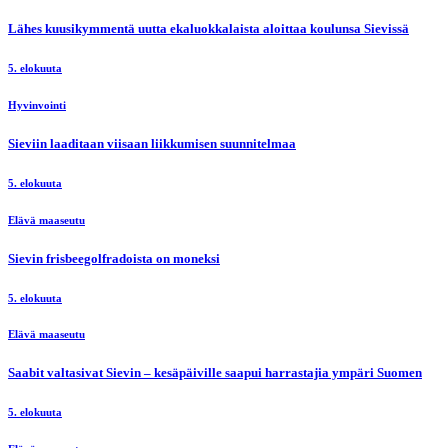
Lähes kuusikymmentä uutta ekaluokkalaista aloittaa koulunsa Sievissä
5. elokuuta
Hyvinvointi
Sieviin laaditaan viisaan liikkumisen suunnitelmaa
5. elokuuta
Elävä maaseutu
Sievin frisbeegolfradoista on moneksi
5. elokuuta
Elävä maaseutu
Saabit valtasivat Sievin – kesäpäiville saapui harrastajia ympäri Suomen
5. elokuuta