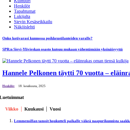
Kulttuuri
Henkilöt
Tapahtumat
Lukijalta
Sievin Kesäseikkailu
Näköislehti
Onko kotivarasi kunnossa poikkeustilanteiden varalle?
SPR:n Sievi-Ylivieskan osasto kutsuu mukaan vähentämään yksinäisyyttä
Hannele Pelkonen täytti 70 vuotta – eläinr
Henkilöt
18. kesäkuuta, 2025
Luetuimmat
Viikko
Kuukausi
Vuosi
Lemmensillan tanssit houkutteli paikalle väkeä naapurikunnista saakk