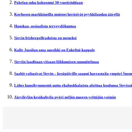
Pokelan suku kokoontui 30-vuotisjuhlaan
Korhosen markkinoilla muistot heräsivät pyykkilaudan äärellä
Hauskaa, sosiaalista terveysliikuntaa
Sievin frisbeegolfradoista on moneksi
Kalle Jussilan oma suosikki on Enkelini-kappale
Sieviin laaditaan viisaan liikkumisen suunnitelmaa
Saabit valtasivat Sievin – kesäpäiville saapui harrastajia ympäri Suo
Lähes kuusikymmentä uutta ekaluokkalaista aloittaa koulunsa Sieviss
Järvikylän kesäkahvila pyöri neljän nuoren yrittäjän voimin