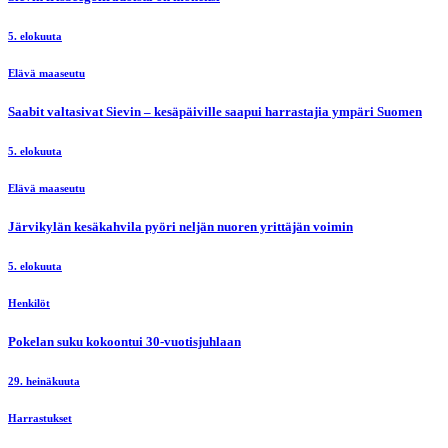
5. elokuuta
Elävä maaseutu
Saabit valtasivat Sievin – kesäpäiville saapui harrastajia ympäri Suomen
5. elokuuta
Elävä maaseutu
Järvikylän kesäkahvila pyöri neljän nuoren yrittäjän voimin
5. elokuuta
Henkilöt
Pokelan suku kokoontui 30-vuotisjuhlaan
29. heinäkuuta
Harrastukset