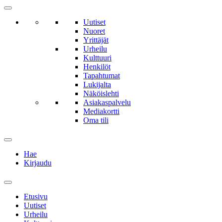
Uutiset
Nuoret
Yrittäjät
Urheilu
Kulttuuri
Henkilöt
Tapahtumat
Lukijalta
Näköislehti
Asiakaspalvelu
Mediakortti
Oma tili
Hae
Kirjaudu
Etusivu
Uutiset
Urheilu