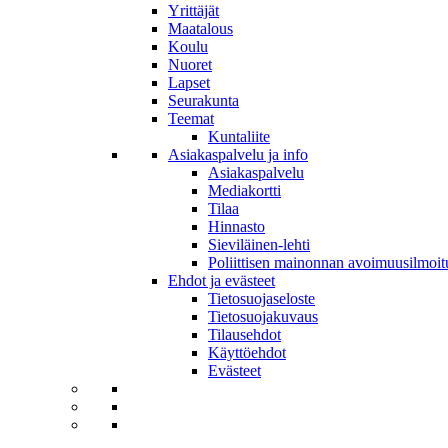
Yrittäjät
Maatalous
Koulu
Nuoret
Lapset
Seurakunta
Teemat
Kuntaliite
Asiakaspalvelu ja info
Asiakaspalvelu
Mediakortti
Tilaa
Hinnasto
Sieviläinen-lehti
Poliittisen mainonnan avoimuusilmoit
Ehdot ja evästeet
Tietosuojaseloste
Tietosuojakuvaus
Tilausehdot
Käyttöehdot
Evästeet