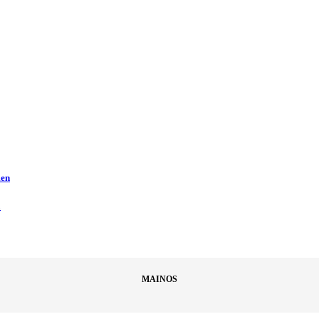
men
ä
MAINOS