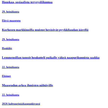
Hauskaa, sosiaalista terveysliikuntaa
29. heinäkuuta
Elävä maaseutu
Korhosen markkinoilla muistot heräsivät pyykkilaudan äärellä
29. heinäkuuta
Henkilöt
Lemmensillan tanssit houkutteli paikalle väkeä naapurikunnista saakka
22. heinäkuuta
Eläimet
Maaseudun arkea ihmisten nähtäville
22. heinäkuuta
2026 kulttuuripääkaupunkivuosi