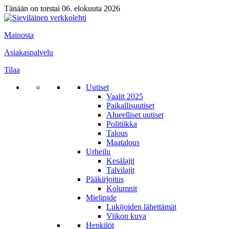
Tänään on torstai 06. elokuuta 2026
Mainosta
Asiakaspalvelu
Tilaa
Uutiset
Vaalit 2025
Paikallisuutiset
Alueelliset uutiset
Politiikka
Talous
Maatalous
Urheilu
Kesälajit
Talvilajit
Pääkirjoitus
Kolumnit
Mielipide
Lukijoiden lähettämät
Viikon kuva
Henkilöt