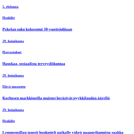
5. elokuuta
Henkilöt
Pokelan suku kokoontui 30-vuotisjuhlaan
29. heinäkuuta
Harrastukset
Hauskaa, sosiaalista terveysliikuntaa
29. heinäkuuta
Elävä maaseutu
Korhosen markkinoilla muistot heräsivät pyykkilaudan äärellä
29. heinäkuuta
Henkilöt
Lemmensillan tanssit houkutteli paikalle väkeä naapurikunnista saakka