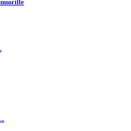
 nuorille
a
men