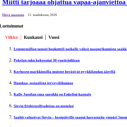
Miitti tarjoaaa ohjattua vapaa-ajanviettoa
Elävä maaseutu
11. maaliskuuta, 2026
Luetuimmat
Viikko
Kuukausi
Vuosi
Lemmensillan tanssit houkutteli paikalle väkeä naapurikunnista saakk
Pokelan suku kokoontui 30-vuotisjuhlaan
Korhosen markkinoilla muistot heräsivät pyykkilaudan äärellä
Hauskaa, sosiaalista terveysliikuntaa
Kalle Jussilan oma suosikki on Enkelini-kappale
Sievin frisbeegolfradoista on moneksi
Saabit valtasivat Sievin – kesäpäiville saapui harrastajia ympäri Suo