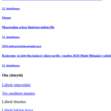
22. heinäkuuta
Eläimet
Maaseudun arkea ihmisten nähtäville
22. heinäkuuta
2026 kulttuuripääkaupunkivuosi
Kotiseutu- ja lättyilta kokosi väkeä torille, vuoden 2026 Mutti-Miinaksi valit
22. heinäkuuta
Ota yhteyttä
Lähetä juttuvinkki
Tee osoitteen muutos
Lähetä ilmoitus
Lähetä lukijan kuva