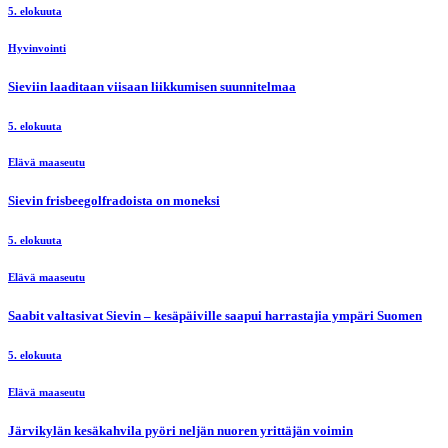
5. elokuuta
Hyvinvointi
Sieviin laaditaan viisaan liikkumisen suunnitelmaa
5. elokuuta
Elävä maaseutu
Sievin frisbeegolfradoista on moneksi
5. elokuuta
Elävä maaseutu
Saabit valtasivat Sievin – kesäpäiville saapui harrastajia ympäri Suomen
5. elokuuta
Elävä maaseutu
Järvikylän kesäkahvila pyöri neljän nuoren yrittäjän voimin