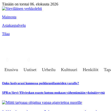
Tänään on torstai 06. elokuuta 2026
Mainosta
Asiakaspalvelu
Tilaa
Hae
Kirjaudu
Etusivu
Uutiset
Urheilu
Kulttuuri
Henkilöt
Tap
Onko kotivarasi kunnossa poikkeustilanteiden varalle?
SPR:n Sievi-Ylivieskan osasto kutsuu mukaan vähentämään yksinäisyyttä