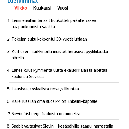
Luetuimmat
Viikko
Kuukausi
Vuosi
Lemmensillan tanssit houkutteli paikalle väkeä
naapurikunnista saakka
Pokelan suku kokoontui 30-vuotisjuhlaan
Korhosen markkinoilla muistot heräsivät pyykkilaudan
äärellä
Lähes kuusikymmentä uutta ekaluokkalaista aloittaa
koulunsa Sievissä
Hauskaa, sosiaalista terveysliikuntaa
Kalle Jussilan oma suosikki on Enkelini-kappale
Sievin frisbeegolfradoista on moneksi
Saabit valtasivat Sievin – kesäpäiville saapui harrastajia