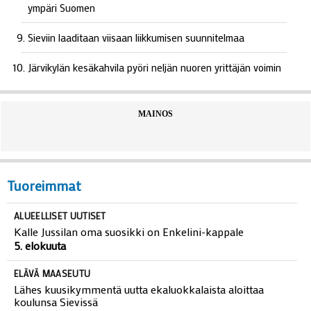
ympäri Suomen
Sieviin laaditaan viisaan liikkumisen suunnitelmaa
Järvikylän kesäkahvila pyöri neljän nuoren yrittäjän voimin
MAINOS
Tuoreimmat
ALUEELLISET UUTISET
Kalle Jussilan oma suosikki on Enkelini-kappale
5. elokuuta
ELÄVÄ MAASEUTU
Lähes kuusikymmentä uutta ekaluokkalaista aloittaa
koulunsa Sievissä