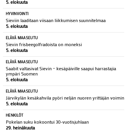
5. elokuuta
HYVINVOINTI
Sieviin laaditaan viisaan liikkumisen suunnitelmaa
5. elokuuta
ELÄVÄ MAASEUTU
Sievin frisbeegolfradoista on moneksi
5. elokuuta
ELÄVÄ MAASEUTU
Saabit valtasivat Sievin – kesäpäiville saapui harrastajia
ympäri Suomen
5. elokuuta
ELÄVÄ MAASEUTU
Järvikylän kesäkahvila pyöri neljän nuoren yrittäjän voimin
5. elokuuta
HENKILÖT
Pokelan suku kokoontui 30-vuotisjuhlaan
29. heinäkuuta