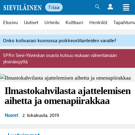
Tilaa
Etusivu
Uutiset
Urheilu
Kulttuuri
Henkilöt
Tapahtum
Onko kotivarasi kunnossa poikkeustilanteiden varalle?
SPR:n Sievi-Ylivieskan osasto kutsuu mukaan vähentämään
yksinäisyyttä
Ilmastokahvilasta ajattelemisen
aihetta ja omenapiirakkaa
2. lokakuuta, 2019
Nuoret