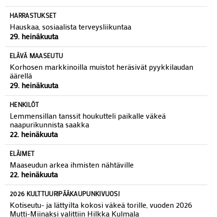
HARRASTUKSET
Hauskaa, sosiaalista terveysliikuntaa
29. heinäkuuta
ELÄVÄ MAASEUTU
Korhosen markkinoilla muistot heräsivät pyykkilaudan
äärellä
29. heinäkuuta
HENKILÖT
Lemmensillan tanssit houkutteli paikalle väkeä
naapurikunnista saakka
22. heinäkuuta
ELÄIMET
Maaseudun arkea ihmisten nähtäville
22. heinäkuuta
2026 KULTTUURIPÄÄKAUPUNKIVUOSI
Kotiseutu- ja lättyilta kokosi väkeä torille, vuoden 2026
Mutti-Miinaksi valittiin Hilkka Kulmala