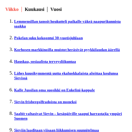
Viikko
Kuukausi
Vuosi
Lemmensillan tanssit houkutteli paikalle väkeä naapurikunnista
saakka
Pokelan suku kokoontui 30-vuotisjuhlaan
Korhosen markkinoilla muistot heräsivät pyykkilaudan äärellä
Hauskaa, sosiaalista terveysliikuntaa
Lähes kuusikymmentä uutta ekaluokkalaista aloittaa koulunsa
Sievissä
Kalle Jussilan oma suosikki on Enkelini-kappale
Sievin frisbeegolfradoista on moneksi
Saabit valtasivat Sievin – kesäpäiville saapui harrastajia ympäri
Suomen
Sieviin laaditaan viisaan liikkumisen suunnitelmaa