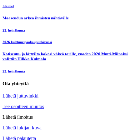
Eläimet
Maaseudun arkea ihmisten nähtäville
22. heinäkuuta
2026 kulttuuripääkaupunkivuosi
Kotiseutu- ja lättyilta kokosi väkeä torille, vuoden 2026 Mutti-Miinaksi
valittiin Hilkka Kulmala
22. heinäkuuta
Ota yhteyttä
Lähetä juttuvinkki
Tee osoitteen muutos
Lähetä ilmoitus
Lähetä lukijan kuva
Lähetä palautetta