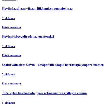
Sieviin laaditaan viisaan liikkumisen suunnitelmaa
5. elokuuta
Elävä maaseutu
Sievin frisbeegolfradoista on moneksi
5. elokuuta
Elävä maaseutu
Saabit valtasivat Sievin – kesäpäiville saapui harrastajia ympäri Suomen
5. elokuuta
Elävä maaseutu
Järvikylän kesäkahvila pyöri neljän nuoren yrittäjän voimin
5. elokuuta