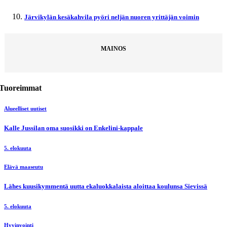
Järvikylän kesäkahvila pyöri neljän nuoren yrittäjän voimin
MAINOS
Tuoreimmat
Alueelliset uutiset
Kalle Jussilan oma suosikki on Enkelini-kappale
5. elokuuta
Elävä maaseutu
Lähes kuusikymmentä uutta ekaluokkalaista aloittaa koulunsa Sievissä
5. elokuuta
Hyvinvointi