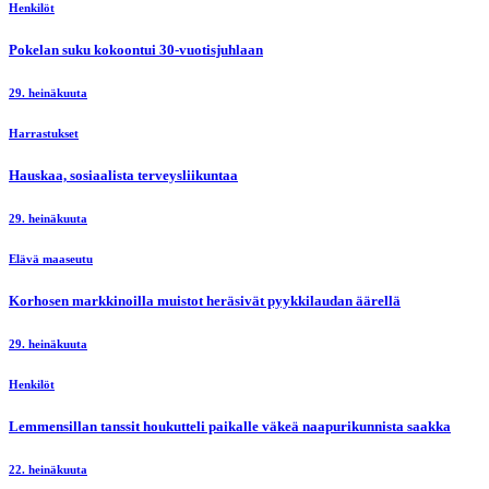
Henkilöt
Pokelan suku kokoontui 30-vuotisjuhlaan
29. heinäkuuta
Harrastukset
Hauskaa, sosiaalista terveysliikuntaa
29. heinäkuuta
Elävä maaseutu
Korhosen markkinoilla muistot heräsivät pyykkilaudan äärellä
29. heinäkuuta
Henkilöt
Lemmensillan tanssit houkutteli paikalle väkeä naapurikunnista saakka
22. heinäkuuta