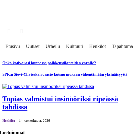
Etusivu
Uutiset
Urheilu
Kulttuuri
Henkilöt
Tapahtumat
Onko kotivarasi kunnossa poikkeustilanteiden varalle?
SPR:n Sievi-Ylivieskan osasto kutsuu mukaan vähentämään yksinäisyyttä
Topias valmistui insinööriksi ripeässä
tahdissa
Henkilöt
14. tammikuuta, 2026
Luetuimmat