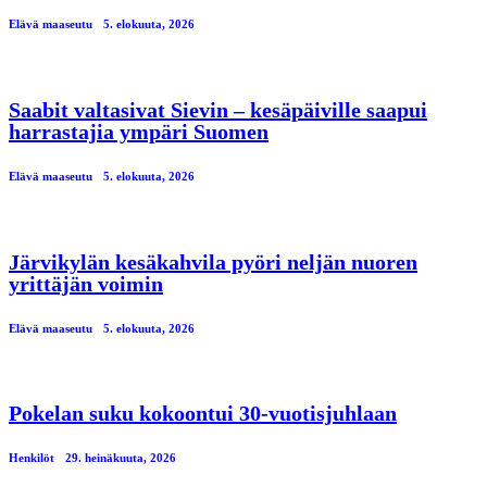
Elävä maaseutu
5. elokuuta, 2026
Saabit valtasivat Sievin – kesäpäiville saapui
harrastajia ympäri Suomen
Elävä maaseutu
5. elokuuta, 2026
Järvikylän kesäkahvila pyöri neljän nuoren
yrittäjän voimin
Elävä maaseutu
5. elokuuta, 2026
Pokelan suku kokoontui 30-vuotisjuhlaan
Henkilöt
29. heinäkuuta, 2026