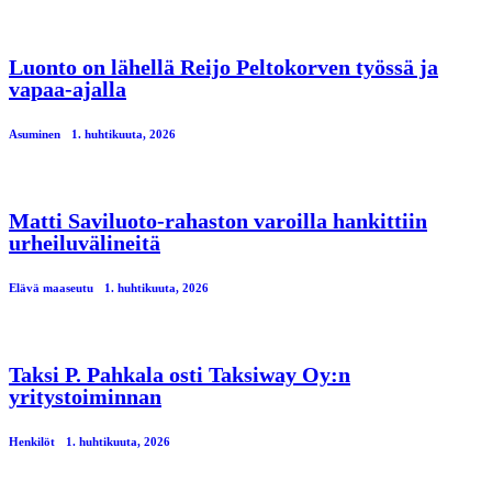
Luonto on lähellä Reijo Peltokorven työssä ja
vapaa-ajalla
Asuminen
1. huhtikuuta, 2026
Matti Saviluoto-rahaston varoilla hankittiin
urheiluvälineitä
Elävä maaseutu
1. huhtikuuta, 2026
Taksi P. Pahkala osti Taksiway Oy:n
yritystoiminnan
Henkilöt
1. huhtikuuta, 2026