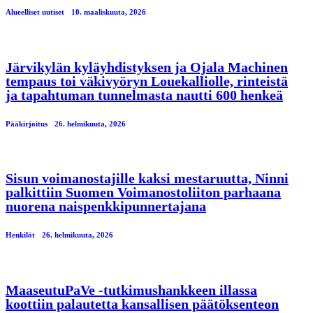
Alueelliset uutiset
10. maaliskuuta, 2026
Järvikylän kyläyhdistyksen ja Ojala Machinen
tempaus toi väkivyöryn Louekalliolle, rinteistä
ja tapahtuman tunnelmasta nautti 600 henkeä
Pääkirjoitus
26. helmikuuta, 2026
Sisun voimanostajille kaksi mestaruutta, Ninni
palkittiin Suomen Voimanostoliiton parhaana
nuorena naispenkkipunnertajana
Henkilöt
26. helmikuuta, 2026
MaaseutuPaVe -tutkimushankkeen illassa
koottiin palautetta kansallisen päätöksenteon