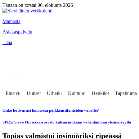
Tänään on torstai 06. elokuuta 2026
Mainosta
Asiakaspalvelu
Tilaa
Etusivu
Uutiset
Urheilu
Kulttuuri
Henkilöt
Tapahtumat
Onko kotivarasi kunnossa poikkeustilanteiden varalle?
SPR:n Sievi-Ylivieskan osasto kutsuu mukaan vähentämään yksinäisyyttä
Topias valmistui insinööriksi ripeässä