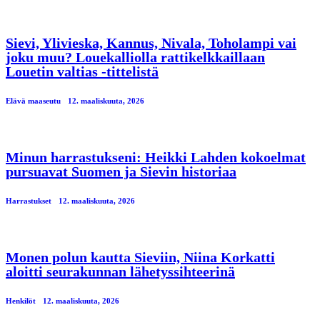
Sievi, Ylivieska, Kannus, Nivala, Toholampi vai
joku muu? Louekalliolla rattikelkkaillaan
Louetin valtias -tittelistä
Elävä maaseutu
12. maaliskuuta, 2026
Minun harrastukseni: Heikki Lahden kokoelmat
pursuavat Suomen ja Sievin historiaa
Harrastukset
12. maaliskuuta, 2026
Monen polun kautta Sieviin, Niina Korkatti
aloitti seurakunnan lähetyssihteerinä
Henkilöt
12. maaliskuuta, 2026