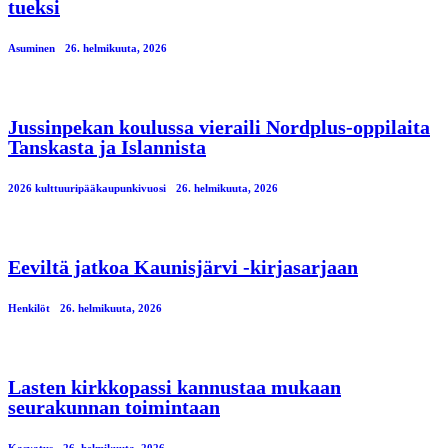
tueksi
Asuminen
26. helmikuuta, 2026
Jussinpekan koulussa vieraili Nordplus-oppilaita
Tanskasta ja Islannista
2026 kulttuuripääkaupunkivuosi
26. helmikuuta, 2026
Eeviltä jatkoa Kaunisjärvi -kirjasarjaan
Henkilöt
26. helmikuuta, 2026
Lasten kirkkopassi kannustaa mukaan
seurakunnan toimintaan