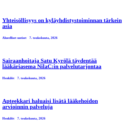
Yhteisöllisyys on kyläyhdistystoiminnan tärkein
asia
Alueelliset uutiset
7. toukokuuta, 2026
Sairaanhoitaja Satu Kyrölä täydentää
lääkäriasema NilaC:in palvelutarjontaa
Henkilöt
7. toukokuuta, 2026
Apteekkari haluaisi lisätä lääkehoidon
arvioinnin palveluja
Henkilöt
7. toukokuuta, 2026