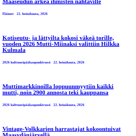
Maaseudun arkea ihmisten nähtäville
Eläimet
22. heinäkuuta, 2026
Kotiseutu- ja lättyilta kokosi väkeä torille,
vuoden 2026 Mutti-Miinaksi valittiin Hilkka
Kulmala
2026 kulttuuripääkaupunkivuosi
22. heinäkuuta, 2026
Muttimarkkinoilla loppuunmyytiin kaikki
mutti, noin 2900 annosta teki kauppansa
2026 kulttuuripääkaupunkivuosi
22. heinäkuuta, 2026
Vintage-Volkkarien harrastajat kokoontuivat
Maasydänjärvellä