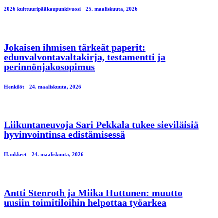
2026 kulttuuripääkaupunkivuosi
25. maaliskuuta, 2026
Jokaisen ihmisen tärkeät paperit:
edunvalvontavaltakirja, testamentti ja
perinnönjakosopimus
Henkilöt
24. maaliskuuta, 2026
Liikuntaneuvoja Sari Pekkala tukee sieviläisiä
hyvinvointinsa edistämisessä
Hankkeet
24. maaliskuuta, 2026
Antti Stenroth ja Miika Huttunen: muutto
uusiin toimitiloihin helpottaa työarkea