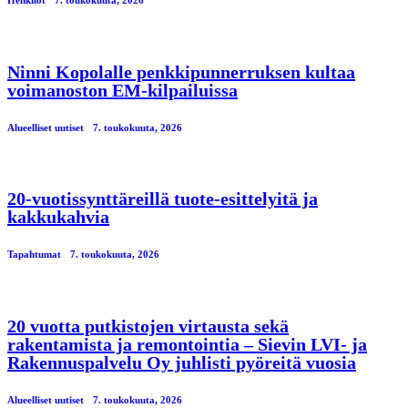
Ninni Kopolalle penkkipunnerruksen kultaa
voimanoston EM-kilpailuissa
Alueelliset uutiset
7. toukokuuta, 2026
20-vuotissynttäreillä tuote-esittelyitä ja
kakkukahvia
Tapahtumat
7. toukokuuta, 2026
20 vuotta putkistojen virtausta sekä
rakentamista ja remontointia – Sievin LVI- ja
Rakennuspalvelu Oy juhlisti pyöreitä vuosia
Alueelliset uutiset
7. toukokuuta, 2026