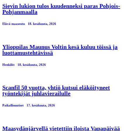
Sievin lukion tulos kuudenneksi paras Pohjois-
Pohjanmaalla
Elävä maaseutu
18. kesäkuuta, 2026
Ylioppilas Maunus Voltin kesä kuluu töissä ja
luottamustehtävissä
Henkilöt
18. kesäkuuta, 2026
Scanfil 50 vuotta, yhtiö kutsui eläköityneet
työntekijät juhlavierailulle
Paikallisuutiset
17. kesäkuuta, 2026
Maasydänjärvellä vietettiin iloista Vapapäivää