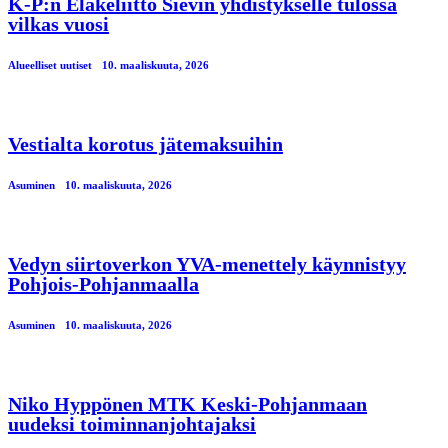
K-P:n Eläkeliitto Sievin yhdistykselle tulossa
vilkas vuosi
Alueelliset uutiset
10. maaliskuuta, 2026
Vestialta korotus jätemaksuihin
Asuminen
10. maaliskuuta, 2026
Vedyn siirtoverkon YVA-menettely käynnistyy
Pohjois-Pohjanmaalla
Asuminen
10. maaliskuuta, 2026
Niko Hyppönen MTK Keski-Pohjanmaan
uudeksi toiminnanjohtajaksi