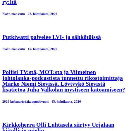
ry:ltä
Elävä maaseutu
22. huhtikuuta, 2026
Putkiwatti palvelee LVI- ja sähkötöissä
Elävä maaseutu
15. huhtikuuta, 2026
Poliisi TV:stä, MOT:sta ja Viimeinen
johtolanka-podcastista tunnettu rikostoimittaja
Marko Niemi Sievissä. Löytyykö Sievistä
lisätietoa Juha Valkolan mystiseen katoamiseen?
2026 kulttuuripääkaupunkivuosi
15. huhtikuuta, 2026
Kirkkoherra Olli Luhtasela siirtyy Urjalaan
kiitollisin mielin