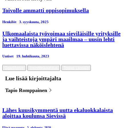
Toivolle ammatti oppisopimuksella
Henkilöt
3. syyskuuta, 2025
Ulkomaalaista työvoimaa sieviläisille yrityksille
ja vaihteistoja ympäri maailmaa – uusin lehti
luettavissa näköislehtenä
Uutiset
19. huhtikuuta, 2023
GearMotive
Insinöörikoulutus
Topias Leppälä
Lue lisää kirjoittajalta
Tapio Romppainen
Lähes kuusikymmentä uutta ekaluokkalaista
aloittaa koulunsa Sievissä
Elävä maaseutu
5. elokuuta, 2026