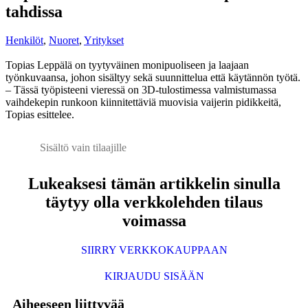
tahdissa
Henkilöt
,
Nuoret
,
Yritykset
Topias Leppälä on tyytyväinen monipuoliseen ja laajaan
työnkuvaansa, johon sisältyy sekä suunnittelua että käytännön työtä.
– Tässä työpisteeni vieressä on 3D-tulostimessa valmistumassa
vaihdekepin runkoon kiinnitettäviä muovisia vaijerin pidikkeitä,
Topias esittelee.
Sisältö vain tilaajille
Lukeaksesi tämän artikkelin sinulla
täytyy olla verkkolehden tilaus
voimassa
SIIRRY VERKKOKAUPPAAN
KIRJAUDU SISÄÄN
Aiheeseen liittyvää