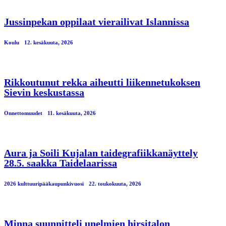
Jussinpekan oppilaat vierailivat Islannissa
Koulu
12. kesäkuuta, 2026
Rikkoutunut rekka aiheutti liikennetukoksen
Sievin keskustassa
Onnettomuudet
11. kesäkuuta, 2026
Aura ja Soili Kujalan taidegrafiikkanäyttely
28.5. saakka Taidelaarissa
2026 kulttuuripääkaupunkivuosi
22. toukokuuta, 2026
Minna suunnitteli unelmien hirsitalon