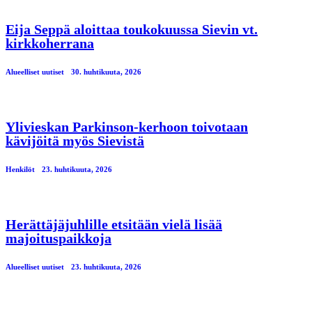
Eija Seppä aloittaa toukokuussa Sievin vt.
kirkkoherrana
Alueelliset uutiset
30. huhtikuuta, 2026
Ylivieskan Parkinson-kerhoon toivotaan
kävijöitä myös Sievistä
Henkilöt
23. huhtikuuta, 2026
Herättäjäjuhlille etsitään vielä lisää
majoituspaikkoja
Alueelliset uutiset
23. huhtikuuta, 2026