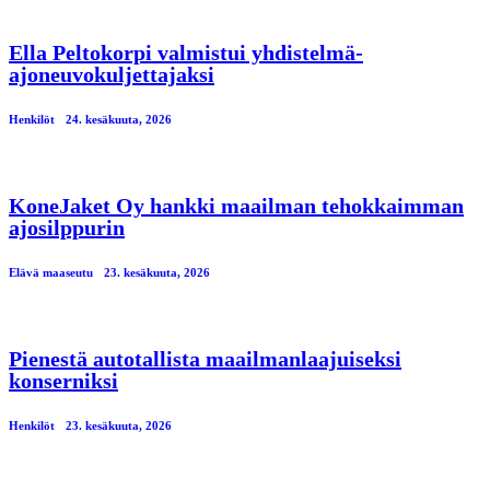
Ella Peltokorpi valmistui yhdistelmä-
ajoneuvokuljettajaksi
Henkilöt
24. kesäkuuta, 2026
KoneJaket Oy hankki maailman tehokkaimman
ajosilppurin
Elävä maaseutu
23. kesäkuuta, 2026
Pienestä autotallista maailmanlaajuiseksi
konserniksi
Henkilöt
23. kesäkuuta, 2026