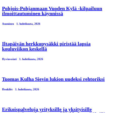
Pohjois-Pohjanmaan Vuoden Kylä -kilpailuun
ilmoittautuminen käynnissä
Asuminen
1. huhtikuuta, 2026
Iltapäivän herkkupysäkki piristää lapsia
kouluviikon keskellä
Hyvinvointi
1. huhtikuuta, 2026
Tuomas Kulha Sievin lukion uudeksi rehtoriksi
Henkilöt
1. huhtikuuta, 2026
Erikoispalveluja yrityksille ja yksityisille