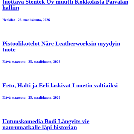
tuottava Stentek Oy muutti Kokkolasta Päivälän
halliin
Henkilöt
26. maaliskuuta, 2026
Pistoolikotelot Näre Leatherworksin myydyin
tuote
Elävä maaseutu
25. maaliskuuta, 2026
Eetu, Halti ja Eeli laskivat Louetin valtiaiksi
Elävä maaseutu
25. maaliskuuta, 2026
Uutuuskomedia Bodi Längvits vie
naurumatkalle läpi historian