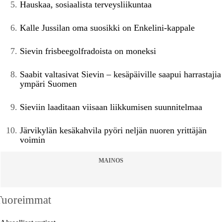
Hauskaa, sosiaalista terveysliikuntaa
Kalle Jussilan oma suosikki on Enkelini-kappale
Sievin frisbeegolfradoista on moneksi
Saabit valtasivat Sievin – kesäpäiville saapui harrastajia
ympäri Suomen
Sieviin laaditaan viisaan liikkumisen suunnitelmaa
Järvikylän kesäkahvila pyöri neljän nuoren yrittäjän
voimin
MAINOS
Tuoreimmat