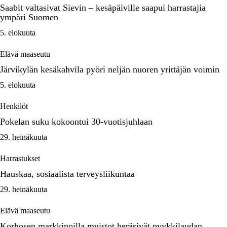
Saabit valtasivat Sievin – kesäpäiville saapui harrastajia
ympäri Suomen
5. elokuuta
Elävä maaseutu
Järvikylän kesäkahvila pyöri neljän nuoren yrittäjän voimin
5. elokuuta
Henkilöt
Pokelan suku kokoontui 30-vuotisjuhlaan
29. heinäkuuta
Harrastukset
Hauskaa, sosiaalista terveysliikuntaa
29. heinäkuuta
Elävä maaseutu
Korhosen markkinoilla muistot heräsivät pyykkilaudan