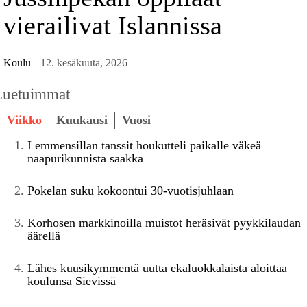
vierailivat Islannissa
Koulu
12. kesäkuuta, 2026
Luetuimmat
Viikko
Kuukausi
Vuosi
Lemmensillan tanssit houkutteli paikalle väkeä
naapurikunnista saakka
Pokelan suku kokoontui 30-vuotisjuhlaan
Korhosen markkinoilla muistot heräsivät pyykkilaudan
äärellä
Lähes kuusikymmentä uutta ekaluokkalaista aloittaa
koulunsa Sievissä