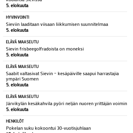
5. elokuuta
HYVINVOINTI
Sieviin laaditaan viisaan liikkumisen suunnitelmaa
5. elokuuta
ELÄVÄ MAASEUTU
Sievin frisbeegolfradoista on moneksi
5. elokuuta
ELÄVÄ MAASEUTU
Saabit valtasivat Sievin – kesäpäiville saapui harrastajia
ympäri Suomen
5. elokuuta
ELÄVÄ MAASEUTU
Järvikylän kesäkahvila pyöri neljän nuoren yrittäjän voimin
5. elokuuta
HENKILÖT
Pokelan suku kokoontui 30-vuotisjuhlaan