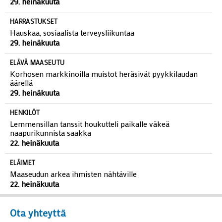
29. heinäkuuta
HARRASTUKSET
Hauskaa, sosiaalista terveysliikuntaa
29. heinäkuuta
ELÄVÄ MAASEUTU
Korhosen markkinoilla muistot heräsivät pyykkilaudan
äärellä
29. heinäkuuta
HENKILÖT
Lemmensillan tanssit houkutteli paikalle väkeä
naapurikunnista saakka
22. heinäkuuta
ELÄIMET
Maaseudun arkea ihmisten nähtäville
22. heinäkuuta
Ota yhteyttä