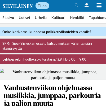
Tilaa
Etusivu
Uutiset
Urheilu
Kulttuuri
Henkilöt
Tapahtum
Onko kotivarasi kunnossa poikkeustilanteiden varalle?
SPR:n Sievi-Ylivieskan osasto kutsuu mukaan vähentämään
yksinäisyyttä
Lehtipalvelun huoltokatko torstaina 13.8. klo 8:00 – 9:00
Vanhustenviikon ohjelmassa
musiikkia, jumppaa, parkouria
ja paljon muuta