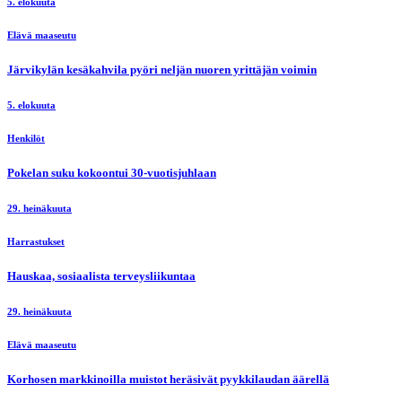
5. elokuuta
Elävä maaseutu
Järvikylän kesäkahvila pyöri neljän nuoren yrittäjän voimin
5. elokuuta
Henkilöt
Pokelan suku kokoontui 30-vuotisjuhlaan
29. heinäkuuta
Harrastukset
Hauskaa, sosiaalista terveysliikuntaa
29. heinäkuuta
Elävä maaseutu
Korhosen markkinoilla muistot heräsivät pyykkilaudan äärellä