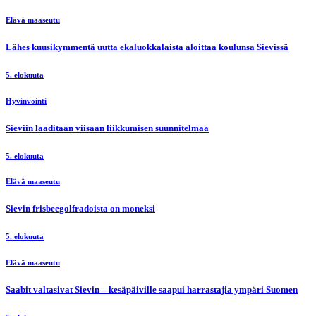
Elävä maaseutu
Lähes kuusikymmentä uutta ekaluokkalaista aloittaa koulunsa Sievissä
5. elokuuta
Hyvinvointi
Sieviin laaditaan viisaan liikkumisen suunnitelmaa
5. elokuuta
Elävä maaseutu
Sievin frisbeegolfradoista on moneksi
5. elokuuta
Elävä maaseutu
Saabit valtasivat Sievin – kesäpäiville saapui harrastajia ympäri Suomen