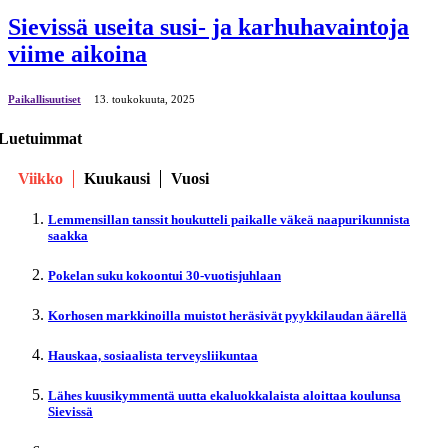
Sievissä useita susi- ja karhuhavaintoja
viime aikoina
Paikallisuutiset
13. toukokuuta, 2025
Luetuimmat
Viikko
Kuukausi
Vuosi
Lemmensillan tanssit houkutteli paikalle väkeä naapurikunnista
saakka
Pokelan suku kokoontui 30-vuotisjuhlaan
Korhosen markkinoilla muistot heräsivät pyykkilaudan äärellä
Hauskaa, sosiaalista terveysliikuntaa
Lähes kuusikymmentä uutta ekaluokkalaista aloittaa koulunsa
Sievissä