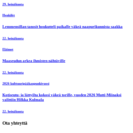
29. heinäkuuta
Henkilöt
Lemmensillan tanssit houkutteli paikalle väkeä naapurikunnista saakka
22. heinäkuuta
Eläimet
Maaseudun arkea ihmisten nähtäville
22. heinäkuuta
2026 kulttuuripääkaupunkivuosi
Kotiseutu- ja lättyilta kokosi väkeä torille, vuoden 2026 Mutti-Miinaksi
valittiin Hilkka Kulmala
22. heinäkuuta
Ota yhteyttä