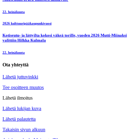
22. heinäkuuta
2026 kulttuuripääkaupunkivuosi
Kotiseutu- ja lättyilta kokosi väkeä torille, vuoden 2026 Mutti-Miinaksi
valittiin Hilkka Kulmala
22. heinäkuuta
Ota yhteyttä
Lähetä juttuvinkki
Tee osoitteen muutos
Lähetä ilmoitus
Lähetä lukijan kuva
Lähetä palautetta
Takaisin sivun alkuun