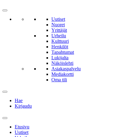
Uutiset
Nuoret
Yrittäjät
Urheilu
Kulttuuri
Henkilöt
Tapahtumat
Lukijalta
Näköislehti
Asiakaspalvelu
Mediakortti
Oma tili
Hae
Kirjaudu
Etusivu
Uutiset