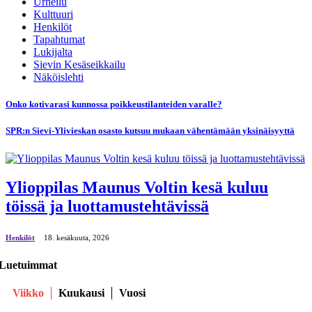
Urheilu
Kulttuuri
Henkilöt
Tapahtumat
Lukijalta
Sievin Kesäseikkailu
Näköislehti
Onko kotivarasi kunnossa poikkeustilanteiden varalle?
SPR:n Sievi-Ylivieskan osasto kutsuu mukaan vähentämään yksinäisyyttä
Ylioppilas Maunus Voltin kesä kuluu
töissä ja luottamustehtävissä
Henkilöt
18. kesäkuuta, 2026
Luetuimmat
Viikko
Kuukausi
Vuosi