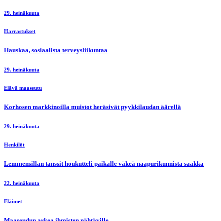
29. heinäkuuta
Harrastukset
Hauskaa, sosiaalista terveysliikuntaa
29. heinäkuuta
Elävä maaseutu
Korhosen markkinoilla muistot heräsivät pyykkilaudan äärellä
29. heinäkuuta
Henkilöt
Lemmensillan tanssit houkutteli paikalle väkeä naapurikunnista saakka
22. heinäkuuta
Eläimet
Maaseudun arkea ihmisten nähtäville