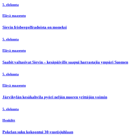
5. elokuuta
Elävä maaseutu
Sievin frisbeegolfradoista on moneksi
5. elokuuta
Elävä maaseutu
Saabit valtasivat Sievin – kesäpäiville saapui harrastajia ympäri Suomen
5. elokuuta
Elävä maaseutu
Järvikylän kesäkahvila pyöri neljän nuoren yrittäjän voimin
5. elokuuta
Henkilöt
Pokelan suku kokoontui 30-vuotisjuhlaan