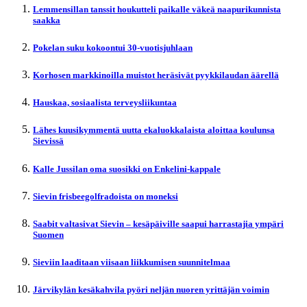
Lemmensillan tanssit houkutteli paikalle väkeä naapurikunnista
saakka
Pokelan suku kokoontui 30-vuotisjuhlaan
Korhosen markkinoilla muistot heräsivät pyykkilaudan äärellä
Hauskaa, sosiaalista terveysliikuntaa
Lähes kuusikymmentä uutta ekaluokkalaista aloittaa koulunsa
Sievissä
Kalle Jussilan oma suosikki on Enkelini-kappale
Sievin frisbeegolfradoista on moneksi
Saabit valtasivat Sievin – kesäpäiville saapui harrastajia ympäri
Suomen
Sieviin laaditaan viisaan liikkumisen suunnitelmaa
Järvikylän kesäkahvila pyöri neljän nuoren yrittäjän voimin