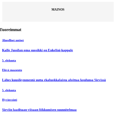
MAINOS
Tuoreimmat
Alueelliset uutiset
Kalle Jussilan oma suosikki on Enkelini-kappale
5. elokuuta
Elävä maaseutu
Lähes kuusikymmentä uutta ekaluokkalaista aloittaa koulunsa Sievissä
5. elokuuta
Hyvinvointi
Sieviin laaditaan viisaan liikkumisen suunnitelmaa