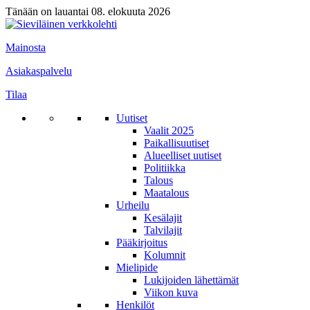
Tänään on lauantai 08. elokuuta 2026
Mainosta
Asiakaspalvelu
Tilaa
Uutiset
Vaalit 2025
Paikallisuutiset
Alueelliset uutiset
Politiikka
Talous
Maatalous
Urheilu
Kesälajit
Talvilajit
Pääkirjoitus
Kolumnit
Mielipide
Lukijoiden lähettämät
Viikon kuva
Henkilöt