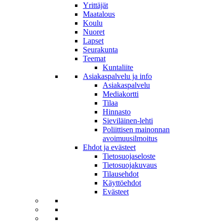
Yrittäjät
Maatalous
Koulu
Nuoret
Lapset
Seurakunta
Teemat
Kuntaliite
Asiakaspalvelu ja info
Asiakaspalvelu
Mediakortti
Tilaa
Hinnasto
Sieviläinen-lehti
Poliittisen mainonnan
avoimuusilmoitus
Ehdot ja evästeet
Tietosuojaseloste
Tietosuojakuvaus
Tilausehdot
Käyttöehdot
Evästeet