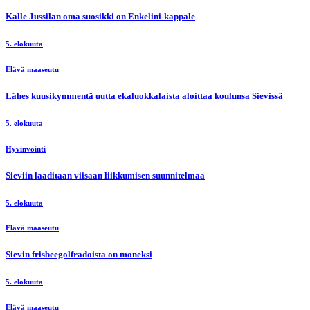
Kalle Jussilan oma suosikki on Enkelini-kappale
5. elokuuta
Elävä maaseutu
Lähes kuusikymmentä uutta ekaluokkalaista aloittaa koulunsa Sievissä
5. elokuuta
Hyvinvointi
Sieviin laaditaan viisaan liikkumisen suunnitelmaa
5. elokuuta
Elävä maaseutu
Sievin frisbeegolfradoista on moneksi
5. elokuuta
Elävä maaseutu