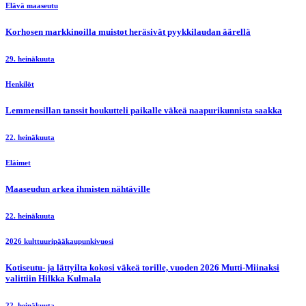
Elävä maaseutu
Korhosen markkinoilla muistot heräsivät pyykkilaudan äärellä
29. heinäkuuta
Henkilöt
Lemmensillan tanssit houkutteli paikalle väkeä naapurikunnista saakka
22. heinäkuuta
Eläimet
Maaseudun arkea ihmisten nähtäville
22. heinäkuuta
2026 kulttuuripääkaupunkivuosi
Kotiseutu- ja lättyilta kokosi väkeä torille, vuoden 2026 Mutti-Miinaksi
valittiin Hilkka Kulmala
22. heinäkuuta