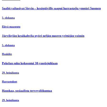
Saabit valtasivat Sievin – kesäpäiville saapui harrastajia ympäri Suomen
5. elokuuta
Elävä maaseutu
Järvikylän kesäkahvila pyöri neljän nuoren yrittäjän voimin
5. elokuuta
Henkilöt
Pokelan suku kokoontui 30-vuotisjuhlaan
29. heinäkuuta
Harrastukset
Hauskaa, sosiaalista terveysliikuntaa
29. heinäkuuta