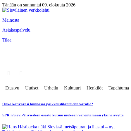
Tänään on sunnuntai 09. elokuuta 2026
Mainosta
Asiakaspalvelu
Tilaa
Etusivu
Uutiset
Urheilu
Kulttuuri
Henkilöt
Tapahtumat
Onko kotivarasi kunnossa poikkeustilanteiden varalle?
SPR:n Sievi-Ylivieskan osasto kutsuu mukaan vähentämään yksinäisyyttä