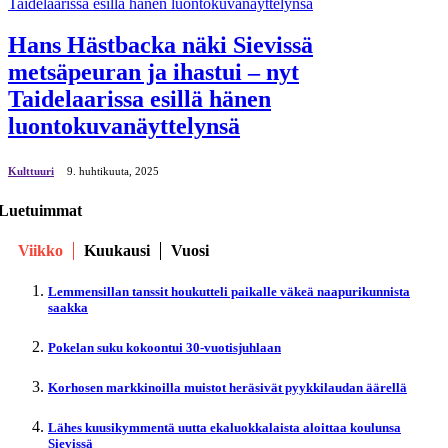
Hans Hästbacka näki Sievissä
metsäpeuran ja ihastui – nyt
Taidelaarissa esillä hänen
luontokuvanäyttelynsä
Kulttuuri
9. huhtikuuta, 2025
Luetuimmat
Viikko
Kuukausi
Vuosi
Lemmensillan tanssit houkutteli paikalle väkeä naapurikunnista
saakka
Pokelan suku kokoontui 30-vuotisjuhlaan
Korhosen markkinoilla muistot heräsivät pyykkilaudan äärellä
Lähes kuusikymmentä uutta ekaluokkalaista aloittaa koulunsa
Sievissä