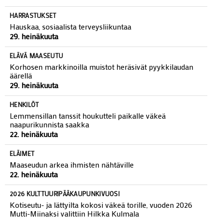
HARRASTUKSET
Hauskaa, sosiaalista terveysliikuntaa
29. heinäkuuta
ELÄVÄ MAASEUTU
Korhosen markkinoilla muistot heräsivät pyykkilaudan
äärellä
29. heinäkuuta
HENKILÖT
Lemmensillan tanssit houkutteli paikalle väkeä
naapurikunnista saakka
22. heinäkuuta
ELÄIMET
Maaseudun arkea ihmisten nähtäville
22. heinäkuuta
2026 KULTTUURIPÄÄKAUPUNKIVUOSI
Kotiseutu- ja lättyilta kokosi väkeä torille, vuoden 2026
Mutti-Miinaksi valittiin Hilkka Kulmala