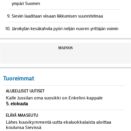
ympäri Suomen
Sieviin laaditaan viisaan liikkumisen suunnitelmaa
Järvikylän kesäkahvila pyöri neljän nuoren yrittäjän voimin
MAINOS
Tuoreimmat
ALUEELLISET UUTISET
Kalle Jussilan oma suosikki on Enkelini-kappale
5. elokuuta
ELÄVÄ MAASEUTU
Lähes kuusikymmentä uutta ekaluokkalaista aloittaa
koulunsa Sievissä