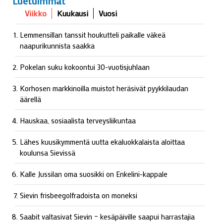
Luetuimmat
Viikko
Kuukausi
Vuosi
Lemmensillan tanssit houkutteli paikalle väkeä
naapurikunnista saakka
Pokelan suku kokoontui 30-vuotisjuhlaan
Korhosen markkinoilla muistot heräsivät pyykkilaudan
äärellä
Hauskaa, sosiaalista terveysliikuntaa
Lähes kuusikymmentä uutta ekaluokkalaista aloittaa
koulunsa Sievissä
Kalle Jussilan oma suosikki on Enkelini-kappale
Sievin frisbeegolfradoista on moneksi
Saabit valtasivat Sievin – kesäpäiville saapui harrastajia