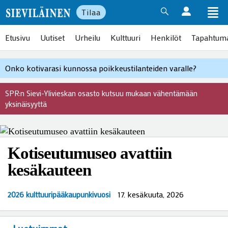
Tilaa
Etusivu
Uutiset
Urheilu
Kulttuuri
Henkilöt
Tapahtum
Onko kotivarasi kunnossa poikkeustilanteiden varalle?
SPR:n Sievi-Ylivieskan osasto kutsuu mukaan vähentämään
yksinäisyyttä
Kotiseutumuseo avattiin
kesäkauteen
17. kesäkuuta, 2026
2026 kulttuuripääkaupunkivuosi