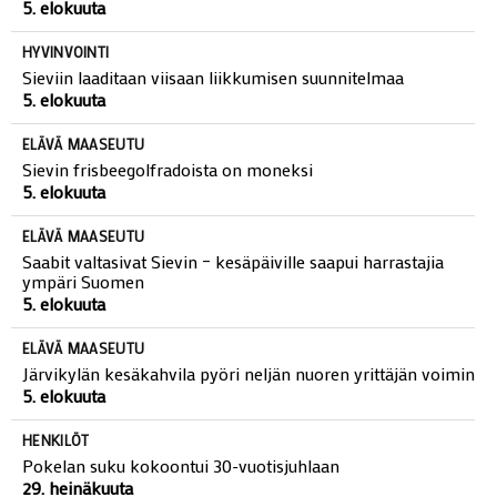
5. elokuuta
HYVINVOINTI
Sieviin laaditaan viisaan liikkumisen suunnitelmaa
5. elokuuta
ELÄVÄ MAASEUTU
Sievin frisbeegolfradoista on moneksi
5. elokuuta
ELÄVÄ MAASEUTU
Saabit valtasivat Sievin – kesäpäiville saapui harrastajia
ympäri Suomen
5. elokuuta
ELÄVÄ MAASEUTU
Järvikylän kesäkahvila pyöri neljän nuoren yrittäjän voimin
5. elokuuta
HENKILÖT
Pokelan suku kokoontui 30-vuotisjuhlaan
29. heinäkuuta