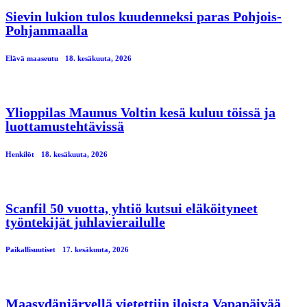
Sievin lukion tulos kuudenneksi paras Pohjois-
Pohjanmaalla
Elävä maaseutu
18. kesäkuuta, 2026
Ylioppilas Maunus Voltin kesä kuluu töissä ja
luottamustehtävissä
Henkilöt
18. kesäkuuta, 2026
Scanfil 50 vuotta, yhtiö kutsui eläköityneet
työntekijät juhlavierailulle
Paikallisuutiset
17. kesäkuuta, 2026
Maasydänjärvellä vietettiin iloista Vapapäivää