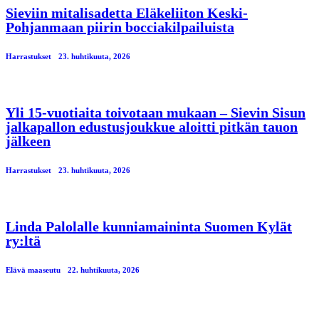
Sieviin mitalisadetta Eläkeliiton Keski-
Pohjanmaan piirin bocciakilpailuista
Harrastukset
23. huhtikuuta, 2026
Yli 15-vuotiaita toivotaan mukaan – Sievin Sisun
jalkapallon edustusjoukkue aloitti pitkän tauon
jälkeen
Harrastukset
23. huhtikuuta, 2026
Linda Palolalle kunniamaininta Suomen Kylät
ry:ltä
Elävä maaseutu
22. huhtikuuta, 2026