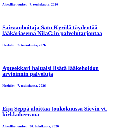
Alueelliset uutiset
7. toukokuuta, 2026
Sairaanhoitaja Satu Kyrölä täydentää
lääkäriasema NilaC:in palvelutarjontaa
Henkilöt
7. toukokuuta, 2026
Apteekkari haluaisi lisätä lääkehoidon
arvioinnin palveluja
Henkilöt
7. toukokuuta, 2026
Eija Seppä aloittaa toukokuussa Sievin vt.
kirkkoherrana
Alueelliset uutiset
30. huhtikuuta, 2026