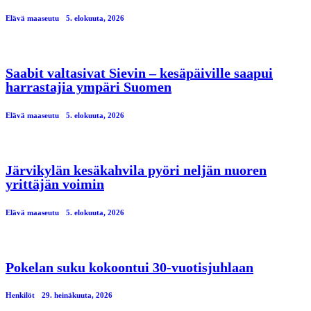
Elävä maaseutu
5. elokuuta, 2026
Saabit valtasivat Sievin – kesäpäiville saapui
harrastajia ympäri Suomen
Elävä maaseutu
5. elokuuta, 2026
Järvikylän kesäkahvila pyöri neljän nuoren
yrittäjän voimin
Elävä maaseutu
5. elokuuta, 2026
Pokelan suku kokoontui 30-vuotisjuhlaan
Henkilöt
29. heinäkuuta, 2026