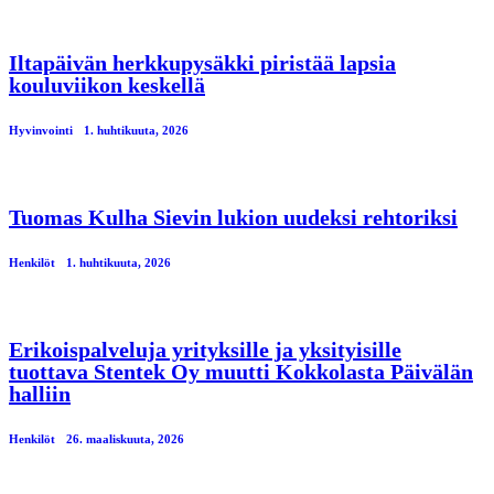
Iltapäivän herkkupysäkki piristää lapsia
kouluviikon keskellä
Hyvinvointi
1. huhtikuuta, 2026
Tuomas Kulha Sievin lukion uudeksi rehtoriksi
Henkilöt
1. huhtikuuta, 2026
Erikoispalveluja yrityksille ja yksityisille
tuottava Stentek Oy muutti Kokkolasta Päivälän
halliin
Henkilöt
26. maaliskuuta, 2026