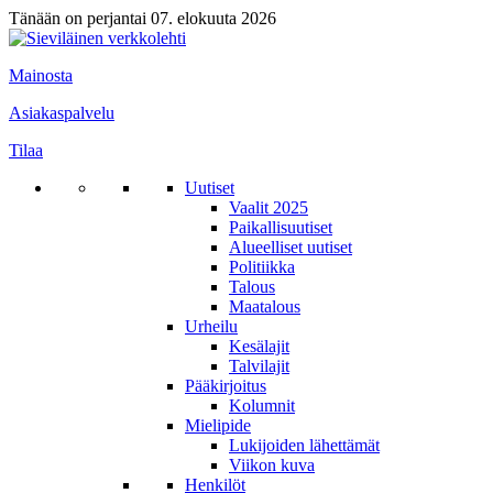
Tänään on perjantai 07. elokuuta 2026
Mainosta
Asiakaspalvelu
Tilaa
Uutiset
Vaalit 2025
Paikallisuutiset
Alueelliset uutiset
Politiikka
Talous
Maatalous
Urheilu
Kesälajit
Talvilajit
Pääkirjoitus
Kolumnit
Mielipide
Lukijoiden lähettämät
Viikon kuva
Henkilöt