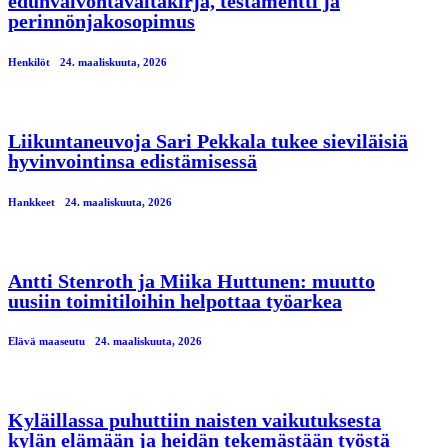
edunvalvontavaltakirja, testamentti ja
perinnönjakosopimus
Henkilöt
24. maaliskuuta, 2026
Liikuntaneuvoja Sari Pekkala tukee sieviläisiä
hyvinvointinsa edistämisessä
Hankkeet
24. maaliskuuta, 2026
Antti Stenroth ja Miika Huttunen: muutto
uusiin toimitiloihin helpottaa työarkea
Elävä maaseutu
24. maaliskuuta, 2026
Kyläillassa puhuttiin naisten vaikutuksesta
kylän elämään ja heidän tekemästään työstä