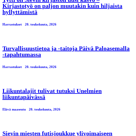
Kirjastotyö on paljon muutakin kuin hiljaista
hyllyttämistä
Harrastukset
20. toukokuuta, 2026
Turvallisuustietoa ja -taitoja Päivä Paloasemalla
-tapahtumassa
Harrastukset
20. toukokuuta, 2026
Liikuntalajit tulivat tutuksi Unelmien
liikuntapäivässä
Elävä maaseutu
20. toukokuuta, 2026
Sievin miesten futisjoukkue ylivoimaiseen