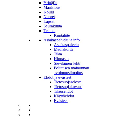
Yrittäjät
Maatalous
Koulu
Nuoret
Lapset
Seurakunta
Teemat
Kuntaliite
Asiakaspalvelu ja info
Asiakaspalvelu
Mediakortti
Tilaa
Hinnasto
Sieviläinen-lehti
Poliittisen mainonnan
avoimuusilmoitus
Ehdot ja evästeet
Tietosuojaseloste
Tietosuojakuvaus
Tilausehdot
Käyttöehdot
Evästeet