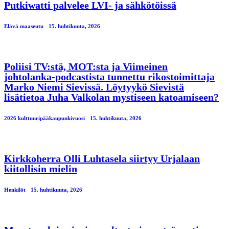
Putkiwatti palvelee LVI- ja sähkötöissä
Elävä maaseutu
15. huhtikuuta, 2026
Poliisi TV:stä, MOT:sta ja Viimeinen
johtolanka-podcastista tunnettu rikostoimittaja
Marko Niemi Sievissä. Löytyykö Sievistä
lisätietoa Juha Valkolan mystiseen katoamiseen?
2026 kulttuuripääkaupunkivuosi
15. huhtikuuta, 2026
Kirkkoherra Olli Luhtasela siirtyy Urjalaan
kiitollisin mielin
Henkilöt
15. huhtikuuta, 2026