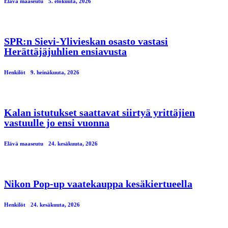
Elävä maaseutu
5. elokuuta, 2026
SPR:n Sievi-Ylivieskan osasto vastasi
Herättäjäjuhlien ensiavusta
Henkilöt
9. heinäkuuta, 2026
Kalan istutukset saattavat siirtyä yrittäjien
vastuulle jo ensi vuonna
Elävä maaseutu
24. kesäkuuta, 2026
Nikon Pop-up vaatekauppa kesäkiertueella
Henkilöt
24. kesäkuuta, 2026