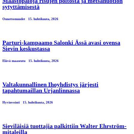
Maastopaloja risujen poltosta ja metsänuotion
sytyttämisestä
Onnettomuudet
15. huhtikuuta, 2026
Parturi-kampaamo Salonki Ässä avasi ovensa
Sievin keskustassa
Elävä maaseutu
15. huhtikuuta, 2026
Valtakunnallinen Ihoyhdistys järjesti
tapahtumaillan Urjanlinnassa
Hyvinvointi
15. huhtikuuta, 2026
Sieviläisiä tuottajia palkittiin Walter Ehrström-
mitaleilla