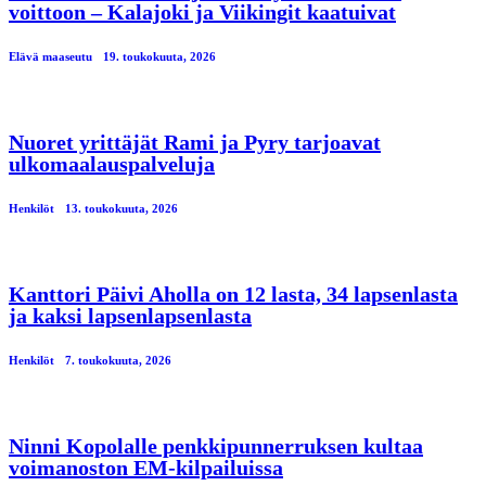
voittoon – Kalajoki ja Viikingit kaatuivat
Elävä maaseutu
19. toukokuuta, 2026
Nuoret yrittäjät Rami ja Pyry tarjoavat
ulkomaalauspalveluja
Henkilöt
13. toukokuuta, 2026
Kanttori Päivi Aholla on 12 lasta, 34 lapsenlasta
ja kaksi lapsenlapsenlasta
Henkilöt
7. toukokuuta, 2026
Ninni Kopolalle penkkipunnerruksen kultaa
voimanoston EM-kilpailuissa