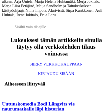
alkaen: Arja Uutela, Marja-Helena Huhtamäki, Merja Jokitalo,
Marja Liisa Petäjistö, Maija Sandholm ja Taitokeskuksen
käsityöohjaaja Niina Impola. Alarivissä: Sirpa Kankkonen, Auli
Huhtala, Irene Jokitalo, Eriia Laru.
Sisältö vain tilaajille
Lukeaksesi tämän artikkelin sinulla
täytyy olla verkkolehden tilaus
voimassa
SIIRRY VERKKOKAUPPAAN
KIRJAUDU SISÄÄN
Aiheeseen liittyvää
Uutuuskomedia Bodi Längvits vie
naurumatkalle läpi historian