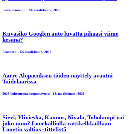
Elävä maaseutu
24. maaliskuuta, 2026
Kuvasiko Googlen auto luvatta pihaasi viime
kesänä?
Asuminen
12. maaliskuuta, 2026
Aarre Alopaeuksen töiden näyttely avautui
Taidelaarissa
2026 kulttuuripääkaupunkivuosi
12. maaliskuuta, 2026
Sievi, Ylivieska, Kannus, Nivala, Toholampi vai
joku muu? Louekalliolla rattikelkkaillaan
Louetin valtias -tittelistä