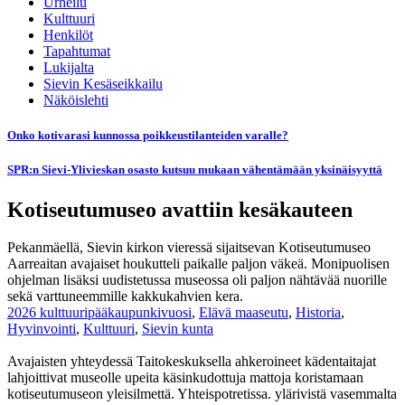
Urheilu
Kulttuuri
Henkilöt
Tapahtumat
Lukijalta
Sievin Kesäseikkailu
Näköislehti
Onko kotivarasi kunnossa poikkeustilanteiden varalle?
SPR:n Sievi-Ylivieskan osasto kutsuu mukaan vähentämään yksinäisyyttä
Kotiseutumuseo avattiin kesäkauteen
Pekanmäellä, Sievin kirkon vieressä sijaitsevan Kotiseutumuseo
Aarreaitan avajaiset houkutteli paikalle paljon väkeä. Monipuolisen
ohjelman lisäksi uudistetussa museossa oli paljon nähtävää nuorille
sekä varttuneemmille kakkukahvien kera.
2026 kulttuuripääkaupunkivuosi
,
Elävä maaseutu
,
Historia
,
Hyvinvointi
,
Kulttuuri
,
Sievin kunta
Avajaisten yhteydessä Taitokeskuksella ahkeroineet kädentaitajat
lahjoittivat museolle upeita käsinkudottuja mattoja koristamaan
kotiseutumuseon yleisilmettä. Yhteispotretissa. ylärivistä vasemmalta