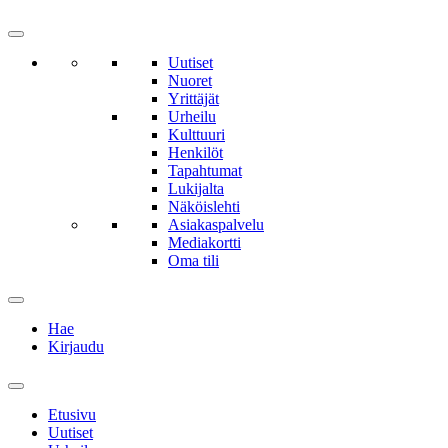
Uutiset
Nuoret
Yrittäjät
Urheilu
Kulttuuri
Henkilöt
Tapahtumat
Lukijalta
Näköislehti
Asiakaspalvelu
Mediakortti
Oma tili
Hae
Kirjaudu
Etusivu
Uutiset