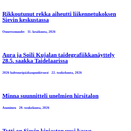
Rikkoutunut rekka aiheutti liikennetukoksen
Sievin keskustassa
Onnettomuudet
11. kesäkuuta, 2026
Aura ja Soili Kujalan taidegrafiikkanäyttely
28.5. saakka Taidelaarissa
2026 kulttuuripääkaupunkivuosi
22. toukokuuta, 2026
Minna suunnitteli unelmien hirsitalon
Asuminen
20. toukokuuta, 2026
Tytti on Sievin kirjaston uusi kasvo –