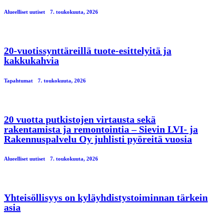
Alueelliset uutiset
7. toukokuuta, 2026
20-vuotissynttäreillä tuote-esittelyitä ja
kakkukahvia
Tapahtumat
7. toukokuuta, 2026
20 vuotta putkistojen virtausta sekä
rakentamista ja remontointia – Sievin LVI- ja
Rakennuspalvelu Oy juhlisti pyöreitä vuosia
Alueelliset uutiset
7. toukokuuta, 2026
Yhteisöllisyys on kyläyhdistystoiminnan tärkein
asia