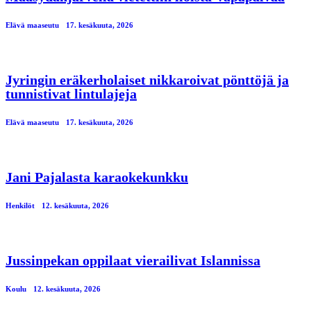
Elävä maaseutu
17. kesäkuuta, 2026
Jyringin eräkerholaiset nikkaroivat pönttöjä ja
tunnistivat lintulajeja
Elävä maaseutu
17. kesäkuuta, 2026
Jani Pajalasta karaokekunkku
Henkilöt
12. kesäkuuta, 2026
Jussinpekan oppilaat vierailivat Islannissa
Koulu
12. kesäkuuta, 2026