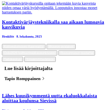
Kontaktivärjäystekniikalla saa aikaan lumoavia
kasvikuvia
Henkilöt
8. lokakuuta, 2025
Kotiseutumuseo Aaarreaitta
Museon avajaiset
Oulu2026 kulttuuripääkaupunkivuosi
Ruusunnupun puutarha
Taitokeskus
Ympäristötaideteos
Lue lisää kirjoittajalta
Tapio Romppainen
Lähes kuusikymmentä uutta ekaluokkalaista
aloittaa koulunsa Sievissä