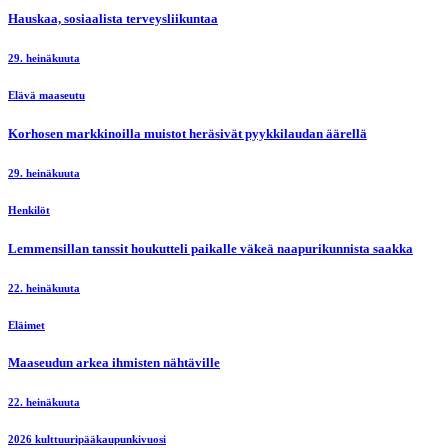
Hauskaa, sosiaalista terveysliikuntaa
29. heinäkuuta
Elävä maaseutu
Korhosen markkinoilla muistot heräsivät pyykkilaudan äärellä
29. heinäkuuta
Henkilöt
Lemmensillan tanssit houkutteli paikalle väkeä naapurikunnista saakka
22. heinäkuuta
Eläimet
Maaseudun arkea ihmisten nähtäville
22. heinäkuuta
2026 kulttuuripääkaupunkivuosi