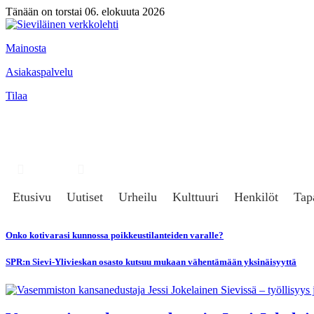
Tänään on torstai 06. elokuuta 2026
Mainosta
Asiakaspalvelu
Tilaa
Hae
Kirjaudu
Etusivu
Uutiset
Urheilu
Kulttuuri
Henkilöt
Tap
Onko kotivarasi kunnossa poikkeustilanteiden varalle?
SPR:n Sievi-Ylivieskan osasto kutsuu mukaan vähentämään yksinäisyyttä