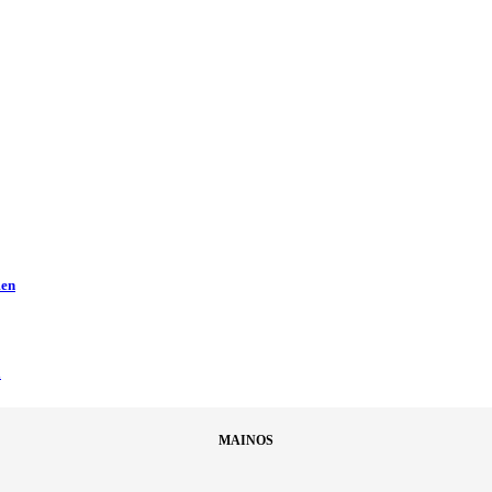
men
ä
MAINOS