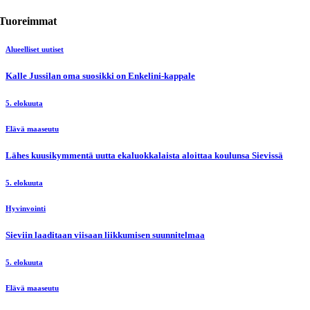
Tuoreimmat
Alueelliset uutiset
Kalle Jussilan oma suosikki on Enkelini-kappale
5. elokuuta
Elävä maaseutu
Lähes kuusikymmentä uutta ekaluokkalaista aloittaa koulunsa Sievissä
5. elokuuta
Hyvinvointi
Sieviin laaditaan viisaan liikkumisen suunnitelmaa
5. elokuuta
Elävä maaseutu