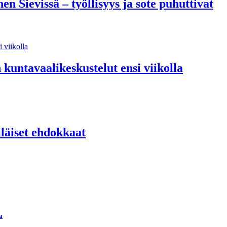
n Sievissä – työllisyys ja sote puhuttivat
n kuntavaalikeskustelut ensi viikolla
iläiset ehdokkaat
a