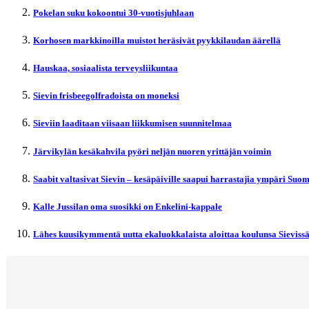
Pokelan suku kokoontui 30-vuotisjuhlaan
Korhosen markkinoilla muistot heräsivät pyykkilaudan äärellä
Hauskaa, sosiaalista terveysliikuntaa
Sievin frisbeegolfradoista on moneksi
Sieviin laaditaan viisaan liikkumisen suunnitelmaa
Järvikylän kesäkahvila pyöri neljän nuoren yrittäjän voimin
Saabit valtasivat Sievin – kesäpäiville saapui harrastajia ympäri Suo
Kalle Jussilan oma suosikki on Enkelini-kappale
Lähes kuusikymmentä uutta ekaluokkalaista aloittaa koulunsa Sieviss