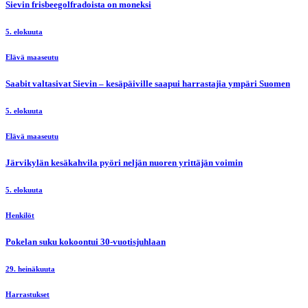
Sievin frisbeegolfradoista on moneksi
5. elokuuta
Elävä maaseutu
Saabit valtasivat Sievin – kesäpäiville saapui harrastajia ympäri Suomen
5. elokuuta
Elävä maaseutu
Järvikylän kesäkahvila pyöri neljän nuoren yrittäjän voimin
5. elokuuta
Henkilöt
Pokelan suku kokoontui 30-vuotisjuhlaan
29. heinäkuuta
Harrastukset