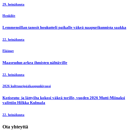
29. heinäkuuta
Henkilöt
Lemmensillan tanssit houkutteli paikalle väkeä naapurikunnista saakka
22. heinäkuuta
Eläimet
Maaseudun arkea ihmisten nähtäville
22. heinäkuuta
2026 kulttuuripääkaupunkivuosi
Kotiseutu- ja lättyilta kokosi väkeä torille, vuoden 2026 Mutti-Miinaksi
valittiin Hilkka Kulmala
22. heinäkuuta
Ota yhteyttä