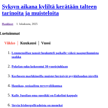
Syksyn aikana kyliltä kerätään talteen
tarinoita ja muisteloita
Hankkeet
1. lokakuuta, 2025
Luetuimmat
Viikko
Kuukausi
Vuosi
Lemmensillan tanssit houkutteli paikalle väkeä naapurikunnista
saakka
Pokelan suku kokoontui 30-vuotisjuhlaan
Korhosen markkinoilla muistot heräsivät pyykkilaudan äärellä
Hauskaa, sosiaalista terveysliikuntaa
Kalle Jussilan oma suosikki on Enkelini-kappale
Sievin frisbeegolfradoista on moneksi