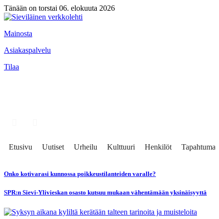
Tänään on torstai 06. elokuuta 2026
Mainosta
Asiakaspalvelu
Tilaa
Etusivu
Uutiset
Urheilu
Kulttuuri
Henkilöt
Tapahtumat
Onko kotivarasi kunnossa poikkeustilanteiden varalle?
SPR:n Sievi-Ylivieskan osasto kutsuu mukaan vähentämään yksinäisyyttä