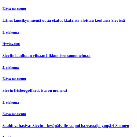
Elävä maaseutu
Lähes kuusikymmentä uutta ekaluokkalaista aloittaa koulunsa Sievissä
5. elokuuta
Hyvinvointi
Sieviin laaditaan viisaan liikkumisen suunnitelmaa
5. elokuuta
Elävä maaseutu
Sievin frisbeegolfradoista on moneksi
5. elokuuta
Elävä maaseutu
Saabit valtasivat Sievin – kesäpäiville saapui harrastajia ympäri Suomen