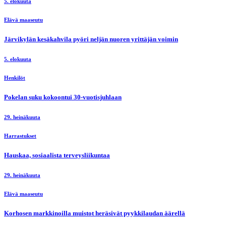
5. elokuuta
Elävä maaseutu
Järvikylän kesäkahvila pyöri neljän nuoren yrittäjän voimin
5. elokuuta
Henkilöt
Pokelan suku kokoontui 30-vuotisjuhlaan
29. heinäkuuta
Harrastukset
Hauskaa, sosiaalista terveysliikuntaa
29. heinäkuuta
Elävä maaseutu
Korhosen markkinoilla muistot heräsivät pyykkilaudan äärellä