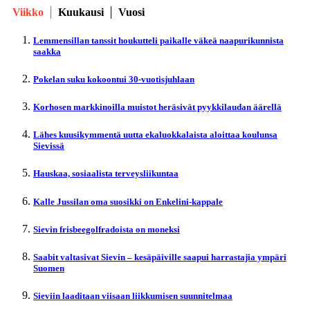
Viikko
Kuukausi
Vuosi
Lemmensillan tanssit houkutteli paikalle väkeä naapurikunnista
saakka
Pokelan suku kokoontui 30-vuotisjuhlaan
Korhosen markkinoilla muistot heräsivät pyykkilaudan äärellä
Lähes kuusikymmentä uutta ekaluokkalaista aloittaa koulunsa
Sievissä
Hauskaa, sosiaalista terveysliikuntaa
Kalle Jussilan oma suosikki on Enkelini-kappale
Sievin frisbeegolfradoista on moneksi
Saabit valtasivat Sievin – kesäpäiville saapui harrastajia ympäri
Suomen
Sieviin laaditaan viisaan liikkumisen suunnitelmaa