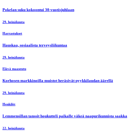
Pokelan suku kokoontui 30-vuotisjuhlaan
29. heinäkuuta
Harrastukset
Hauskaa, sosiaalista terveysliikuntaa
29. heinäkuuta
Elävä maaseutu
Korhosen markkinoilla muistot heräsivät pyykkilaudan äärellä
29. heinäkuuta
Henkilöt
Lemmensillan tanssit houkutteli paikalle väkeä naapurikunnista saakka
22. heinäkuuta