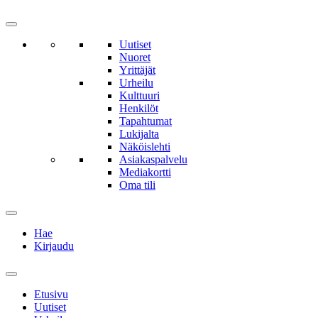
Uutiset
Nuoret
Yrittäjät
Urheilu
Kulttuuri
Henkilöt
Tapahtumat
Lukijalta
Näköislehti
Asiakaspalvelu
Mediakortti
Oma tili
Hae
Kirjaudu
Etusivu
Uutiset