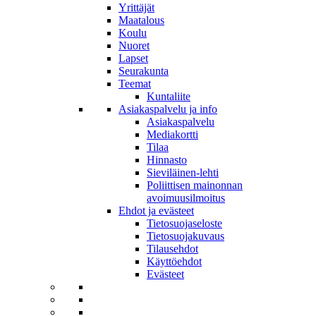
Yrittäjät
Maatalous
Koulu
Nuoret
Lapset
Seurakunta
Teemat
Kuntaliite
Asiakaspalvelu ja info
Asiakaspalvelu
Mediakortti
Tilaa
Hinnasto
Sieviläinen-lehti
Poliittisen mainonnan
avoimuusilmoitus
Ehdot ja evästeet
Tietosuojaseloste
Tietosuojakuvaus
Tilausehdot
Käyttöehdot
Evästeet