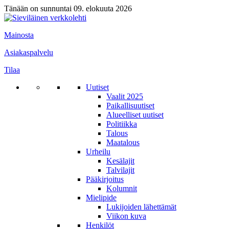
Tänään on sunnuntai 09. elokuuta 2026
Mainosta
Asiakaspalvelu
Tilaa
Uutiset
Vaalit 2025
Paikallisuutiset
Alueelliset uutiset
Politiikka
Talous
Maatalous
Urheilu
Kesälajit
Talvilajit
Pääkirjoitus
Kolumnit
Mielipide
Lukijoiden lähettämät
Viikon kuva
Henkilöt