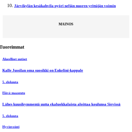
Järvikylän kesäkahvila pyöri neljän nuoren yrittäjän voimin
MAINOS
Tuoreimmat
Alueelliset uutiset
Kalle Jussilan oma suosikki on Enkelini-kappale
5. elokuuta
Elävä maaseutu
Lähes kuusikymmentä uutta ekaluokkalaista aloittaa koulunsa Sievissä
5. elokuuta
Hyvinvointi