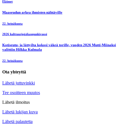
Eläimet
Maaseudun arkea ihmisten nähtäville
22. heinäkuuta
2026 kulttuuripääkaupunkivuosi
Kotiseutu- ja lättyilta kokosi väkeä torille, vuoden 2026 Mutti-Miinaksi
valittiin Hilkka Kulmala
22. heinäkuuta
Ota yhteyttä
Lähetä juttuvinkki
Tee osoitteen muutos
Lähetä ilmoitus
Lähetä lukijan kuva
Lähetä palautetta