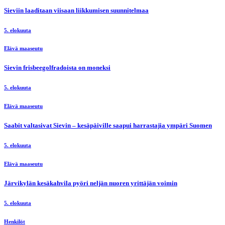
Sieviin laaditaan viisaan liikkumisen suunnitelmaa
5. elokuuta
Elävä maaseutu
Sievin frisbeegolfradoista on moneksi
5. elokuuta
Elävä maaseutu
Saabit valtasivat Sievin – kesäpäiville saapui harrastajia ympäri Suomen
5. elokuuta
Elävä maaseutu
Järvikylän kesäkahvila pyöri neljän nuoren yrittäjän voimin
5. elokuuta
Henkilöt