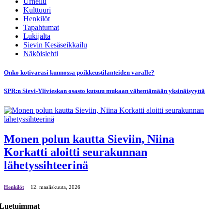
Urheilu
Kulttuuri
Henkilöt
Tapahtumat
Lukijalta
Sievin Kesäseikkailu
Näköislehti
Onko kotivarasi kunnossa poikkeustilanteiden varalle?
SPR:n Sievi-Ylivieskan osasto kutsuu mukaan vähentämään yksinäisyyttä
Monen polun kautta Sieviin, Niina
Korkatti aloitti seurakunnan
lähetyssihteerinä
Henkilöt
12. maaliskuuta, 2026
Luetuimmat