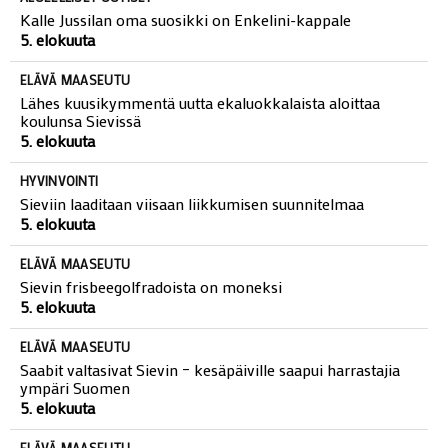
Kalle Jussilan oma suosikki on Enkelini-kappale
5. elokuuta
ELÄVÄ MAASEUTU
Lähes kuusikymmentä uutta ekaluokkalaista aloittaa
koulunsa Sievissä
5. elokuuta
HYVINVOINTI
Sieviin laaditaan viisaan liikkumisen suunnitelmaa
5. elokuuta
ELÄVÄ MAASEUTU
Sievin frisbeegolfradoista on moneksi
5. elokuuta
ELÄVÄ MAASEUTU
Saabit valtasivat Sievin – kesäpäiville saapui harrastajia
ympäri Suomen
5. elokuuta
ELÄVÄ MAASEUTU