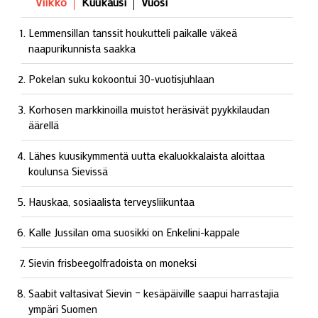
Viikko
Kuukausi
Vuosi
Lemmensillan tanssit houkutteli paikalle väkeä
naapurikunnista saakka
Pokelan suku kokoontui 30-vuotisjuhlaan
Korhosen markkinoilla muistot heräsivät pyykkilaudan
äärellä
Lähes kuusikymmentä uutta ekaluokkalaista aloittaa
koulunsa Sievissä
Hauskaa, sosiaalista terveysliikuntaa
Kalle Jussilan oma suosikki on Enkelini-kappale
Sievin frisbeegolfradoista on moneksi
Saabit valtasivat Sievin – kesäpäiville saapui harrastajia
ympäri Suomen