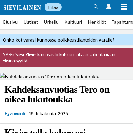
Tilaa
Etusivu
Uutiset
Urheilu
Kulttuuri
Henkilöt
Tapahtum
Onko kotivarasi kunnossa poikkeustilanteiden varalle?
SPR:n Sievi-Ylivieskan osasto kutsuu mukaan vähentämään
yksinäisyyttä
Kahdeksanvuotias Tero on
oikea lukutoukka
16. lokakuuta, 2025
Hyvinvointi
Kirjastolla kolme eri