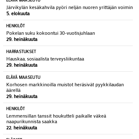
Järvikylän kesäkahvila pyöri neljän nuoren yrittäjän voimin
5. elokuuta
HENKILÖT
Pokelan suku kokoontui 30-vuotisjuhlaan
29. heinäkuuta
HARRASTUKSET
Hauskaa, sosiaalista terveysliikuntaa
29. heinäkuuta
ELÄVÄ MAASEUTU
Korhosen markkinoilla muistot heräsivät pyykkilaudan
äärellä
29. heinäkuuta
HENKILÖT
Lemmensillan tanssit houkutteli paikalle väkeä
naapurikunnista saakka
22. heinäkuuta