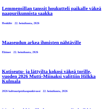
Lemmensillan tanssit houkutteli paikalle väkeä
naapurikunnista saakka
Henkilöt
22. heinäkuuta, 2026
Maaseudun arkea ihmisten nähtäville
Eläimet
22. heinäkuuta, 2026
Kotiseutu- ja lättyilta kokosi väkeä torille,
vuoden 2026 Mutti-Miinaksi valittiin Hilkka
Kulmala
2026 kulttuuripääkaupunkivuosi
22. heinäkuuta, 2026