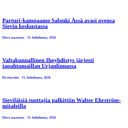
Parturi-kampaamo Salonki Ässä avasi ovensa
Sievin keskustassa
Elävä maaseutu
15. huhtikuuta, 2026
Valtakunnallinen Ihoyhdistys järjesti
tapahtumaillan Urjanlinnassa
Hyvinvointi
15. huhtikuuta, 2026
Sieviläisiä tuottajia palkittiin Walter Ehrström-
mitaleilla
Elävä maaseutu
15. huhtikuuta, 2026