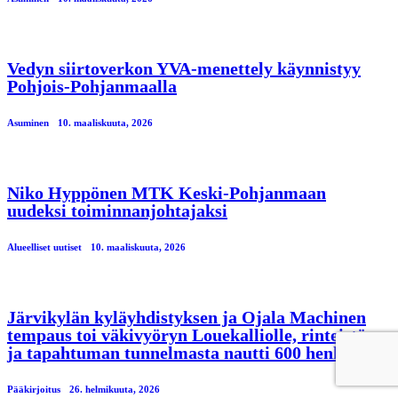
Vedyn siirtoverkon YVA-menettely käynnistyy
Pohjois-Pohjanmaalla
Asuminen
10. maaliskuuta, 2026
Niko Hyppönen MTK Keski-Pohjanmaan
uudeksi toiminnanjohtajaksi
Alueelliset uutiset
10. maaliskuuta, 2026
Järvikylän kyläyhdistyksen ja Ojala Machinen
tempaus toi väkivyöryn Louekalliolle, rinteistä
ja tapahtuman tunnelmasta nautti 600 henkeä
Pääkirjoitus
26. helmikuuta, 2026