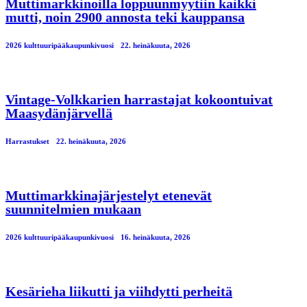
Muttimarkkinoilla loppuunmyytiin kaikki
mutti, noin 2900 annosta teki kauppansa
2026 kulttuuripääkaupunkivuosi
22. heinäkuuta, 2026
Vintage-Volkkarien harrastajat kokoontuivat
Maasydänjärvellä
Harrastukset
22. heinäkuuta, 2026
Muttimarkkinajärjestelyt etenevät
suunnitelmien mukaan
2026 kulttuuripääkaupunkivuosi
16. heinäkuuta, 2026
Kesärieha liikutti ja viihdytti perheitä