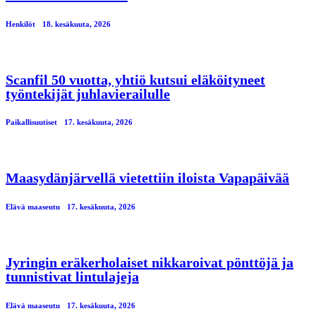
Henkilöt
18. kesäkuuta, 2026
Scanfil 50 vuotta, yhtiö kutsui eläköityneet
työntekijät juhlavierailulle
Paikallisuutiset
17. kesäkuuta, 2026
Maasydänjärvellä vietettiin iloista Vapapäivää
Elävä maaseutu
17. kesäkuuta, 2026
Jyringin eräkerholaiset nikkaroivat pönttöjä ja
tunnistivat lintulajeja
Elävä maaseutu
17. kesäkuuta, 2026