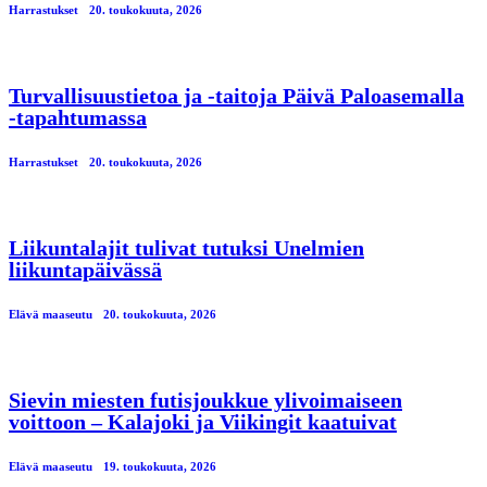
Harrastukset
20. toukokuuta, 2026
Turvallisuustietoa ja -taitoja Päivä Paloasemalla
-tapahtumassa
Harrastukset
20. toukokuuta, 2026
Liikuntalajit tulivat tutuksi Unelmien
liikuntapäivässä
Elävä maaseutu
20. toukokuuta, 2026
Sievin miesten futisjoukkue ylivoimaiseen
voittoon – Kalajoki ja Viikingit kaatuivat
Elävä maaseutu
19. toukokuuta, 2026