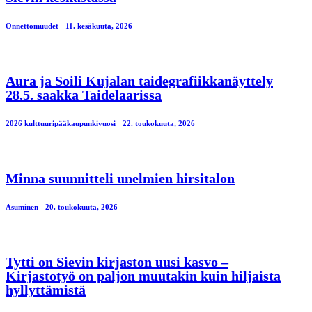
Onnettomuudet
11. kesäkuuta, 2026
Aura ja Soili Kujalan taidegrafiikkanäyttely
28.5. saakka Taidelaarissa
2026 kulttuuripääkaupunkivuosi
22. toukokuuta, 2026
Minna suunnitteli unelmien hirsitalon
Asuminen
20. toukokuuta, 2026
Tytti on Sievin kirjaston uusi kasvo –
Kirjastotyö on paljon muutakin kuin hiljaista
hyllyttämistä