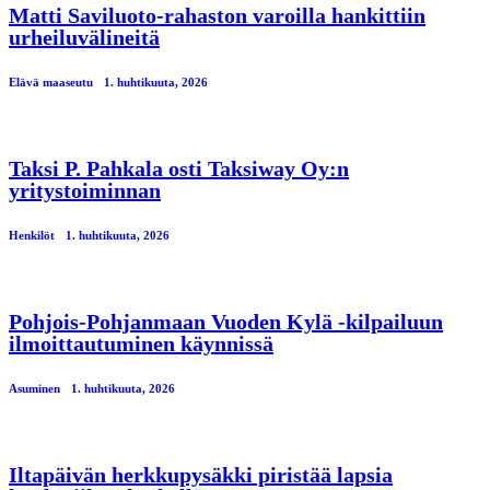
Matti Saviluoto-rahaston varoilla hankittiin
urheiluvälineitä
Elävä maaseutu
1. huhtikuuta, 2026
Taksi P. Pahkala osti Taksiway Oy:n
yritystoiminnan
Henkilöt
1. huhtikuuta, 2026
Pohjois-Pohjanmaan Vuoden Kylä -kilpailuun
ilmoittautuminen käynnissä
Asuminen
1. huhtikuuta, 2026
Iltapäivän herkkupysäkki piristää lapsia