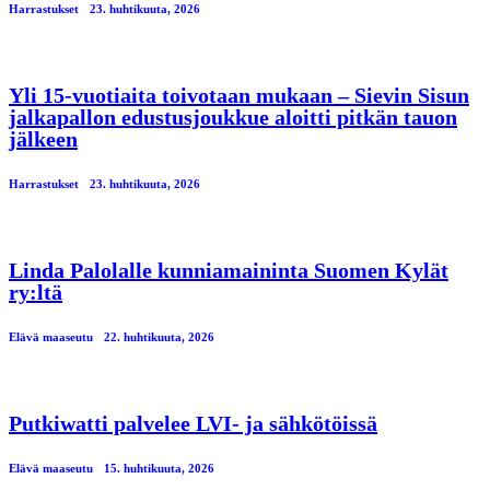
Harrastukset
23. huhtikuuta, 2026
Yli 15-vuotiaita toivotaan mukaan – Sievin Sisun
jalkapallon edustusjoukkue aloitti pitkän tauon
jälkeen
Harrastukset
23. huhtikuuta, 2026
Linda Palolalle kunniamaininta Suomen Kylät
ry:ltä
Elävä maaseutu
22. huhtikuuta, 2026
Putkiwatti palvelee LVI- ja sähkötöissä
Elävä maaseutu
15. huhtikuuta, 2026