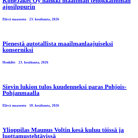
KoneJaket Oy hankki maailman tehokkaimman
ajosilppurin
Elävä maaseutu
23. kesäkuuta, 2026
Pienestä autotallista maailmanlaajuiseksi
konserniksi
Henkilöt
23. kesäkuuta, 2026
Sievin lukion tulos kuudenneksi paras Pohjois-
Pohjanmaalla
Elävä maaseutu
18. kesäkuuta, 2026
Ylioppilas Maunus Voltin kesä kuluu töissä ja
luottamustehtävissä