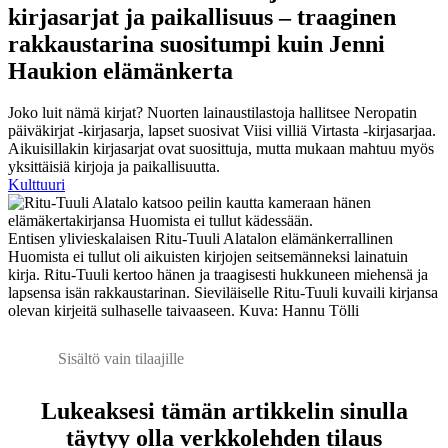
kirjasarjat ja paikallisuus – traaginen
rakkaustarina suositumpi kuin Jenni
Haukion elämänkerta
Joko luit nämä kirjat? Nuorten lainaustilastoja hallitsee Neropatin
päiväkirjat -kirjasarja, lapset suosivat Viisi villiä Virtasta -kirjasarjaa.
Aikuisillakin kirjasarjat ovat suosittuja, mutta mukaan mahtuu myös
yksittäisiä kirjoja ja paikallisuutta.
Kulttuuri
Entisen ylivieskalaisen Ritu-Tuuli Alatalon elämänkerrallinen
Huomista ei tullut oli aikuisten kirjojen seitsemänneksi lainatuin
kirja. Ritu-Tuuli kertoo hänen ja traagisesti hukkuneen miehensä ja
lapsensa isän rakkaustarinan. Sieviläiselle Ritu-Tuuli kuvaili kirjansa
olevan kirjeitä sulhaselle taivaaseen. Kuva: Hannu Tölli
Sisältö vain tilaajille
Lukeaksesi tämän artikkelin sinulla
täytyy olla verkkolehden tilaus