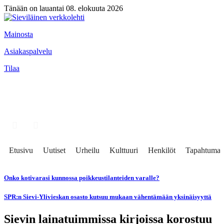
Tänään on lauantai 08. elokuuta 2026
Mainosta
Asiakaspalvelu
Tilaa
Etusivu
Uutiset
Urheilu
Kulttuuri
Henkilöt
Tapahtumat
Onko kotivarasi kunnossa poikkeustilanteiden varalle?
SPR:n Sievi-Ylivieskan osasto kutsuu mukaan vähentämään yksinäisyyttä
Sievin lainatuimmissa kirjoissa korostuu