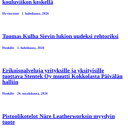
kouluviikon keskellä
Hyvinvointi
1. huhtikuuta, 2026
Tuomas Kulha Sievin lukion uudeksi rehtoriksi
Henkilöt
1. huhtikuuta, 2026
Erikoispalveluja yrityksille ja yksityisille
tuottava Stentek Oy muutti Kokkolasta Päivälän
halliin
Henkilöt
26. maaliskuuta, 2026
Pistoolikotelot Näre Leatherworksin myydyin
tuote