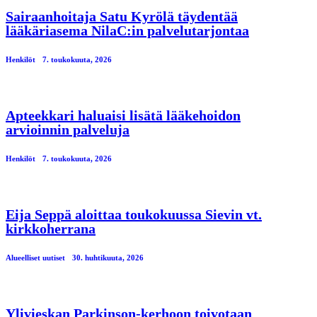
Sairaanhoitaja Satu Kyrölä täydentää
lääkäriasema NilaC:in palvelutarjontaa
Henkilöt
7. toukokuuta, 2026
Apteekkari haluaisi lisätä lääkehoidon
arvioinnin palveluja
Henkilöt
7. toukokuuta, 2026
Eija Seppä aloittaa toukokuussa Sievin vt.
kirkkoherrana
Alueelliset uutiset
30. huhtikuuta, 2026
Ylivieskan Parkinson-kerhoon toivotaan