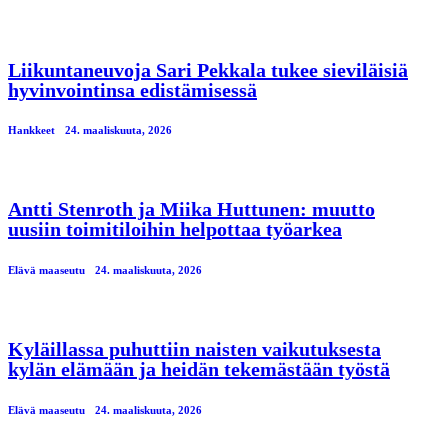
Liikuntaneuvoja Sari Pekkala tukee sieviläisiä
hyvinvointinsa edistämisessä
Hankkeet
24. maaliskuuta, 2026
Antti Stenroth ja Miika Huttunen: muutto
uusiin toimitiloihin helpottaa työarkea
Elävä maaseutu
24. maaliskuuta, 2026
Kyläillassa puhuttiin naisten vaikutuksesta
kylän elämään ja heidän tekemästään työstä
Elävä maaseutu
24. maaliskuuta, 2026