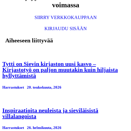
voimassa
SIIRRY VERKKOKAUPPAAN
KIRJAUDU SISÄÄN
Aiheeseen liittyvää
Tytti on Sievin kirjaston uusi kasvo –
Kirjastotyö on paljon muutakin kuin hiljaista
hyllyttämistä
Harrastukset
20. toukokuuta, 2026
Inspiraatioita neuleista ja sieviläisistä
villalangoista
Harrastukset
26. helmikuuta, 2026