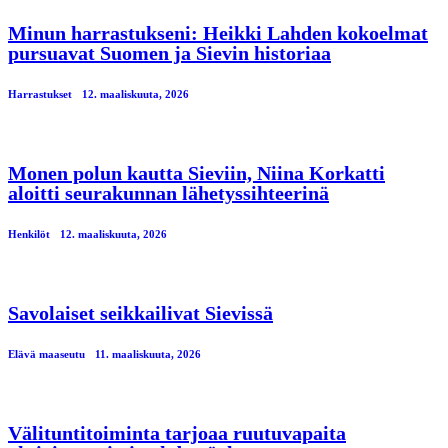
Minun harrastukseni: Heikki Lahden kokoelmat
pursuavat Suomen ja Sievin historiaa
Harrastukset
12. maaliskuuta, 2026
Monen polun kautta Sieviin, Niina Korkatti
aloitti seurakunnan lähetyssihteerinä
Henkilöt
12. maaliskuuta, 2026
Savolaiset seikkailivat Sievissä
Elävä maaseutu
11. maaliskuuta, 2026
Välituntitoiminta tarjoaa ruutuvapaita