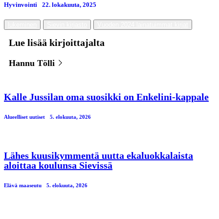
Hyvinvointi
22. lokakuuta, 2025
lukeminen
Sievin kirjasto
Vuoden 2024 lainatuimmat kirjat
Lue lisää kirjoittajalta
Hannu Tölli
Kalle Jussilan oma suosikki on Enkelini-kappale
Alueelliset uutiset
5. elokuuta, 2026
Lähes kuusikymmentä uutta ekaluokkalaista
aloittaa koulunsa Sievissä
Elävä maaseutu
5. elokuuta, 2026