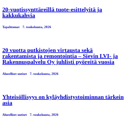
20-vuotissynttäreillä tuote-esittelyitä ja
kakkukahvia
Tapahtumat
7. toukokuuta, 2026
20 vuotta putkistojen virtausta sekä
rakentamista ja remontointia – Sievin LVI- ja
Rakennuspalvelu Oy juhlisti pyöreitä vuosia
Alueelliset uutiset
7. toukokuuta, 2026
Yhteisöllisyys on kyläyhdistystoiminnan tärkein
asia
Alueelliset uutiset
7. toukokuuta, 2026