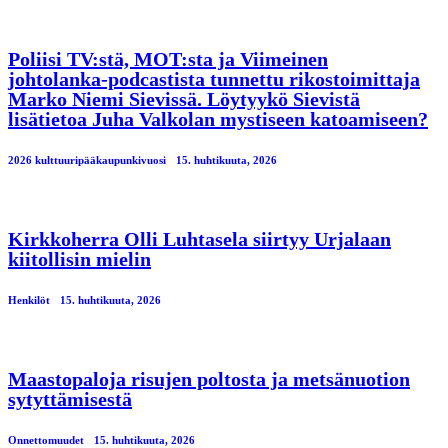
Poliisi TV:stä, MOT:sta ja Viimeinen
johtolanka-podcastista tunnettu rikostoimittaja
Marko Niemi Sievissä. Löytyykö Sievistä
lisätietoa Juha Valkolan mystiseen katoamiseen?
2026 kulttuuripääkaupunkivuosi
15. huhtikuuta, 2026
Kirkkoherra Olli Luhtasela siirtyy Urjalaan
kiitollisin mielin
Henkilöt
15. huhtikuuta, 2026
Maastopaloja risujen poltosta ja metsänuotion
sytyttämisestä
Onnettomuudet
15. huhtikuuta, 2026