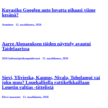
Kuvasiko Googlen auto luvatta pihaasi viime
kesänä?
Asuminen
12. maaliskuuta, 2026
Aarre Alopaeuksen töiden näyttely avautui
Taidelaarissa
2026 kulttuuripääkaupunkivuosi
12. maaliskuuta, 2026
Sievi, Ylivieska, Kannus, Nivala, Toholampi vai
joku muu? Louekalliolla rattikelkkaillaan
Louetin valtias -tittelistä
Elävä maaseutu
12. maaliskuuta, 2026