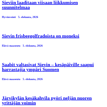
Sieviin laaditaan viisaan liikkumisen
suunnitelmaa
Hyvinvointi
5. elokuuta, 2026
Sievin frisbeegolfradoista on moneksi
Elävä maaseutu
5. elokuuta, 2026
Saabit valtasivat Sievin – kesäpäiville saapui
harrastajia ympäri Suomen
Elävä maaseutu
5. elokuuta, 2026
Järvikylän kesäkahvila pyöri neljän nuoren
yrittäjän voimin