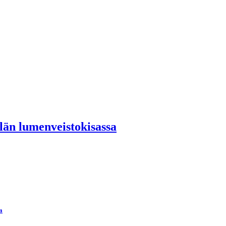
än lumenveistokisassa
a