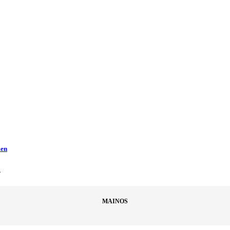
men
ä
MAINOS