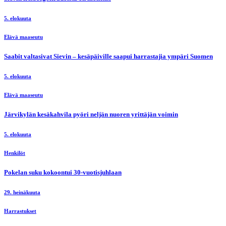
5. elokuuta
Elävä maaseutu
Saabit valtasivat Sievin – kesäpäiville saapui harrastajia ympäri Suomen
5. elokuuta
Elävä maaseutu
Järvikylän kesäkahvila pyöri neljän nuoren yrittäjän voimin
5. elokuuta
Henkilöt
Pokelan suku kokoontui 30-vuotisjuhlaan
29. heinäkuuta
Harrastukset