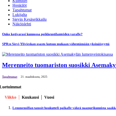
Kulttuuri
Henkilöt
Tapahtumat
Lukijalta
Sievin Kesäseikkailu
Näköislehti
Onko kotivarasi kunnossa poikkeustilanteiden varalle?
SPR:n Sievi-Ylivieskan osasto kutsuu mukaan vähentämään yksinäisyyttä
Merenneito tuomariston suosikki Asemakyl
Tapahtumat
21. maaliskuuta, 2025
Luetuimmat
Viikko
Kuukausi
Vuosi
Lemmensillan tanssit houkutteli paikalle väkeä naapurikunnista saakk