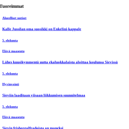
Tuoreimmat
Alueelliset uutiset
Kalle Jussilan oma suosikki on Enkelini-kappale
5. elokuuta
Elävä maaseutu
Lähes kuusikymmentä uutta ekaluokkalaista aloittaa koulunsa Sievissä
5. elokuuta
Hyvinvointi
Sieviin laaditaan viisaan liikkumisen suunnitelmaa
5. elokuuta
Elävä maaseutu
Sievin frisbeegolfradoista on moneksi