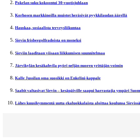
Pokelan suku kokoontui 30-vuotisjuhlaan
Korhosen markkinoilla muistot heräsivät pyykkilaudan äärellä
Hauskaa, sosiaalista terveysliikuntaa
Sievin frisbeegolfradoista on moneksi
Sieviin laaditaan viisaan liikkumisen suunnitelmaa
Järvikylän kesäkahvila pyöri neljän nuoren yrittäjän voimin
Kalle Jussilan oma suosikki on Enkelini-kappale
Saabit valtasivat Sievin – kesäpäiville saapui harrastajia ympäri Suo
Lähes kuusikymmentä uutta ekaluokkalaista aloittaa koulunsa Sieviss