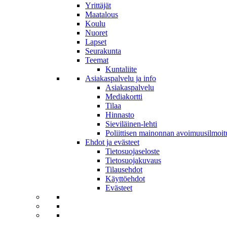
Yrittäjät
Maatalous
Koulu
Nuoret
Lapset
Seurakunta
Teemat
Kuntaliite
Asiakaspalvelu ja info
Asiakaspalvelu
Mediakortti
Tilaa
Hinnasto
Sieviläinen-lehti
Poliittisen mainonnan avoimuusilmoit
Ehdot ja evästeet
Tietosuojaseloste
Tietosuojakuvaus
Tilausehdot
Käyttöehdot
Evästeet