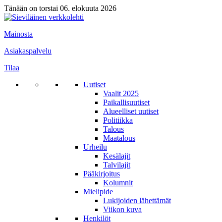
Tänään on torstai 06. elokuuta 2026
Mainosta
Asiakaspalvelu
Tilaa
Uutiset
Vaalit 2025
Paikallisuutiset
Alueelliset uutiset
Politiikka
Talous
Maatalous
Urheilu
Kesälajit
Talvilajit
Pääkirjoitus
Kolumnit
Mielipide
Lukijoiden lähettämät
Viikon kuva
Henkilöt