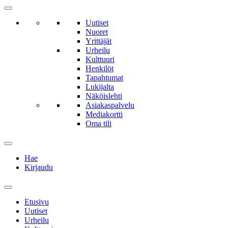
Uutiset
Nuoret
Yrittäjät
Urheilu
Kulttuuri
Henkilöt
Tapahtumat
Lukijalta
Näköislehti
Asiakaspalvelu
Mediakortti
Oma tili
Hae
Kirjaudu
Etusivu
Uutiset
Urheilu