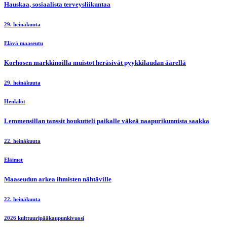
Hauskaa, sosiaalista terveysliikuntaa
29. heinäkuuta
Elävä maaseutu
Korhosen markkinoilla muistot heräsivät pyykkilaudan äärellä
29. heinäkuuta
Henkilöt
Lemmensillan tanssit houkutteli paikalle väkeä naapurikunnista saakka
22. heinäkuuta
Eläimet
Maaseudun arkea ihmisten nähtäville
22. heinäkuuta
2026 kulttuuripääkaupunkivuosi