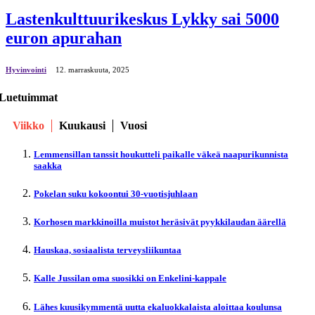
Lastenkulttuurikeskus Lykky sai 5000
euron apurahan
Hyvinvointi
12. marraskuuta, 2025
Luetuimmat
Viikko
Kuukausi
Vuosi
Lemmensillan tanssit houkutteli paikalle väkeä naapurikunnista
saakka
Pokelan suku kokoontui 30-vuotisjuhlaan
Korhosen markkinoilla muistot heräsivät pyykkilaudan äärellä
Hauskaa, sosiaalista terveysliikuntaa
Kalle Jussilan oma suosikki on Enkelini-kappale
Lähes kuusikymmentä uutta ekaluokkalaista aloittaa koulunsa