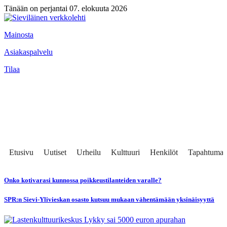
Tänään on perjantai 07. elokuuta 2026
Mainosta
Asiakaspalvelu
Tilaa
Etusivu
Uutiset
Urheilu
Kulttuuri
Henkilöt
Tapahtumat
Onko kotivarasi kunnossa poikkeustilanteiden varalle?
SPR:n Sievi-Ylivieskan osasto kutsuu mukaan vähentämään yksinäisyyttä