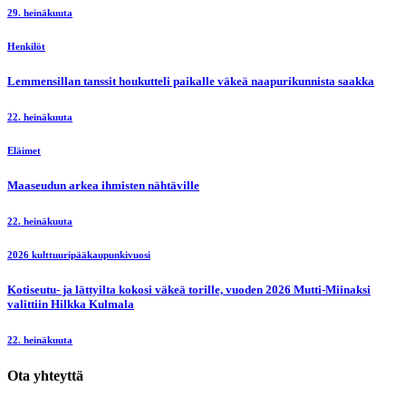
29. heinäkuuta
Henkilöt
Lemmensillan tanssit houkutteli paikalle väkeä naapurikunnista saakka
22. heinäkuuta
Eläimet
Maaseudun arkea ihmisten nähtäville
22. heinäkuuta
2026 kulttuuripääkaupunkivuosi
Kotiseutu- ja lättyilta kokosi väkeä torille, vuoden 2026 Mutti-Miinaksi
valittiin Hilkka Kulmala
22. heinäkuuta
Ota yhteyttä