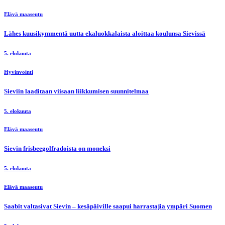
Elävä maaseutu
Lähes kuusikymmentä uutta ekaluokkalaista aloittaa koulunsa Sievissä
5. elokuuta
Hyvinvointi
Sieviin laaditaan viisaan liikkumisen suunnitelmaa
5. elokuuta
Elävä maaseutu
Sievin frisbeegolfradoista on moneksi
5. elokuuta
Elävä maaseutu
Saabit valtasivat Sievin – kesäpäiville saapui harrastajia ympäri Suomen