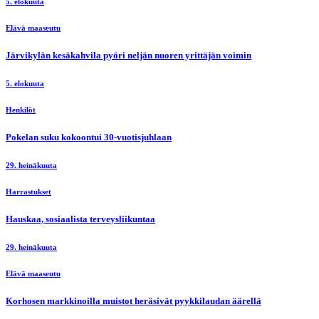
5. elokuuta
Elävä maaseutu
Järvikylän kesäkahvila pyöri neljän nuoren yrittäjän voimin
5. elokuuta
Henkilöt
Pokelan suku kokoontui 30-vuotisjuhlaan
29. heinäkuuta
Harrastukset
Hauskaa, sosiaalista terveysliikuntaa
29. heinäkuuta
Elävä maaseutu
Korhosen markkinoilla muistot heräsivät pyykkilaudan äärellä