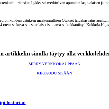
nkulttuurikeskus Lykky sai merkittävän apurahan laaja-alaisen ja moni
euron kohdeavustuksen maakunnallisen Otukset-taidekasvatustapahtuman 
24 otetussa kuvassa eskarilaiset istuttamassa kukkaniittyä Kokkola-Kaja
 artikkelin sinulla täytyy olla verkkolehde
SIIRRY VERKKOKAUPPAAN
KIRJAUDU SISÄÄN
pi historian