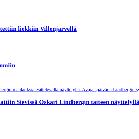
ttiin liekkiin Villenjärvellä
tumiin
tiin Sievissä Oskari Lindbergin taiteen näyttelyll