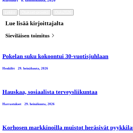
Kulttuuri
8. tammikuuta, 2026
Lykky
Otukset-projekti
Oulu2026
Lue lisää kirjoittajalta
Sieviläisen toimitus
Pokelan suku kokoontui 30-vuotisjuhlaan
Henkilöt
29. heinäkuuta, 2026
Hauskaa, sosiaalista terveysliikuntaa
Harrastukset
29. heinäkuuta, 2026
Korhosen markkinoilla muistot heräsivät pyykkila