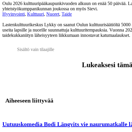
Oulu 2026 kulttuuripääkaupunkivuoden alkuun on enää 50 päivää. Laste
yhteistyökumppanikunnan joukossa on myös Sievi.
Hyvinvointi
,
Kulttuuri
,
Nuoret
,
Taide
Lastenkulttuurikeskus Lykky on saanut Oulun kulttuurisäätiöltä 5000 
useita lapsille ja nuorille suunnattuja kulttuuritempauksia. Vuonna 20
taidekukkaniityn läheisyyteen liikkumaan innostavat katumaalaukset.
Sisältö vain tilaajille
Lukeaksesi tämän
Aiheeseen liittyvää
Uutuuskomedia Bodi Längvits vie naurumatkalle lä