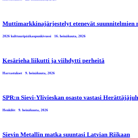
Muttimarkkinajärjestelyt etenevät suunnitelmien
2026 kulttuuripääkaupunkivuosi
16. heinäkuuta, 2026
Kesärieha liikutti ja viihdytti perheitä
Harrastukset
9. heinäkuuta, 2026
SPR:n Sievi-Ylivieskan osasto vastasi Herättäjäjuh
Henkilöt
9. heinäkuuta, 2026
Sievin Metallin matka suuntasi Latvian Riikaan