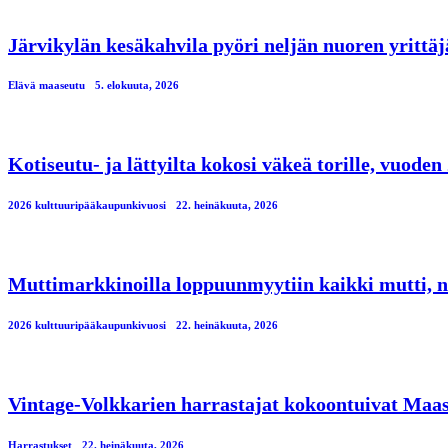
Järvikylän kesäkahvila pyöri neljän nuoren yrittä
Elävä maaseutu
5. elokuuta, 2026
Kotiseutu- ja lättyilta kokosi väkeä torille, vuod
2026 kulttuuripääkaupunkivuosi
22. heinäkuuta, 2026
Muttimarkkinoilla loppuunmyytiin kaikki mutti, n
2026 kulttuuripääkaupunkivuosi
22. heinäkuuta, 2026
Vintage-Volkkarien harrastajat kokoontuivat Maa
Harrastukset
22. heinäkuuta, 2026