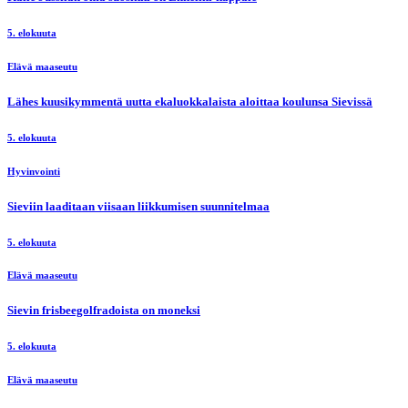
5. elokuuta
Elävä maaseutu
Lähes kuusikymmentä uutta ekaluokkalaista aloittaa koulunsa Sievissä
5. elokuuta
Hyvinvointi
Sieviin laaditaan viisaan liikkumisen suunnitelmaa
5. elokuuta
Elävä maaseutu
Sievin frisbeegolfradoista on moneksi
5. elokuuta
Elävä maaseutu