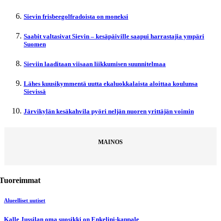
Sievin frisbeegolfradoista on moneksi
Saabit valtasivat Sievin – kesäpäiville saapui harrastajia ympäri
Suomen
Sieviin laaditaan viisaan liikkumisen suunnitelmaa
Lähes kuusikymmentä uutta ekaluokkalaista aloittaa koulunsa
Sievissä
Järvikylän kesäkahvila pyöri neljän nuoren yrittäjän voimin
MAINOS
Tuoreimmat
Alueelliset uutiset
Kalle Jussilan oma suosikki on Enkelini-kappale