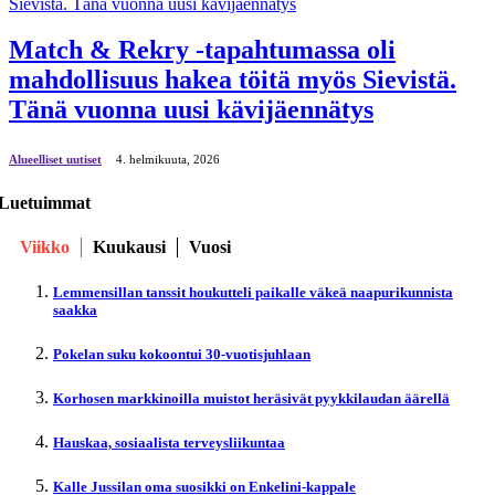
Match & Rekry -tapahtumassa oli
mahdollisuus hakea töitä myös Sievistä.
Tänä vuonna uusi kävijäennätys
Alueelliset uutiset
4. helmikuuta, 2026
Luetuimmat
Viikko
Kuukausi
Vuosi
Lemmensillan tanssit houkutteli paikalle väkeä naapurikunnista
saakka
Pokelan suku kokoontui 30-vuotisjuhlaan
Korhosen markkinoilla muistot heräsivät pyykkilaudan äärellä
Hauskaa, sosiaalista terveysliikuntaa
Kalle Jussilan oma suosikki on Enkelini-kappale