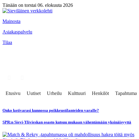
Tänään on torstai 06. elokuuta 2026
Mainosta
Asiakaspalvelu
Tilaa
Etusivu
Uutiset
Urheilu
Kulttuuri
Henkilöt
Tapahtumat
Onko kotivarasi kunnossa poikkeustilanteiden varalle?
SPR:n Sievi-Ylivieskan osasto kutsuu mukaan vähentämään yksinäisyyttä