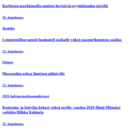
Korhosen markkinoilla muistot heräsivät pyykkilaudan äärellä
29. heinäkuuta
Henkilöt
Lemmensillan tanssit houkutteli paikalle väkeä naapurikunnista saakka
22. heinäkuuta
Eläimet
Maaseudun arkea ihmisten nähtäville
22. heinäkuuta
2026 kulttuuripääkaupunkivuosi
Kotiseutu- ja lättyilta kokosi väkeä torille, vuoden 2026 Mutti-Miinaksi
valittiin Hilkka Kulmala
22. heinäkuuta