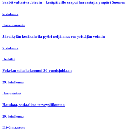
Saabit valtasivat Sievin – kesäpäiville saapui harrastajia ympäri Suomen
5. elokuuta
Elävä maaseutu
Järvikylän kesäkahvila pyöri neljän nuoren yrittäjän voimin
5. elokuuta
Henkilöt
Pokelan suku kokoontui 30-vuotisjuhlaan
29. heinäkuuta
Harrastukset
Hauskaa, sosiaalista terveysliikuntaa
29. heinäkuuta
Elävä maaseutu