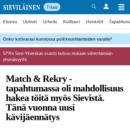
Tilaa
Etusivu
Uutiset
Urheilu
Kulttuuri
Henkilöt
Tapahtum
Onko kotivarasi kunnossa poikkeustilanteiden varalle?
SPR:n Sievi-Ylivieskan osasto kutsuu mukaan vähentämään
yksinäisyyttä
Match & Rekry -
tapahtumassa oli mahdollisuus
hakea töitä myös Sievistä.
Tänä vuonna uusi
kävijäennätys