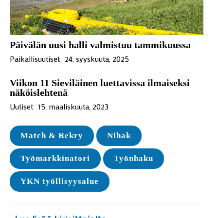
Päivälän uusi halli valmistuu tammikuussa
Paikallisuutiset
24. syyskuuta, 2025
Viikon 11 Sieviläinen luettavissa ilmaiseksi
näköislehtenä
Uutiset
15. maaliskuuta, 2023
Match & Rekry
Nihak
Työmarkkinatori
Työnhaku
YKN työllisyysalue