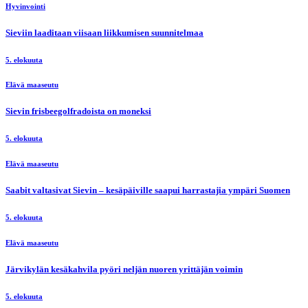
Hyvinvointi
Sieviin laaditaan viisaan liikkumisen suunnitelmaa
5. elokuuta
Elävä maaseutu
Sievin frisbeegolfradoista on moneksi
5. elokuuta
Elävä maaseutu
Saabit valtasivat Sievin – kesäpäiville saapui harrastajia ympäri Suomen
5. elokuuta
Elävä maaseutu
Järvikylän kesäkahvila pyöri neljän nuoren yrittäjän voimin
5. elokuuta