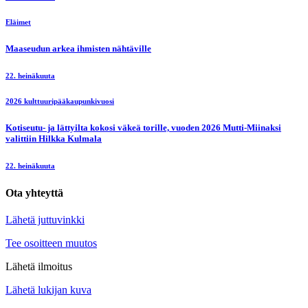
Eläimet
Maaseudun arkea ihmisten nähtäville
22. heinäkuuta
2026 kulttuuripääkaupunkivuosi
Kotiseutu- ja lättyilta kokosi väkeä torille, vuoden 2026 Mutti-Miinaksi
valittiin Hilkka Kulmala
22. heinäkuuta
Ota yhteyttä
Lähetä juttuvinkki
Tee osoitteen muutos
Lähetä ilmoitus
Lähetä lukijan kuva