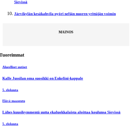
Sievissä
Järvikylän kesäkahvila pyöri neljän nuoren yrittäjän voimin
MAINOS
Tuoreimmat
Alueelliset uutiset
Kalle Jussilan oma suosikki on Enkelini-kappale
5. elokuuta
Elävä maaseutu
Lähes kuusikymmentä uutta ekaluokkalaista aloittaa koulunsa Sievissä
5. elokuuta