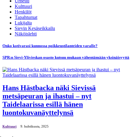
Urheilu
Kulttuuri
Henkilöt
Tapahtumat
Lukijalta
Sievin Kesäseikkailu
Näköislehti
Onko kotivarasi kunnossa poikkeustilanteiden varalle?
SPR:n Sievi-Ylivieskan osasto kutsuu mukaan vähentämään yksinäisyyttä
Hans Hästbacka näki Sievissä
metsäpeuran ja ihastui – nyt
Taidelaarissa esillä hänen
luontokuvanäyttelynsä
Kulttuuri
9. huhtikuuta, 2025