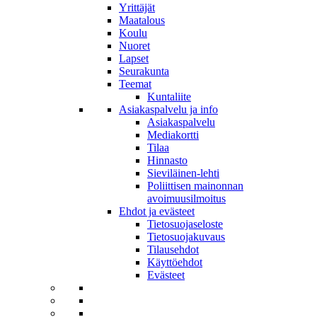
Yrittäjät
Maatalous
Koulu
Nuoret
Lapset
Seurakunta
Teemat
Kuntaliite
Asiakaspalvelu ja info
Asiakaspalvelu
Mediakortti
Tilaa
Hinnasto
Sieviläinen-lehti
Poliittisen mainonnan
avoimuusilmoitus
Ehdot ja evästeet
Tietosuojaseloste
Tietosuojakuvaus
Tilausehdot
Käyttöehdot
Evästeet