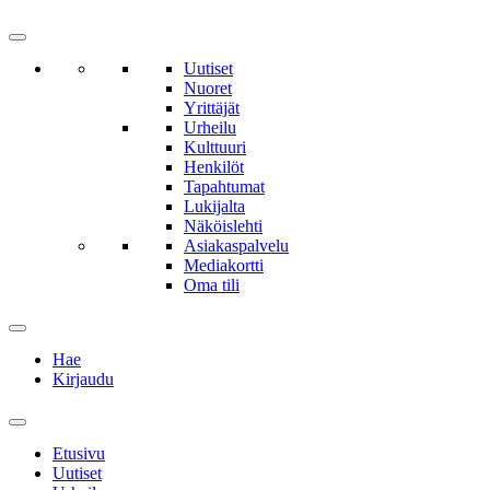
Uutiset
Nuoret
Yrittäjät
Urheilu
Kulttuuri
Henkilöt
Tapahtumat
Lukijalta
Näköislehti
Asiakaspalvelu
Mediakortti
Oma tili
Hae
Kirjaudu
Etusivu
Uutiset