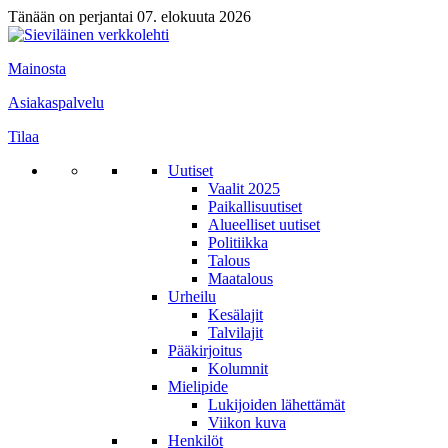
Tänään on perjantai 07. elokuuta 2026
Mainosta
Asiakaspalvelu
Tilaa
Uutiset
Vaalit 2025
Paikallisuutiset
Alueelliset uutiset
Politiikka
Talous
Maatalous
Urheilu
Kesälajit
Talvilajit
Pääkirjoitus
Kolumnit
Mielipide
Lukijoiden lähettämät
Viikon kuva
Henkilöt