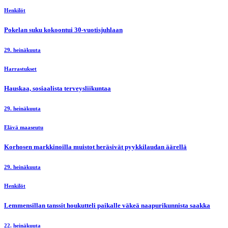
Henkilöt
Pokelan suku kokoontui 30-vuotisjuhlaan
29. heinäkuuta
Harrastukset
Hauskaa, sosiaalista terveysliikuntaa
29. heinäkuuta
Elävä maaseutu
Korhosen markkinoilla muistot heräsivät pyykkilaudan äärellä
29. heinäkuuta
Henkilöt
Lemmensillan tanssit houkutteli paikalle väkeä naapurikunnista saakka
22. heinäkuuta