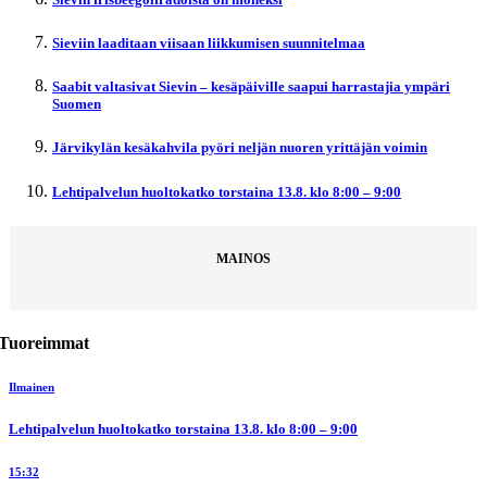
Sieviin laaditaan viisaan liikkumisen suunnitelmaa
Saabit valtasivat Sievin – kesäpäiville saapui harrastajia ympäri
Suomen
Järvikylän kesäkahvila pyöri neljän nuoren yrittäjän voimin
Lehtipalvelun huoltokatko torstaina 13.8. klo 8:00 – 9:00
MAINOS
Tuoreimmat
Ilmainen
Lehtipalvelun huoltokatko torstaina 13.8. klo 8:00 – 9:00
15:32