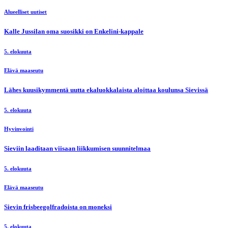
Alueelliset uutiset
Kalle Jussilan oma suosikki on Enkelini-kappale
5. elokuuta
Elävä maaseutu
Lähes kuusikymmentä uutta ekaluokkalaista aloittaa koulunsa Sievissä
5. elokuuta
Hyvinvointi
Sieviin laaditaan viisaan liikkumisen suunnitelmaa
5. elokuuta
Elävä maaseutu
Sievin frisbeegolfradoista on moneksi
5. elokuuta