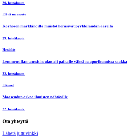
29. heinäkuuta
Elävä maaseutu
Korhosen markkinoilla muistot heräsivät pyykkilaudan äärellä
29. heinäkuuta
Henkilöt
Lemmensillan tanssit houkutteli paikalle väkeä naapurikunnista saakka
22. heinäkuuta
Eläimet
Maaseudun arkea ihmisten nähtäville
22. heinäkuuta
Ota yhteyttä
Lähetä juttuvinkki