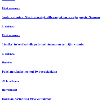
Elävä maaseutu
Saabit valtasivat Sievin – kesäpäiville saapui harrastajia ympäri Suomen
5. elokuuta
Elävä maaseutu
Järvikylän kesäkahvila pyöri neljän nuoren yrittäjän voimin
5. elokuuta
Henkilöt
Pokelan suku kokoontui 30-vuotisjuhlaan
29. heinäkuuta
Harrastukset
Hauskaa, sosiaalista terveysliikuntaa