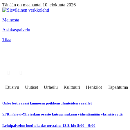
Tänään on maanantai 10. elokuuta 2026
Mainosta
Asiakaspalvelu
Tilaa
Etusivu
Uutiset
Urheilu
Kulttuuri
Henkilöt
Tapahtumat
Onko kotivarasi kunnossa poikkeustilanteiden varalle?
SPR:n Sievi-Ylivieskan osasto kutsuu mukaan vähentämään yksinäisyyttä
Lehtipalvelun huoltokatko torstaina 13.8. klo 8:00 – 9:00