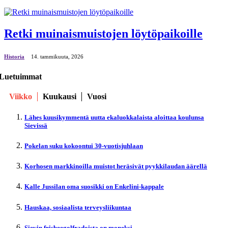
Retki muinaismuistojen löytöpaikoille
Historia
14. tammikuuta, 2026
Luetuimmat
Viikko
Kuukausi
Vuosi
Lähes kuusikymmentä uutta ekaluokkalaista aloittaa koulunsa
Sievissä
Pokelan suku kokoontui 30-vuotisjuhlaan
Korhosen markkinoilla muistot heräsivät pyykkilaudan äärellä
Kalle Jussilan oma suosikki on Enkelini-kappale
Hauskaa, sosiaalista terveysliikuntaa
Sievin frisbeegolfradoista on moneksi