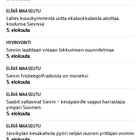
Kalle Jussilan oma suosikki on Enkelini-kappale
5. elokuuta
ELÄVÄ MAASEUTU
Lähes kuusikymmentä uutta ekaluokkalaista aloittaa
koulunsa Sievissä
5. elokuuta
HYVINVOINTI
Sieviin laaditaan viisaan liikkumisen suunnitelmaa
5. elokuuta
ELÄVÄ MAASEUTU
Sievin frisbeegolfradoista on moneksi
5. elokuuta
ELÄVÄ MAASEUTU
Saabit valtasivat Sievin – kesäpäiville saapui harrastajia
ympäri Suomen
5. elokuuta
ELÄVÄ MAASEUTU