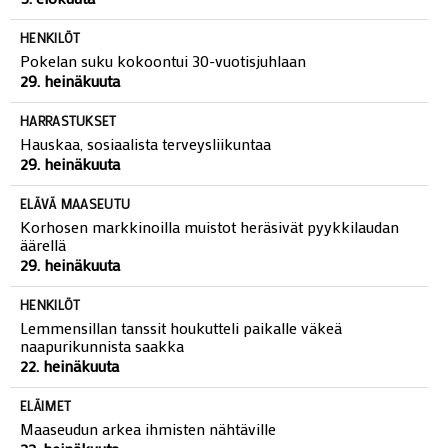
Järvikylän kesäkahvila pyöri neljän nuoren yrittäjän voimin
5. elokuuta
HENKILÖT
Pokelan suku kokoontui 30-vuotisjuhlaan
29. heinäkuuta
HARRASTUKSET
Hauskaa, sosiaalista terveysliikuntaa
29. heinäkuuta
ELÄVÄ MAASEUTU
Korhosen markkinoilla muistot heräsivät pyykkilaudan
äärellä
29. heinäkuuta
HENKILÖT
Lemmensillan tanssit houkutteli paikalle väkeä
naapurikunnista saakka
22. heinäkuuta
ELÄIMET