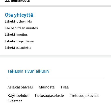
Maaseudun arkea ihmisten nähtäville
22. heinäkuuta
Ota yhteyttä
Lähetä juttuvinkki
Tee osoitteen muutos
Lähetä ilmoitus
Lähetä lukijan kuva
Lähetä palautetta
Takaisin sivun alkuun
Asiakaspalvelu
Mainosta
Tilaa
Käyttöehdot
Tietosuojaseloste
Tietosuojakuvaus
Evästeet