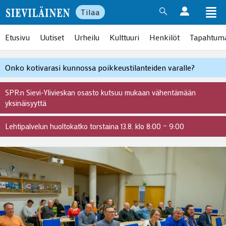
Tilaa
Etusivu
Uutiset
Urheilu
Kulttuuri
Henkilöt
Tapahtum
Onko kotivarasi kunnossa poikkeustilanteiden varalle?
SPR:n Sievi-Ylivieskan osasto kutsuu mukaan vähentämään
yksinäisyyttä
Lehtipalvelun huoltokatko torstaina 13.8. klo 8:00 – 9:00