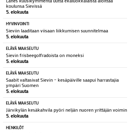
Lähes kuusikymmentä uutta ekaluokkalaista aloittaa
koulunsa Sievissä
5. elokuuta
HYVINVOINTI
Sieviin laaditaan viisaan liikkumisen suunnitelmaa
5. elokuuta
ELÄVÄ MAASEUTU
Sievin frisbeegolfradoista on moneksi
5. elokuuta
ELÄVÄ MAASEUTU
Saabit valtasivat Sievin – kesäpäiville saapui harrastajia
ympäri Suomen
5. elokuuta
ELÄVÄ MAASEUTU
Järvikylän kesäkahvila pyöri neljän nuoren yrittäjän voimin
5. elokuuta
HENKILÖT