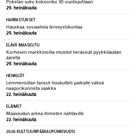
Pokelan suku kokoontui 30-vuotisjuhlaan
29. heinäkuuta
HARRASTUKSET
Hauskaa, sosiaalista terveysliikuntaa
29. heinäkuuta
ELÄVÄ MAASEUTU
Korhosen markkinoilla muistot heräsivät pyykkilaudan
äärellä
29. heinäkuuta
HENKILÖT
Lemmensillan tanssit houkutteli paikalle väkeä
naapurikunnista saakka
22. heinäkuuta
ELÄIMET
Maaseudun arkea ihmisten nähtäville
22. heinäkuuta
2026 KULTTUURIPÄÄKAUPUNKIVUOSI