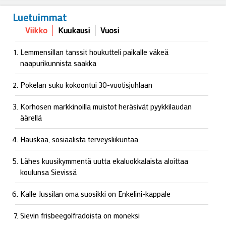
Luetuimmat
Viikko
Kuukausi
Vuosi
Lemmensillan tanssit houkutteli paikalle väkeä
naapurikunnista saakka
Pokelan suku kokoontui 30-vuotisjuhlaan
Korhosen markkinoilla muistot heräsivät pyykkilaudan
äärellä
Hauskaa, sosiaalista terveysliikuntaa
Lähes kuusikymmentä uutta ekaluokkalaista aloittaa
koulunsa Sievissä
Kalle Jussilan oma suosikki on Enkelini-kappale
Sievin frisbeegolfradoista on moneksi