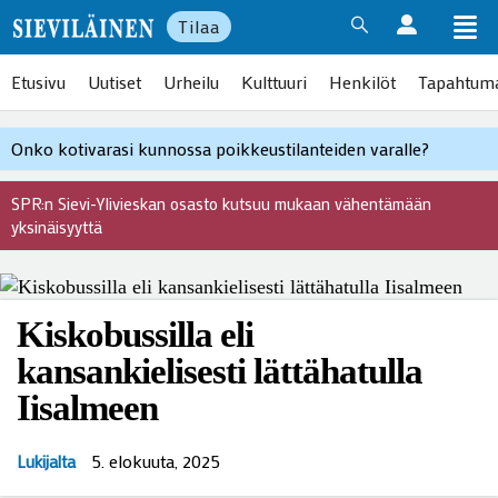
Tilaa
Etusivu
Uutiset
Urheilu
Kulttuuri
Henkilöt
Tapahtum
Onko kotivarasi kunnossa poikkeustilanteiden varalle?
SPR:n Sievi-Ylivieskan osasto kutsuu mukaan vähentämään
yksinäisyyttä
Kiskobussilla eli
kansankielisesti lättähatulla
Iisalmeen
5. elokuuta, 2025
Lukijalta