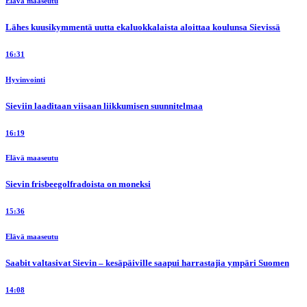
Elävä maaseutu
Lähes kuusikymmentä uutta ekaluokkalaista aloittaa koulunsa Sievissä
16:31
Hyvinvointi
Sieviin laaditaan viisaan liikkumisen suunnitelmaa
16:19
Elävä maaseutu
Sievin frisbeegolfradoista on moneksi
15:36
Elävä maaseutu
Saabit valtasivat Sievin – kesäpäiville saapui harrastajia ympäri Suomen
14:08