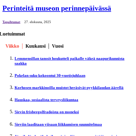
Perinteitä museon perinnepäivässä
Tapahtumat
27. elokuuta, 2025
Luetuimmat
Viikko
Kuukausi
Vuosi
Lemmensillan tanssit houkutteli paikalle väkeä naapurikunnista
saakka
Pokelan suku kokoontui 30-vuotisjuhlaan
Korhosen markkinoilla muistot heräsivät pyykkilaudan äärellä
Hauskaa, sosiaalista terveysliikuntaa
Sievin frisbeegolfradoista on moneksi
Sieviin laaditaan viisaan liikkumisen suunnitelmaa