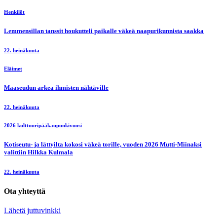
Henkilöt
Lemmensillan tanssit houkutteli paikalle väkeä naapurikunnista saakka
22. heinäkuuta
Eläimet
Maaseudun arkea ihmisten nähtäville
22. heinäkuuta
2026 kulttuuripääkaupunkivuosi
Kotiseutu- ja lättyilta kokosi väkeä torille, vuoden 2026 Mutti-Miinaksi
valittiin Hilkka Kulmala
22. heinäkuuta
Ota yhteyttä
Lähetä juttuvinkki