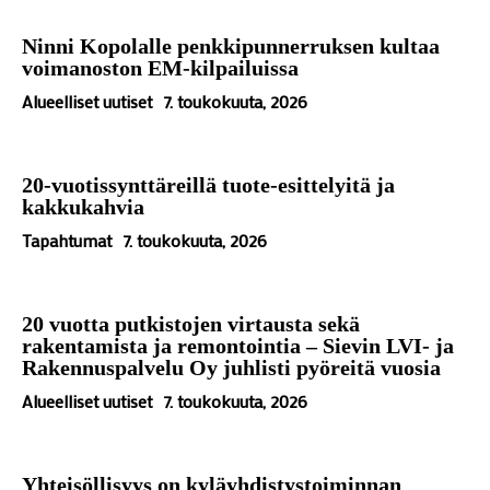
Ninni Kopolalle penkkipunnerruksen kultaa
voimanoston EM-kilpailuissa
Alueelliset uutiset
7. toukokuuta, 2026
20-vuotissynttäreillä tuote-esittelyitä ja
kakkukahvia
Tapahtumat
7. toukokuuta, 2026
20 vuotta putkistojen virtausta sekä
rakentamista ja remontointia – Sievin LVI- ja
Rakennuspalvelu Oy juhlisti pyöreitä vuosia
Alueelliset uutiset
7. toukokuuta, 2026
Yhteisöllisyys on kyläyhdistystoiminnan