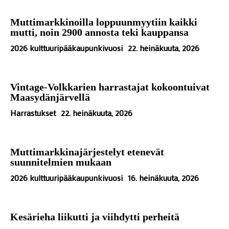
Muttimarkkinoilla loppuunmyytiin kaikki
mutti, noin 2900 annosta teki kauppansa
2026 kulttuuripääkaupunkivuosi
22. heinäkuuta, 2026
Vintage-Volkkarien harrastajat kokoontuivat
Maasydänjärvellä
Harrastukset
22. heinäkuuta, 2026
Muttimarkkinajärjestelyt etenevät
suunnitelmien mukaan
2026 kulttuuripääkaupunkivuosi
16. heinäkuuta, 2026
Kesärieha liikutti ja viihdytti perheitä