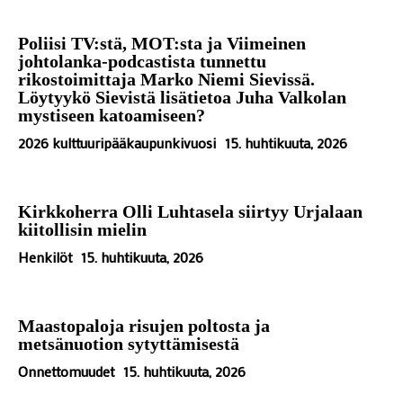
Poliisi TV:stä, MOT:sta ja Viimeinen
johtolanka-podcastista tunnettu
rikostoimittaja Marko Niemi Sievissä.
Löytyykö Sievistä lisätietoa Juha Valkolan
mystiseen katoamiseen?
2026 kulttuuripääkaupunkivuosi
15. huhtikuuta, 2026
Kirkkoherra Olli Luhtasela siirtyy Urjalaan
kiitollisin mielin
Henkilöt
15. huhtikuuta, 2026
Maastopaloja risujen poltosta ja
metsänuotion sytyttämisestä
Onnettomuudet
15. huhtikuuta, 2026