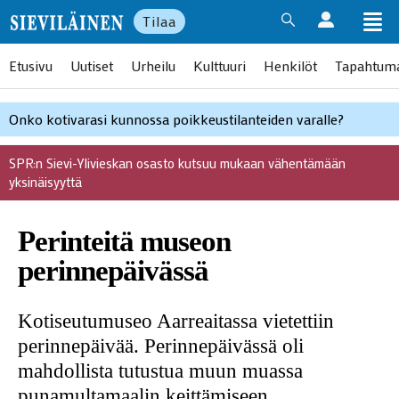
Tilaa
Etusivu
Uutiset
Urheilu
Kulttuuri
Henkilöt
Tapahtum
Onko kotivarasi kunnossa poikkeustilanteiden varalle?
SPR:n Sievi-Ylivieskan osasto kutsuu mukaan vähentämään
yksinäisyyttä
Perinteitä museon
perinnepäivässä
Kotiseutumuseo Aarreaitassa vietettiin
perinnepäivää. Perinnepäivässä oli
mahdollista tutustua muun muassa
punamultamaalin keittämiseen.