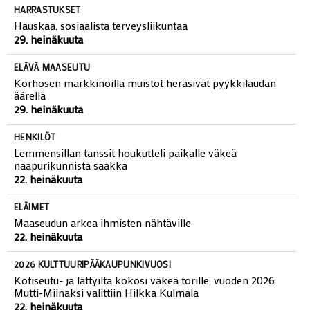
29. heinäkuuta
HARRASTUKSET
Hauskaa, sosiaalista terveysliikuntaa
29. heinäkuuta
ELÄVÄ MAASEUTU
Korhosen markkinoilla muistot heräsivät pyykkilaudan
äärellä
29. heinäkuuta
HENKILÖT
Lemmensillan tanssit houkutteli paikalle väkeä
naapurikunnista saakka
22. heinäkuuta
ELÄIMET
Maaseudun arkea ihmisten nähtäville
22. heinäkuuta
2026 KULTTUURIPÄÄKAUPUNKIVUOSI
Kotiseutu- ja lättyilta kokosi väkeä torille, vuoden 2026