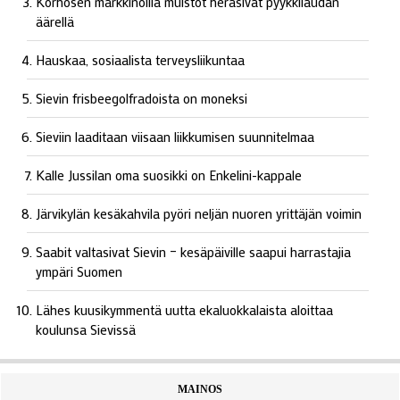
Korhosen markkinoilla muistot heräsivät pyykkilaudan
äärellä
Hauskaa, sosiaalista terveysliikuntaa
Sievin frisbeegolfradoista on moneksi
Sieviin laaditaan viisaan liikkumisen suunnitelmaa
Kalle Jussilan oma suosikki on Enkelini-kappale
Järvikylän kesäkahvila pyöri neljän nuoren yrittäjän voimin
Saabit valtasivat Sievin – kesäpäiville saapui harrastajia
ympäri Suomen
Lähes kuusikymmentä uutta ekaluokkalaista aloittaa
koulunsa Sievissä
MAINOS