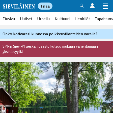
Tilaa
Etusivu
Uutiset
Urheilu
Kulttuuri
Henkilöt
Tapahtum
Onko kotivarasi kunnossa poikkeustilanteiden varalle?
SPR:n Sievi-Ylivieskan osasto kutsuu mukaan vähentämään
yksinäisyyttä