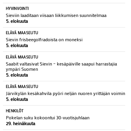
koulunsa Sievissä
5. elokuuta
HYVINVOINTI
Sieviin laaditaan viisaan liikkumisen suunnitelmaa
5. elokuuta
ELÄVÄ MAASEUTU
Sievin frisbeegolfradoista on moneksi
5. elokuuta
ELÄVÄ MAASEUTU
Saabit valtasivat Sievin – kesäpäiville saapui harrastajia
ympäri Suomen
5. elokuuta
ELÄVÄ MAASEUTU
Järvikylän kesäkahvila pyöri neljän nuoren yrittäjän voimin
5. elokuuta
HENKILÖT
Pokelan suku kokoontui 30-vuotisjuhlaan