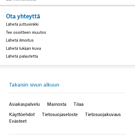
Mutti-Miinaksi valittiin Hilkka Kulmala
22. heinäkuuta
Ota yhteyttä
Lähetä juttuvinkki
Tee osoitteen muutos
Lähetä ilmoitus
Lähetä lukijan kuva
Lähetä palautetta
Takaisin sivun alkuun
Asiakaspalvelu
Mainosta
Tilaa
Käyttöehdot
Tietosuojaseloste
Tietosuojakuvaus
Evästeet