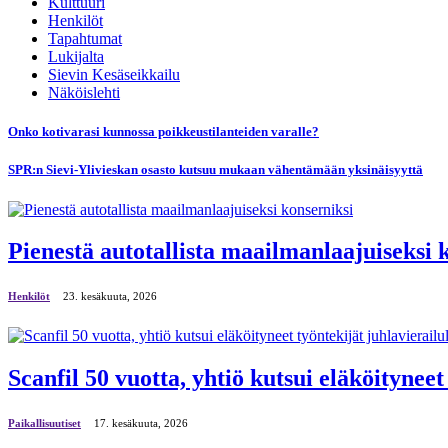
Kulttuuri
Henkilöt
Tapahtumat
Lukijalta
Sievin Kesäseikkailu
Näköislehti
Onko kotivarasi kunnossa poikkeustilanteiden varalle?
SPR:n Sievi-Ylivieskan osasto kutsuu mukaan vähentämään yksinäisyyttä
Pienestä autotallista maailmanlaajuiseksi 
Henkilöt
23. kesäkuuta, 2026
Scanfil 50 vuotta, yhtiö kutsui eläköityneet
Paikallisuutiset
17. kesäkuuta, 2026