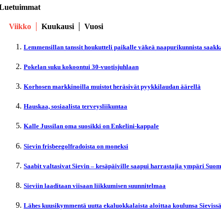
Luetuimmat
Viikko
Kuukausi
Vuosi
Lemmensillan tanssit houkutteli paikalle väkeä naapurikunnista saakk
Pokelan suku kokoontui 30-vuotisjuhlaan
Korhosen markkinoilla muistot heräsivät pyykkilaudan äärellä
Hauskaa, sosiaalista terveysliikuntaa
Kalle Jussilan oma suosikki on Enkelini-kappale
Sievin frisbeegolfradoista on moneksi
Saabit valtasivat Sievin – kesäpäiville saapui harrastajia ympäri Suo
Sieviin laaditaan viisaan liikkumisen suunnitelmaa
Lähes kuusikymmentä uutta ekaluokkalaista aloittaa koulunsa Sieviss