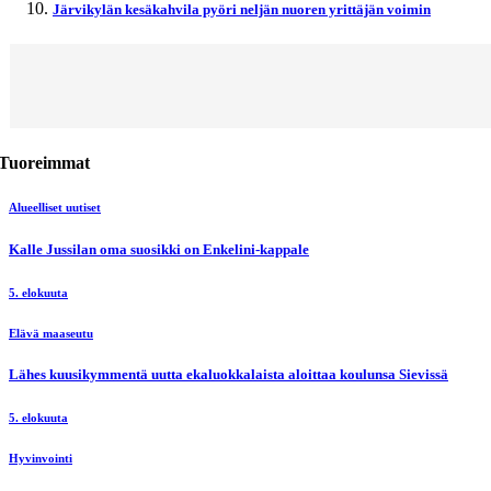
Järvikylän kesäkahvila pyöri neljän nuoren yrittäjän voimin