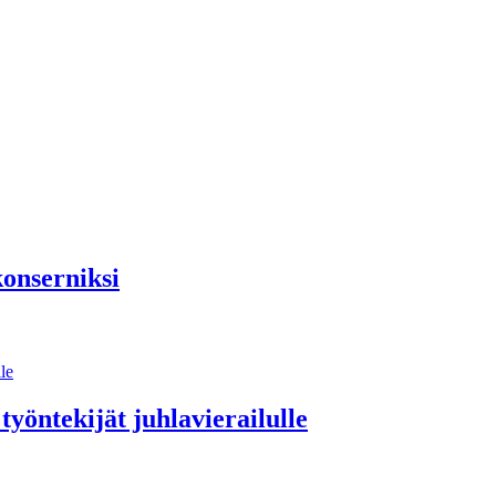
konserniksi
 työntekijät juhlavierailulle