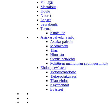
Yrittäjät
Maatalous
Koulu
Nuoret
Lapset
Seurakunta
Teemat
Kuntaliite
Asiakaspalvelu ja info
Asiakaspalvelu
Mediakortti
Tilaa
Hinnasto
Sieviläinen-lehti
Poliittisen mainonnan avoimuusilmoit
Ehdot ja evästeet
Tietosuojaseloste
Tietosuojakuvaus
Tilausehdot
Käyttöehdot
Evästeet