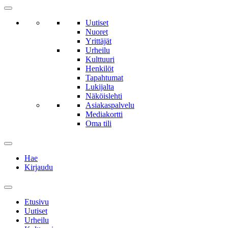
Uutiset
Nuoret
Yrittäjät
Urheilu
Kulttuuri
Henkilöt
Tapahtumat
Lukijalta
Näköislehti
Asiakaspalvelu
Mediakortti
Oma tili
Hae
Kirjaudu
Etusivu
Uutiset
Urheilu