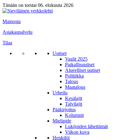
Tänään on torstai 06. elokuuta 2026
Mainosta
Asiakaspalvelu
Tilaa
Uutiset
Vaalit 2025
Paikallisuutiset
Alueelliset uutiset
Politiikka
Talous
Maatalous
Urheilu
Kesälajit
Talvilajit
Pääkirjoitus
Kolumnit
Mielipide
Lukijoiden lähettämät
Viikon kuva
Henkilöt