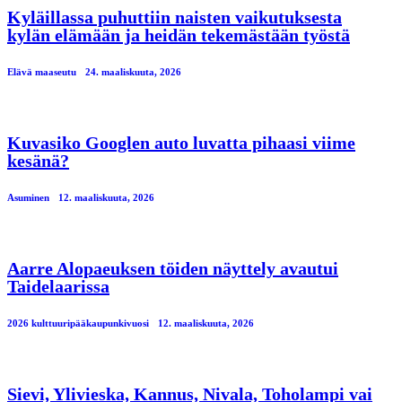
Kyläillassa puhuttiin naisten vaikutuksesta
kylän elämään ja heidän tekemästään työstä
Elävä maaseutu
24. maaliskuuta, 2026
Kuvasiko Googlen auto luvatta pihaasi viime
kesänä?
Asuminen
12. maaliskuuta, 2026
Aarre Alopaeuksen töiden näyttely avautui
Taidelaarissa
2026 kulttuuripääkaupunkivuosi
12. maaliskuuta, 2026
Sievi, Ylivieska, Kannus, Nivala, Toholampi vai