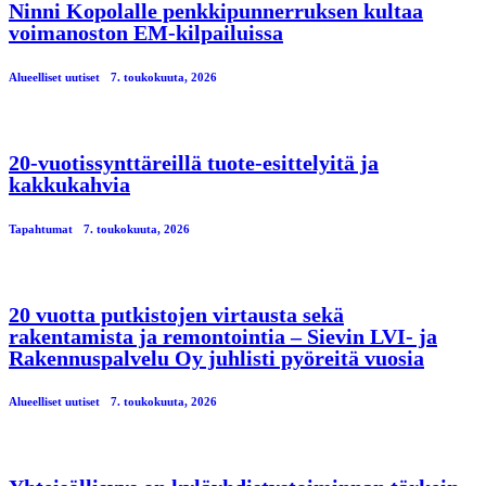
Ninni Kopolalle penkkipunnerruksen kultaa
voimanoston EM-kilpailuissa
Alueelliset uutiset
7. toukokuuta, 2026
20-vuotissynttäreillä tuote-esittelyitä ja
kakkukahvia
Tapahtumat
7. toukokuuta, 2026
20 vuotta putkistojen virtausta sekä
rakentamista ja remontointia – Sievin LVI- ja
Rakennuspalvelu Oy juhlisti pyöreitä vuosia
Alueelliset uutiset
7. toukokuuta, 2026