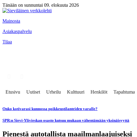
Tänään on sunnuntai 09. elokuuta 2026
Mainosta
Asiakaspalvelu
Tilaa
Etusivu
Uutiset
Urheilu
Kulttuuri
Henkilöt
Tapahtumat
Onko kotivarasi kunnossa poikkeustilanteiden varalle?
SPR:n Sievi-Ylivieskan osasto kutsuu mukaan vähentämään yksinäisyyttä
Pienestä autotallista maailmanlaajuiseksi