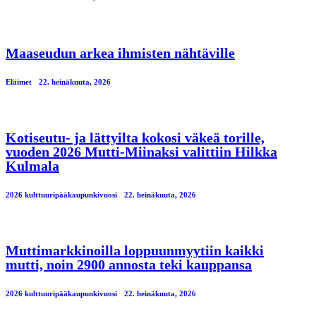
Maaseudun arkea ihmisten nähtäville
Eläimet
22. heinäkuuta, 2026
Kotiseutu- ja lättyilta kokosi väkeä torille,
vuoden 2026 Mutti-Miinaksi valittiin Hilkka
Kulmala
2026 kulttuuripääkaupunkivuosi
22. heinäkuuta, 2026
Muttimarkkinoilla loppuunmyytiin kaikki
mutti, noin 2900 annosta teki kauppansa
2026 kulttuuripääkaupunkivuosi
22. heinäkuuta, 2026