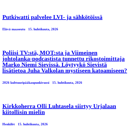
Putkiwatti palvelee LVI- ja sähkötöissä
Elävä maaseutu
15. huhtikuuta, 2026
Poliisi TV:stä, MOT:sta ja Viimeinen
johtolanka-podcastista tunnettu rikostoimittaja
Marko Niemi Sievissä. Löytyykö Sievistä
lisätietoa Juha Valkolan mystiseen katoamiseen?
2026 kulttuuripääkaupunkivuosi
15. huhtikuuta, 2026
Kirkkoherra Olli Luhtasela siirtyy Urjalaan
kiitollisin mielin
Henkilöt
15. huhtikuuta, 2026