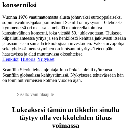
konserniksi
Vuonna 1976 vaatimattomasta alusta johtavaksi eurooppalaiseksi
sopimusvalmistajaksi ponnistanut Scanfil on nykyisin 16 tehdasta
kymmenessä eri maassa ja neljällä mantereella toimiva
kansainvälinen konserni, joka viettää 50. juhlavuottaan. Tiukassa
kilpailutilanteessa yritys ja sen henkilöstö kehittää jatkuvasti itseään
ja osaamistaan samalla teknologiaan investoiden. Vakaa arvopohja
sekä yhdessä menestyminen on luotsannut yritystä eteenpäin
haastavissa ja alati muuttuvissa olosuhteissa.
Henkilöt
,
Historia
,
Yritykset
Scanfilin Sievin tehtaanjohtaja Juha Pokela aloitti työuransa
Scanfilin globaalissa kehitystiimissä. Nykyisessä tehtävässään hän
on toiminut viimeisen kolmen vuoden ajan.
Sisältö vain tilaajille
Lukeaksesi tämän artikkelin sinulla
täytyy olla verkkolehden tilaus
voimassa