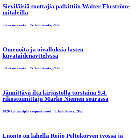
Sieviläisiä tuottajia palkittiin Walter Ehrström-
mitaleilla
Elävä maaseutu
15. huhtikuuta, 2026
Omenoita ja oivalluksia lasten
kuvataidenäyttelyssä
Elävä maaseutu
15. huhtikuuta, 2026
Jännittävä ilta kirjastolla torstaina 9.4.
rikostoimittaja Marko Niemen seurassa
2026 kulttuuripääkaupunkivuosi
1. huhtikuuta, 2026
Luonto on lähellä Reijo Peltokorven työssä ja