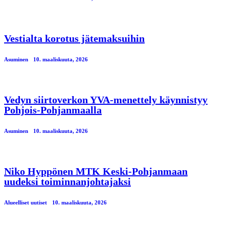
Vestialta korotus jätemaksuihin
Asuminen
10. maaliskuuta, 2026
Vedyn siirtoverkon YVA-menettely käynnistyy
Pohjois-Pohjanmaalla
Asuminen
10. maaliskuuta, 2026
Niko Hyppönen MTK Keski-Pohjanmaan
uudeksi toiminnanjohtajaksi
Alueelliset uutiset
10. maaliskuuta, 2026