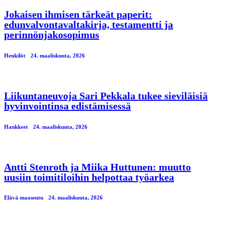
Jokaisen ihmisen tärkeät paperit:
edunvalvontavaltakirja, testamentti ja
perinnönjakosopimus
Henkilöt
24. maaliskuuta, 2026
Liikuntaneuvoja Sari Pekkala tukee sieviläisiä
hyvinvointinsa edistämisessä
Hankkeet
24. maaliskuuta, 2026
Antti Stenroth ja Miika Huttunen: muutto
uusiin toimitiloihin helpottaa työarkea
Elävä maaseutu
24. maaliskuuta, 2026