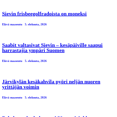
Sievin frisbeegolfradoista on moneksi
Elävä maaseutu
5. elokuuta, 2026
Saabit valtasivat Sievin – kesäpäiville saapui
harrastajia ympäri Suomen
Elävä maaseutu
5. elokuuta, 2026
Järvikylän kesäkahvila pyöri neljän nuoren
yrittäjän voimin
Elävä maaseutu
5. elokuuta, 2026