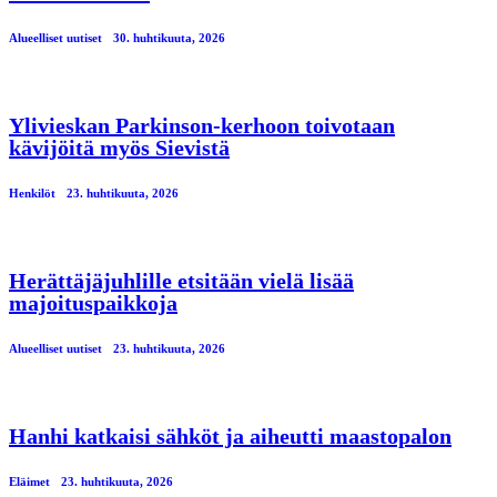
Alueelliset uutiset
30. huhtikuuta, 2026
Ylivieskan Parkinson-kerhoon toivotaan
kävijöitä myös Sievistä
Henkilöt
23. huhtikuuta, 2026
Herättäjäjuhlille etsitään vielä lisää
majoituspaikkoja
Alueelliset uutiset
23. huhtikuuta, 2026
Hanhi katkaisi sähköt ja aiheutti maastopalon
Eläimet
23. huhtikuuta, 2026