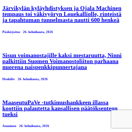
Järvikylän kyläyhdistyksen ja Ojala Machinen
tempaus toi väkivyöryn Louekalliolle, rinteistä
ja tapahtuman tunnelmasta nautti 600 henkeä
Pääkirjoitus
26. helmikuuta, 2026
Sisun voimanostajille kaksi mestaruutta, Ninni
palkittiin Suomen Voimanostoliiton parhaana
nuorena naispenkkipunnertajana
Henkilöt
26. helmikuuta, 2026
MaaseutuPaVe -tutkimushankkeen illassa
koottiin palautetta kansallisen päätöksenteon
tueksi
Asuminen
26. helmikuuta, 2026