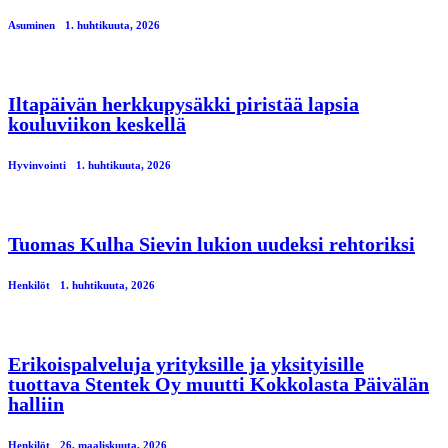
Asuminen
1. huhtikuuta, 2026
Iltapäivän herkkupysäkki piristää lapsia
kouluviikon keskellä
Hyvinvointi
1. huhtikuuta, 2026
Tuomas Kulha Sievin lukion uudeksi rehtoriksi
Henkilöt
1. huhtikuuta, 2026
Erikoispalveluja yrityksille ja yksityisille
tuottava Stentek Oy muutti Kokkolasta Päivälän
halliin
Henkilöt
26. maaliskuuta, 2026