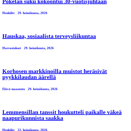
Pokelan suku kokoontui 30-vuotisjuhlaan
Henkilöt
29. heinäkuuta, 2026
Hauskaa, sosiaalista terveysliikuntaa
Harrastukset
29. heinäkuuta, 2026
Korhosen markkinoilla muistot heräsivät
pyykkilaudan äärellä
Elävä maaseutu
29. heinäkuuta, 2026
Lemmensillan tanssit houkutteli paikalle väkeä
naapurikunnista saakka
Henkilöt
22. heinäkuuta, 2026