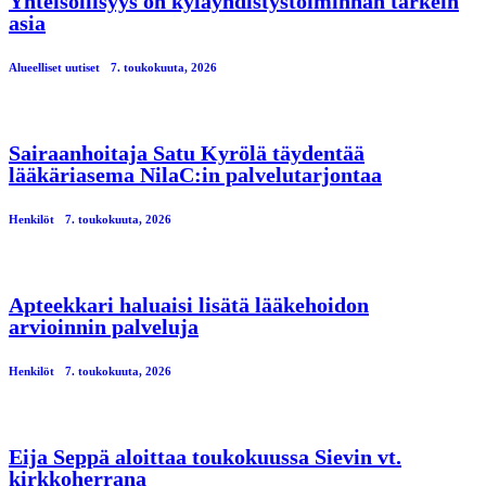
Yhteisöllisyys on kyläyhdistystoiminnan tärkein
asia
Alueelliset uutiset
7. toukokuuta, 2026
Sairaanhoitaja Satu Kyrölä täydentää
lääkäriasema NilaC:in palvelutarjontaa
Henkilöt
7. toukokuuta, 2026
Apteekkari haluaisi lisätä lääkehoidon
arvioinnin palveluja
Henkilöt
7. toukokuuta, 2026
Eija Seppä aloittaa toukokuussa Sievin vt.
kirkkoherrana