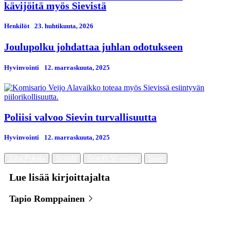
kävijöitä myös Sievistä
Henkilöt
23. huhtikuuta, 2026
Joulupolku johdattaa juhlan odotukseen
Hyvinvointi
12. marraskuuta, 2025
Poliisi valvoo Sievin turvallisuutta
Hyvinvointi
12. marraskuuta, 2025
Juha Pokela
Scanfil
Scanfil 50 vuotta
Sievi
Lue lisää kirjoittajalta
Tapio Romppainen