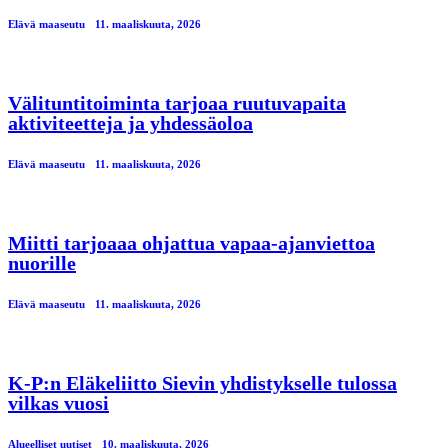
Elävä maaseutu
11. maaliskuuta, 2026
Välituntitoiminta tarjoaa ruutuvapaita
aktiviteetteja ja yhdessäoloa
Elävä maaseutu
11. maaliskuuta, 2026
Miitti tarjoaaa ohjattua vapaa-ajanviettoa
nuorille
Elävä maaseutu
11. maaliskuuta, 2026
K-P:n Eläkeliitto Sievin yhdistykselle tulossa
vilkas vuosi
Alueelliset uutiset
10. maaliskuuta, 2026