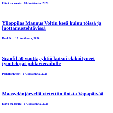
Elävä maaseutu
18. kesäkuuta, 2026
Ylioppilas Maunus Voltin kesä kuluu töissä ja
luottamustehtävissä
Henkilöt
18. kesäkuuta, 2026
Scanfil 50 vuotta, yhtiö kutsui eläköityneet
työntekijät juhlavierailulle
Paikallisuutiset
17. kesäkuuta, 2026
Maasydänjärvellä vietettiin iloista Vapapäivää
Elävä maaseutu
17. kesäkuuta, 2026