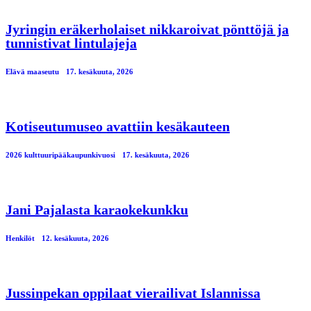
Jyringin eräkerholaiset nikkaroivat pönttöjä ja
tunnistivat lintulajeja
Elävä maaseutu
17. kesäkuuta, 2026
Kotiseutumuseo avattiin kesäkauteen
2026 kulttuuripääkaupunkivuosi
17. kesäkuuta, 2026
Jani Pajalasta karaokekunkku
Henkilöt
12. kesäkuuta, 2026
Jussinpekan oppilaat vierailivat Islannissa