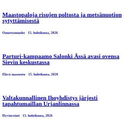
Maastopaloja risujen poltosta ja metsänuotion
sytyttämisestä
Onnettomuudet
15. huhtikuuta, 2026
Parturi-kampaamo Salonki Ässä avasi ovensa
Sievin keskustassa
Elävä maaseutu
15. huhtikuuta, 2026
Valtakunnallinen Ihoyhdistys järjesti
tapahtumaillan Urjanlinnassa
Hyvinvointi
15. huhtikuuta, 2026