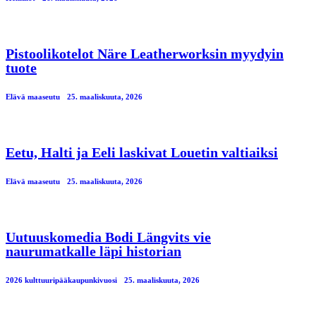
Pistoolikotelot Näre Leatherworksin myydyin
tuote
Elävä maaseutu
25. maaliskuuta, 2026
Eetu, Halti ja Eeli laskivat Louetin valtiaiksi
Elävä maaseutu
25. maaliskuuta, 2026
Uutuuskomedia Bodi Längvits vie
naurumatkalle läpi historian
2026 kulttuuripääkaupunkivuosi
25. maaliskuuta, 2026