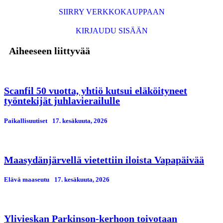
SIIRRY VERKKOKAUPPAAN
KIRJAUDU SISÄÄN
Aiheeseen liittyvää
Scanfil 50 vuotta, yhtiö kutsui eläköityneet
työntekijät juhlavierailulle
Paikallisuutiset
17. kesäkuuta, 2026
Maasydänjärvellä vietettiin iloista Vapapäivää
Elävä maaseutu
17. kesäkuuta, 2026
Ylivieskan Parkinson-kerhoon toivotaan