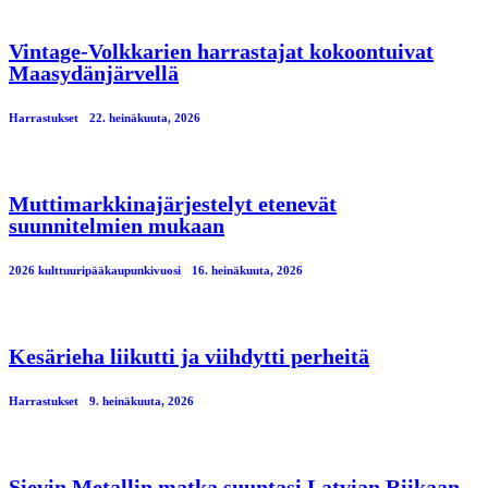
Vintage-Volkkarien harrastajat kokoontuivat
Maasydänjärvellä
Harrastukset
22. heinäkuuta, 2026
Muttimarkkinajärjestelyt etenevät
suunnitelmien mukaan
2026 kulttuuripääkaupunkivuosi
16. heinäkuuta, 2026
Kesärieha liikutti ja viihdytti perheitä
Harrastukset
9. heinäkuuta, 2026
Sievin Metallin matka suuntasi Latvian Riikaan