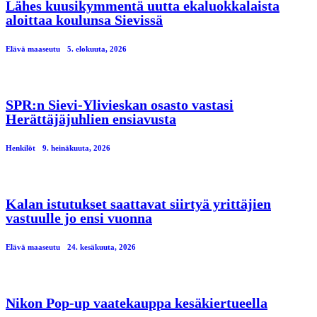
Lähes kuusikymmentä uutta ekaluokkalaista
aloittaa koulunsa Sievissä
Elävä maaseutu
5. elokuuta, 2026
SPR:n Sievi-Ylivieskan osasto vastasi
Herättäjäjuhlien ensiavusta
Henkilöt
9. heinäkuuta, 2026
Kalan istutukset saattavat siirtyä yrittäjien
vastuulle jo ensi vuonna
Elävä maaseutu
24. kesäkuuta, 2026
Nikon Pop-up vaatekauppa kesäkiertueella