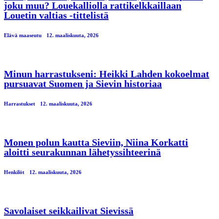
joku muu? Louekalliolla rattikelkkaillaan
Louetin valtias -tittelistä
Elävä maaseutu
12. maaliskuuta, 2026
Minun harrastukseni: Heikki Lahden kokoelmat
pursuavat Suomen ja Sievin historiaa
Harrastukset
12. maaliskuuta, 2026
Monen polun kautta Sieviin, Niina Korkatti
aloitti seurakunnan lähetyssihteerinä
Henkilöt
12. maaliskuuta, 2026
Savolaiset seikkailivat Sievissä