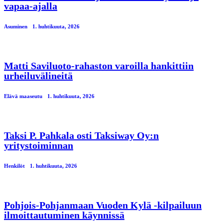
vapaa-ajalla
Asuminen
1. huhtikuuta, 2026
Matti Saviluoto-rahaston varoilla hankittiin
urheiluvälineitä
Elävä maaseutu
1. huhtikuuta, 2026
Taksi P. Pahkala osti Taksiway Oy:n
yritystoiminnan
Henkilöt
1. huhtikuuta, 2026
Pohjois-Pohjanmaan Vuoden Kylä -kilpailuun
ilmoittautuminen käynnissä