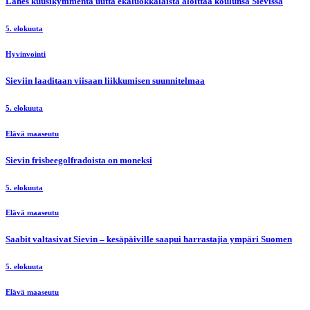
Lähes kuusikymmentä uutta ekaluokkalaista aloittaa koulunsa Sievissä
5. elokuuta
Hyvinvointi
Sieviin laaditaan viisaan liikkumisen suunnitelmaa
5. elokuuta
Elävä maaseutu
Sievin frisbeegolfradoista on moneksi
5. elokuuta
Elävä maaseutu
Saabit valtasivat Sievin – kesäpäiville saapui harrastajia ympäri Suomen
5. elokuuta
Elävä maaseutu