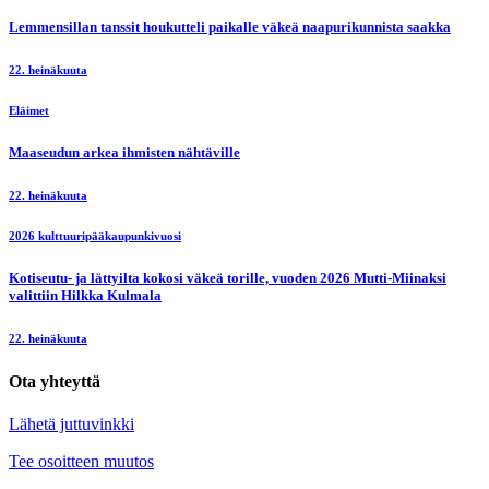
Lemmensillan tanssit houkutteli paikalle väkeä naapurikunnista saakka
22. heinäkuuta
Eläimet
Maaseudun arkea ihmisten nähtäville
22. heinäkuuta
2026 kulttuuripääkaupunkivuosi
Kotiseutu- ja lättyilta kokosi väkeä torille, vuoden 2026 Mutti-Miinaksi
valittiin Hilkka Kulmala
22. heinäkuuta
Ota yhteyttä
Lähetä juttuvinkki
Tee osoitteen muutos