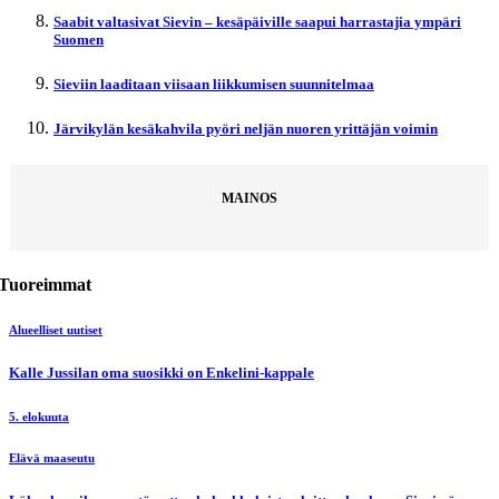
Saabit valtasivat Sievin – kesäpäiville saapui harrastajia ympäri
Suomen
Sieviin laaditaan viisaan liikkumisen suunnitelmaa
Järvikylän kesäkahvila pyöri neljän nuoren yrittäjän voimin
MAINOS
Tuoreimmat
Alueelliset uutiset
Kalle Jussilan oma suosikki on Enkelini-kappale
5. elokuuta
Elävä maaseutu