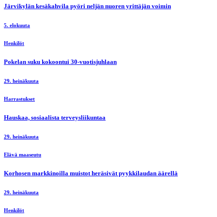
Järvikylän kesäkahvila pyöri neljän nuoren yrittäjän voimin
5. elokuuta
Henkilöt
Pokelan suku kokoontui 30-vuotisjuhlaan
29. heinäkuuta
Harrastukset
Hauskaa, sosiaalista terveysliikuntaa
29. heinäkuuta
Elävä maaseutu
Korhosen markkinoilla muistot heräsivät pyykkilaudan äärellä
29. heinäkuuta
Henkilöt