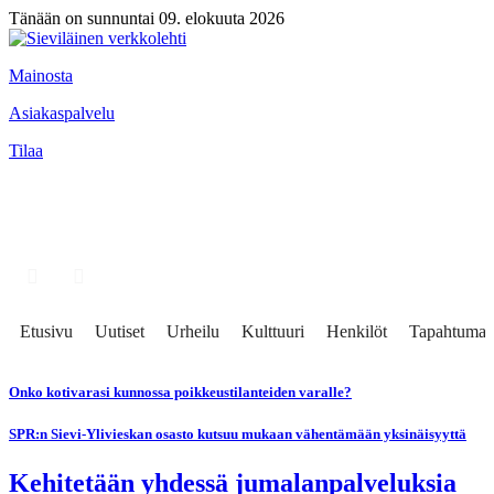
Tänään on sunnuntai 09. elokuuta 2026
Mainosta
Asiakaspalvelu
Tilaa
Etusivu
Uutiset
Urheilu
Kulttuuri
Henkilöt
Tapahtumat
Onko kotivarasi kunnossa poikkeustilanteiden varalle?
SPR:n Sievi-Ylivieskan osasto kutsuu mukaan vähentämään yksinäisyyttä
Kehitetään yhdessä jumalanpalveluksia