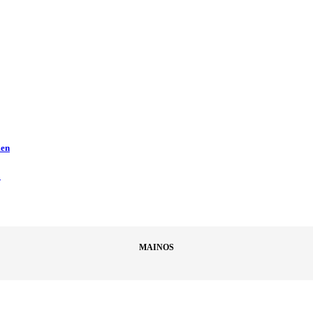
men
ä
MAINOS