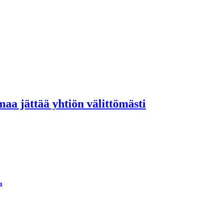
maa jättää yhtiön välittömästi
a