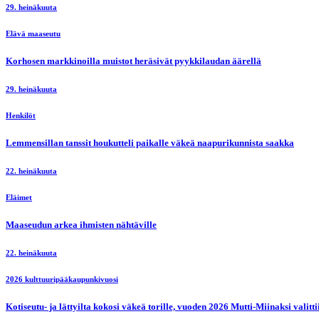
29. heinäkuuta
Elävä maaseutu
Korhosen markkinoilla muistot heräsivät pyykkilaudan äärellä
29. heinäkuuta
Henkilöt
Lemmensillan tanssit houkutteli paikalle väkeä naapurikunnista saakka
22. heinäkuuta
Eläimet
Maaseudun arkea ihmisten nähtäville
22. heinäkuuta
2026 kulttuuripääkaupunkivuosi
Kotiseutu- ja lättyilta kokosi väkeä torille, vuoden 2026 Mutti-Miinaksi valit