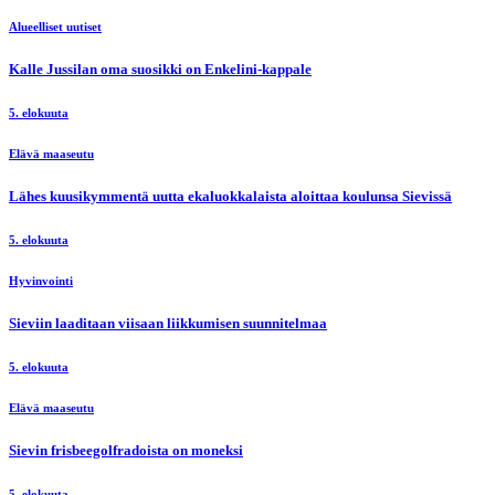
Alueelliset uutiset
Kalle Jussilan oma suosikki on Enkelini-kappale
5. elokuuta
Elävä maaseutu
Lähes kuusikymmentä uutta ekaluokkalaista aloittaa koulunsa Sievissä
5. elokuuta
Hyvinvointi
Sieviin laaditaan viisaan liikkumisen suunnitelmaa
5. elokuuta
Elävä maaseutu
Sievin frisbeegolfradoista on moneksi
5. elokuuta