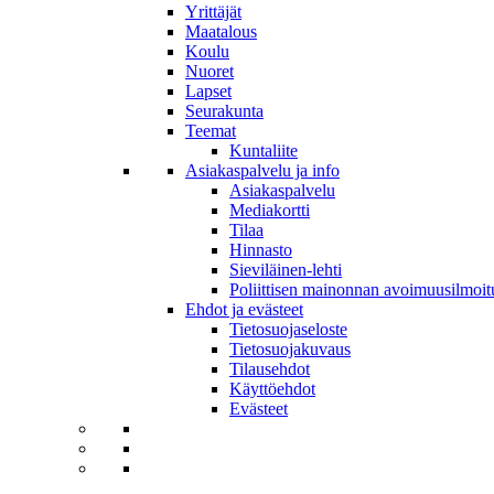
Yrittäjät
Maatalous
Koulu
Nuoret
Lapset
Seurakunta
Teemat
Kuntaliite
Asiakaspalvelu ja info
Asiakaspalvelu
Mediakortti
Tilaa
Hinnasto
Sieviläinen-lehti
Poliittisen mainonnan avoimuusilmoit
Ehdot ja evästeet
Tietosuojaseloste
Tietosuojakuvaus
Tilausehdot
Käyttöehdot
Evästeet