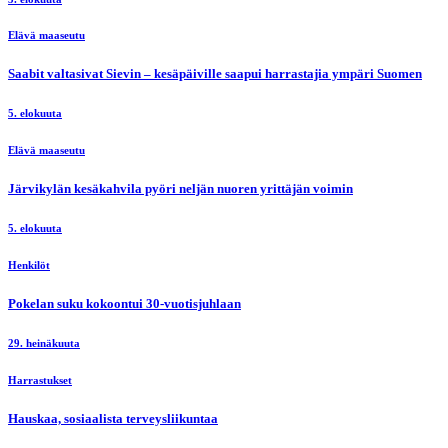
Elävä maaseutu
Saabit valtasivat Sievin – kesäpäiville saapui harrastajia ympäri Suomen
5. elokuuta
Elävä maaseutu
Järvikylän kesäkahvila pyöri neljän nuoren yrittäjän voimin
5. elokuuta
Henkilöt
Pokelan suku kokoontui 30-vuotisjuhlaan
29. heinäkuuta
Harrastukset
Hauskaa, sosiaalista terveysliikuntaa