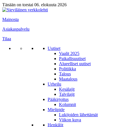
Tänään on torstai 06. elokuuta 2026
Mainosta
Asiakaspalvelu
Tilaa
Uutiset
Vaalit 2025
Paikallisuutiset
Alueelliset uutiset
Politiikka
Talous
Maatalous
Urheilu
Kesälajit
Talvilajit
Pääkirjoitus
Kolumnit
Mielipide
Lukijoiden lähettämät
Viikon kuva
Henkilöt