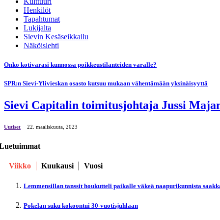
Kulttuuri
Henkilöt
Tapahtumat
Lukijalta
Sievin Kesäseikkailu
Näköislehti
Onko kotivarasi kunnossa poikkeustilanteiden varalle?
SPR:n Sievi-Ylivieskan osasto kutsuu mukaan vähentämään yksinäisyyttä
Sievi Capitalin toimitusjohtaja Jussi Maja
Uutiset
22. maaliskuuta, 2023
Luetuimmat
Viikko
Kuukausi
Vuosi
Lemmensillan tanssit houkutteli paikalle väkeä naapurikunnista saakk
Pokelan suku kokoontui 30-vuotisjuhlaan