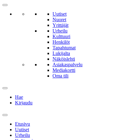
Uutiset
Nuoret
Yrittäjät
Urheilu
Kulttuuri
Henkilöt
Tapahtumat
Lukijalta
Näköislehti
Asiakaspalvelu
Mediakortti
Oma tili
Hae
Kirjaudu
Etusivu
Uutiset
Urheilu