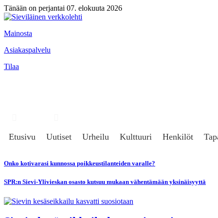
Tänään on perjantai 07. elokuuta 2026
Mainosta
Asiakaspalvelu
Tilaa
Hae
Kirjaudu
Etusivu
Uutiset
Urheilu
Kulttuuri
Henkilöt
Tap
Onko kotivarasi kunnossa poikkeustilanteiden varalle?
SPR:n Sievi-Ylivieskan osasto kutsuu mukaan vähentämään yksinäisyyttä