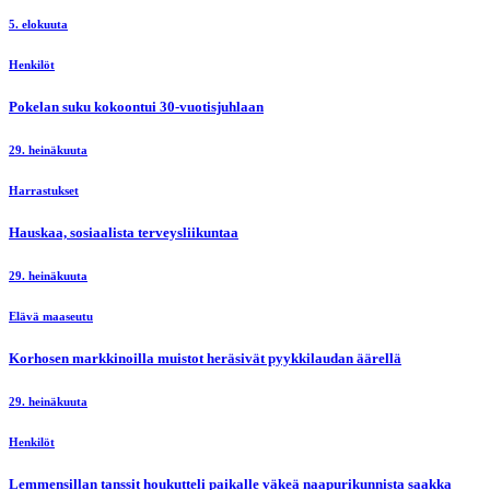
5. elokuuta
Henkilöt
Pokelan suku kokoontui 30-vuotisjuhlaan
29. heinäkuuta
Harrastukset
Hauskaa, sosiaalista terveysliikuntaa
29. heinäkuuta
Elävä maaseutu
Korhosen markkinoilla muistot heräsivät pyykkilaudan äärellä
29. heinäkuuta
Henkilöt
Lemmensillan tanssit houkutteli paikalle väkeä naapurikunnista saakka