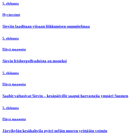
5. elokuuta
Hyvinvointi
Sieviin laaditaan viisaan liikkumisen suunnitelmaa
5. elokuuta
Elävä maaseutu
Sievin frisbeegolfradoista on moneksi
5. elokuuta
Elävä maaseutu
Saabit valtasivat Sievin – kesäpäiville saapui harrastajia ympäri Suomen
5. elokuuta
Elävä maaseutu
Järvikylän kesäkahvila pyöri neljän nuoren yrittäjän voimin