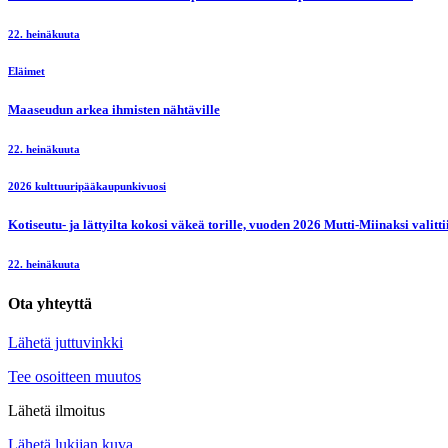
22. heinäkuuta
Eläimet
Maaseudun arkea ihmisten nähtäville
22. heinäkuuta
2026 kulttuuripääkaupunkivuosi
Kotiseutu- ja lättyilta kokosi väkeä torille, vuoden 2026 Mutti-Miinaksi valit
22. heinäkuuta
Ota yhteyttä
Lähetä juttuvinkki
Tee osoitteen muutos
Lähetä ilmoitus
Lähetä lukijan kuva