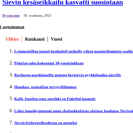
Sievin kesäseikkailu kasvatti suosiotaan
Hyvinvointi
18. syyskuuta, 2025
Luetuimmat
Viikko
Kuukausi
Vuosi
Lemmensillan tanssit houkutteli paikalle väkeä naapurikunnista saakk
Pokelan suku kokoontui 30-vuotisjuhlaan
Korhosen markkinoilla muistot heräsivät pyykkilaudan äärellä
Hauskaa, sosiaalista terveysliikuntaa
Kalle Jussilan oma suosikki on Enkelini-kappale
Lähes kuusikymmentä uutta ekaluokkalaista aloittaa koulunsa Sieviss
Sievin frisbeegolfradoista on moneksi