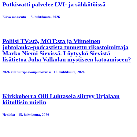
Putkiwatti palvelee LVI- ja sähkötöissä
Elävä maaseutu
15. huhtikuuta, 2026
Poliisi TV:stä, MOT:sta ja Viimeinen
johtolanka-podcastista tunnettu rikostoimittaja
Marko Niemi Sievissä. Löytyykö Sievistä
lisätietoa Juha Valkolan mystiseen katoamiseen?
2026 kulttuuripääkaupunkivuosi
15. huhtikuuta, 2026
Kirkkoherra Olli Luhtasela siirtyy Urjalaan
kiitollisin mielin
Henkilöt
15. huhtikuuta, 2026