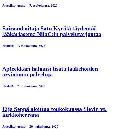
Alueelliset uutiset
7. toukokuuta, 2026
Sairaanhoitaja Satu Kyrölä täydentää
lääkäriasema NilaC:in palvelutarjontaa
Henkilöt
7. toukokuuta, 2026
Apteekkari haluaisi lisätä lääkehoidon
arvioinnin palveluja
Henkilöt
7. toukokuuta, 2026
Eija Seppä aloittaa toukokuussa Sievin vt.
kirkkoherrana
Alueelliset uutiset
30. huhtikuuta, 2026