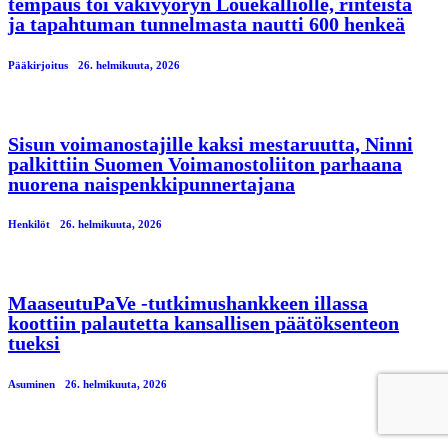
tempaus toi väkivyöryn Louekalliolle, rinteistä
ja tapahtuman tunnelmasta nautti 600 henkeä
Pääkirjoitus
26. helmikuuta, 2026
Sisun voimanostajille kaksi mestaruutta, Ninni
palkittiin Suomen Voimanostoliiton parhaana
nuorena naispenkkipunnertajana
Henkilöt
26. helmikuuta, 2026
MaaseutuPaVe -tutkimushankkeen illassa
koottiin palautetta kansallisen päätöksenteon
tueksi
Asuminen
26. helmikuuta, 2026