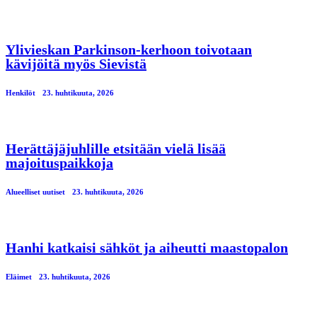
Ylivieskan Parkinson-kerhoon toivotaan
kävijöitä myös Sievistä
Henkilöt
23. huhtikuuta, 2026
Herättäjäjuhlille etsitään vielä lisää
majoituspaikkoja
Alueelliset uutiset
23. huhtikuuta, 2026
Hanhi katkaisi sähköt ja aiheutti maastopalon
Eläimet
23. huhtikuuta, 2026