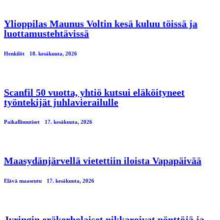
Ylioppilas Maunus Voltin kesä kuluu töissä ja
luottamustehtävissä
Henkilöt
18. kesäkuuta, 2026
Scanfil 50 vuotta, yhtiö kutsui eläköityneet
työntekijät juhlavierailulle
Paikallisuutiset
17. kesäkuuta, 2026
Maasydänjärvellä vietettiin iloista Vapapäivää
Elävä maaseutu
17. kesäkuuta, 2026
Jyringin eräkerholaiset nikkaroivat pönttöjä ja