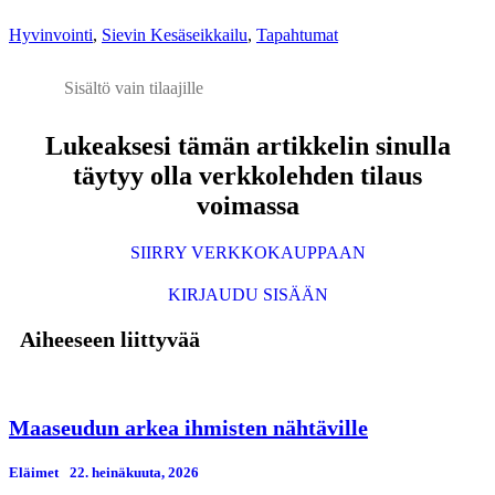
Hyvinvointi
,
Sievin Kesäseikkailu
,
Tapahtumat
Sisältö vain tilaajille
Lukeaksesi tämän artikkelin sinulla
täytyy olla verkkolehden tilaus
voimassa
SIIRRY VERKKOKAUPPAAN
KIRJAUDU SISÄÄN
Aiheeseen liittyvää
Maaseudun arkea ihmisten nähtäville
Eläimet
22. heinäkuuta, 2026