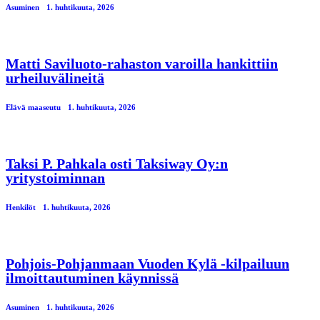
Asuminen
1. huhtikuuta, 2026
Matti Saviluoto-rahaston varoilla hankittiin
urheiluvälineitä
Elävä maaseutu
1. huhtikuuta, 2026
Taksi P. Pahkala osti Taksiway Oy:n
yritystoiminnan
Henkilöt
1. huhtikuuta, 2026
Pohjois-Pohjanmaan Vuoden Kylä -kilpailuun
ilmoittautuminen käynnissä
Asuminen
1. huhtikuuta, 2026