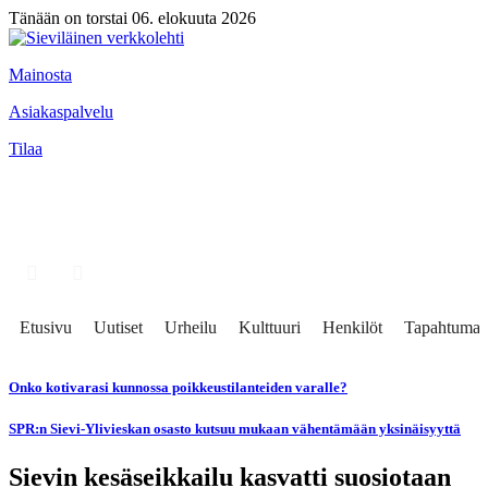
Tänään on torstai 06. elokuuta 2026
Mainosta
Asiakaspalvelu
Tilaa
Etusivu
Uutiset
Urheilu
Kulttuuri
Henkilöt
Tapahtumat
Onko kotivarasi kunnossa poikkeustilanteiden varalle?
SPR:n Sievi-Ylivieskan osasto kutsuu mukaan vähentämään yksinäisyyttä
Sievin kesäseikkailu kasvatti suosiotaan