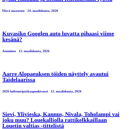
Elävä maaseutu
24. maaliskuuta, 2026
Kuvasiko Googlen auto luvatta pihaasi viime
kesänä?
Asuminen
12. maaliskuuta, 2026
Aarre Alopaeuksen töiden näyttely avautui
Taidelaarissa
2026 kulttuuripääkaupunkivuosi
12. maaliskuuta, 2026
Sievi, Ylivieska, Kannus, Nivala, Toholampi vai
joku muu? Louekalliolla rattikelkkaillaan
Louetin valtias -tittelistä