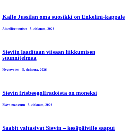
Kalle Jussilan oma suosikki on Enkelini-kappale
Alueelliset uutiset
5. elokuuta, 2026
Sieviin laaditaan viisaan liikkumisen
suunnitelmaa
Hyvinvointi
5. elokuuta, 2026
Sievin frisbeegolfradoista on moneksi
Elävä maaseutu
5. elokuuta, 2026
Saabit valtasivat Sievin – kesäpäiville saapui