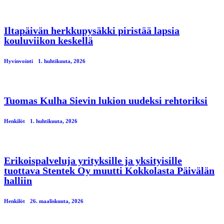
Iltapäivän herkkupysäkki piristää lapsia
kouluviikon keskellä
Hyvinvointi
1. huhtikuuta, 2026
Tuomas Kulha Sievin lukion uudeksi rehtoriksi
Henkilöt
1. huhtikuuta, 2026
Erikoispalveluja yrityksille ja yksityisille
tuottava Stentek Oy muutti Kokkolasta Päivälän
halliin
Henkilöt
26. maaliskuuta, 2026