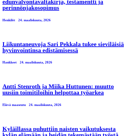
edunvalvontavaltakirja, testamentti ja
perinnönjakosopimus
Henkilöt
24. maaliskuuta, 2026
Liikuntaneuvoja Sari Pekkala tukee sieviläisiä
hyvinvointinsa edistämisessä
Hankkeet
24. maaliskuuta, 2026
Antti Stenroth ja Miika Huttunen: muutto
uusiin toimitiloihin helpottaa työarkea
Elävä maaseutu
24. maaliskuuta, 2026
Kyläillassa puhuttiin naisten vaikutuksesta
kylän elämään ja heidän tekemästään työstä