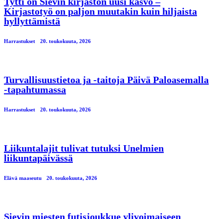
Tytti on Sievin kirjaston uusi kasvo –
Kirjastotyö on paljon muutakin kuin hiljaista
hyllyttämistä
Harrastukset
20. toukokuuta, 2026
Turvallisuustietoa ja -taitoja Päivä Paloasemalla
-tapahtumassa
Harrastukset
20. toukokuuta, 2026
Liikuntalajit tulivat tutuksi Unelmien
liikuntapäivässä
Elävä maaseutu
20. toukokuuta, 2026
Sievin miesten futisjoukkue ylivoimaiseen