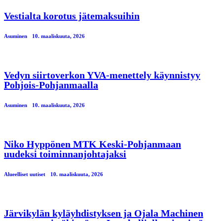
Vestialta korotus jätemaksuihin
Asuminen
10. maaliskuuta, 2026
Vedyn siirtoverkon YVA-menettely käynnistyy
Pohjois-Pohjanmaalla
Asuminen
10. maaliskuuta, 2026
Niko Hyppönen MTK Keski-Pohjanmaan
uudeksi toiminnanjohtajaksi
Alueelliset uutiset
10. maaliskuuta, 2026
Järvikylän kyläyhdistyksen ja Ojala Machinen