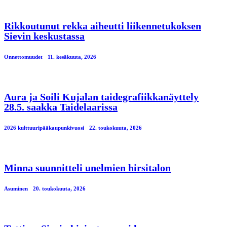
Rikkoutunut rekka aiheutti liikennetukoksen
Sievin keskustassa
Onnettomuudet
11. kesäkuuta, 2026
Aura ja Soili Kujalan taidegrafiikkanäyttely
28.5. saakka Taidelaarissa
2026 kulttuuripääkaupunkivuosi
22. toukokuuta, 2026
Minna suunnitteli unelmien hirsitalon
Asuminen
20. toukokuuta, 2026