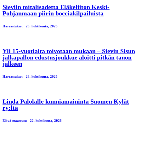
Sieviin mitalisadetta Eläkeliiton Keski-
Pohjanmaan piirin bocciakilpailuista
Harrastukset
23. huhtikuuta, 2026
Yli 15-vuotiaita toivotaan mukaan – Sievin Sisun
jalkapallon edustusjoukkue aloitti pitkän tauon
jälkeen
Harrastukset
23. huhtikuuta, 2026
Linda Palolalle kunniamaininta Suomen Kylät
ry:ltä
Elävä maaseutu
22. huhtikuuta, 2026