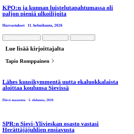
KPO:n ja kunnan luistelutapahtumassa oli
paljon pieniä ulkoilijoita
Harrastukset
11. helmikuuta, 2026
Sievin keäseikkailu
Sievin kunta
Sievin kylät
Lue lisää kirjoittajalta
Tapio Romppainen
Lähes kuusikymmentä uutta ekaluokkalaista
aloittaa koulunsa Sievissä
Elävä maaseutu
5. elokuuta, 2026
SPR:n Sievi-Ylivieskan osasto vastasi
Herättäjäjuhlien ensiavusta