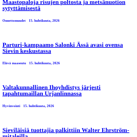
Maastopaloja risujen poltosta ja metsänuotion
sytyttämisestä
Onnettomuudet
15. huhtikuuta, 2026
Parturi-kampaamo Salonki Ässä avasi ovensa
Sievin keskustassa
Elävä maaseutu
15. huhtikuuta, 2026
Valtakunnallinen Ihoyhdistys järjesti
tapahtumaillan Urjanlinnassa
Hyvinvointi
15. huhtikuuta, 2026
Sieviläisiä tuottajia palkittiin Walter Ehrström-
mitaleilla