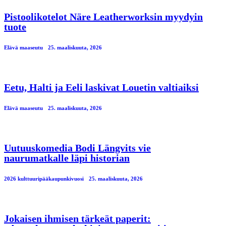
Pistoolikotelot Näre Leatherworksin myydyin
tuote
Elävä maaseutu
25. maaliskuuta, 2026
Eetu, Halti ja Eeli laskivat Louetin valtiaiksi
Elävä maaseutu
25. maaliskuuta, 2026
Uutuuskomedia Bodi Längvits vie
naurumatkalle läpi historian
2026 kulttuuripääkaupunkivuosi
25. maaliskuuta, 2026
Jokaisen ihmisen tärkeät paperit: