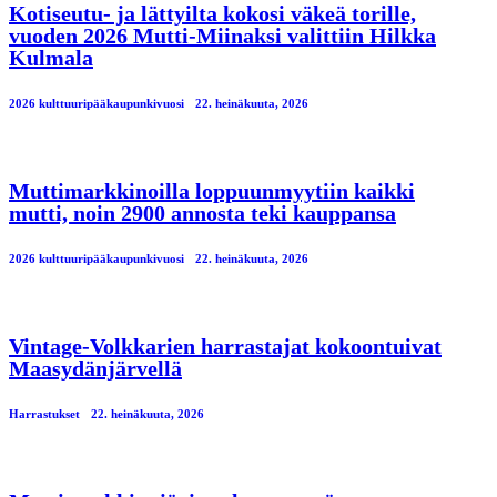
Kotiseutu- ja lättyilta kokosi väkeä torille,
vuoden 2026 Mutti-Miinaksi valittiin Hilkka
Kulmala
2026 kulttuuripääkaupunkivuosi
22. heinäkuuta, 2026
Muttimarkkinoilla loppuunmyytiin kaikki
mutti, noin 2900 annosta teki kauppansa
2026 kulttuuripääkaupunkivuosi
22. heinäkuuta, 2026
Vintage-Volkkarien harrastajat kokoontuivat
Maasydänjärvellä
Harrastukset
22. heinäkuuta, 2026