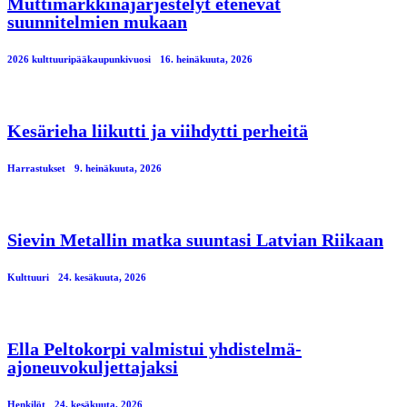
Muttimarkkinajärjestelyt etenevät
suunnitelmien mukaan
2026 kulttuuripääkaupunkivuosi
16. heinäkuuta, 2026
Kesärieha liikutti ja viihdytti perheitä
Harrastukset
9. heinäkuuta, 2026
Sievin Metallin matka suuntasi Latvian Riikaan
Kulttuuri
24. kesäkuuta, 2026
Ella Peltokorpi valmistui yhdistelmä-
ajoneuvokuljettajaksi
Henkilöt
24. kesäkuuta, 2026