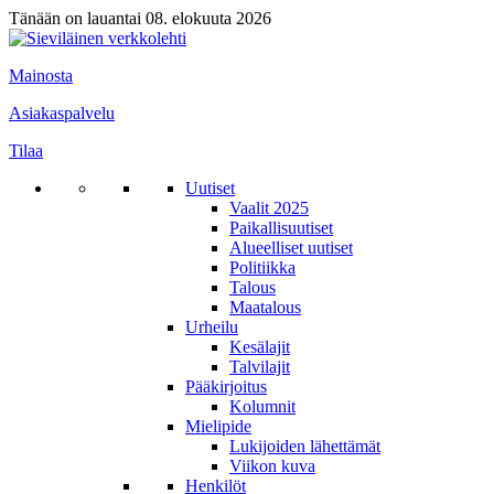
Tänään on lauantai 08. elokuuta 2026
Mainosta
Asiakaspalvelu
Tilaa
Uutiset
Vaalit 2025
Paikallisuutiset
Alueelliset uutiset
Politiikka
Talous
Maatalous
Urheilu
Kesälajit
Talvilajit
Pääkirjoitus
Kolumnit
Mielipide
Lukijoiden lähettämät
Viikon kuva
Henkilöt