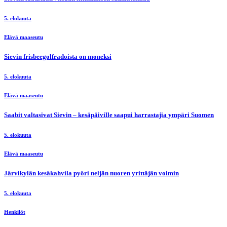
5. elokuuta
Elävä maaseutu
Sievin frisbeegolfradoista on moneksi
5. elokuuta
Elävä maaseutu
Saabit valtasivat Sievin – kesäpäiville saapui harrastajia ympäri Suomen
5. elokuuta
Elävä maaseutu
Järvikylän kesäkahvila pyöri neljän nuoren yrittäjän voimin
5. elokuuta
Henkilöt