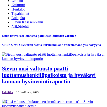
Urheilu
Kulttuuri
Henkilöt
Tapahtumat
Lukijalta
Sievin Kesäseikkailu
Näköislehti
Onko kotivarasi kunnossa poikkeustilanteiden varalle?
SPR:n Sievi-Ylivieskan osasto kutsuu mukaan vähentämään yksinäisyyttä
Sievin uusi valtuusto päätti
luottamushenkilöpaikoista ja hyväksyi
kunnan hyvinvointiraportin
Politiikka
18. kesäkuuta, 2025