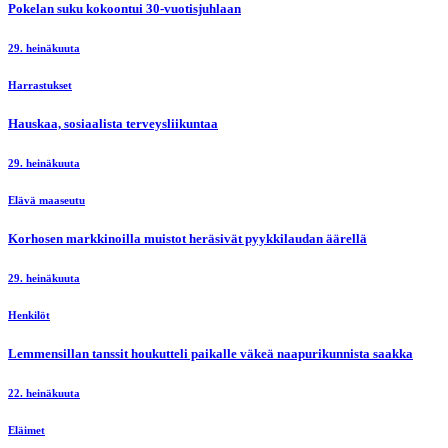
Pokelan suku kokoontui 30-vuotisjuhlaan
29. heinäkuuta
Harrastukset
Hauskaa, sosiaalista terveysliikuntaa
29. heinäkuuta
Elävä maaseutu
Korhosen markkinoilla muistot heräsivät pyykkilaudan äärellä
29. heinäkuuta
Henkilöt
Lemmensillan tanssit houkutteli paikalle väkeä naapurikunnista saakka
22. heinäkuuta
Eläimet