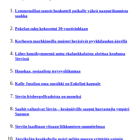
Lemmensillan tanssit houkutteli paikalle väkeä naapurikunnista
saakka
Pokelan suku kokoontui 30-vuotisjuhlaan
Korhosen markkinoilla muistot heräsivät pyykkilaudan äärellä
Lähes kuusikymmentä uutta ekaluokkalaista aloittaa koulunsa
Sievissä
Hauskaa, sosiaalista terveysliikuntaa
Kalle Jussilan oma suosikki on Enkelini-kappale
Sievin frisbeegolfradoista on moneksi
Saabit valtasivat Sievin – kesäpäiville saapui harrastajia ympäri
Suomen
Sieviin laaditaan viisaan liikkumisen suunnitelmaa
Järvikylän kesäkahvila pyöri neljän nuoren yrittäjän voimin