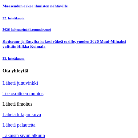
Maaseudun arkea ihmisten nähtäville
22. heinäkuuta
2026 kulttuuripääkaupunkivuosi
Kotiseutu- ja lättyilta kokosi väkeä torille, vuoden 2026 Mutti-Miinaksi
valittiin Hilkka Kulmala
22. heinäkuuta
Ota yhteyttä
Lähetä juttuvinkki
Tee osoitteen muutos
Lähetä ilmoitus
Lähetä lukijan kuva
Lähetä palautetta
Takaisin sivun alkuun