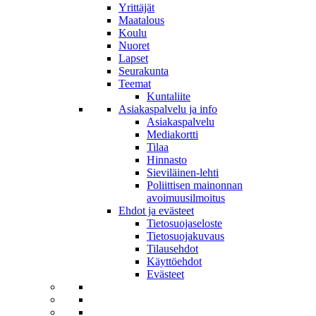
Yrittäjät
Maatalous
Koulu
Nuoret
Lapset
Seurakunta
Teemat
Kuntaliite
Asiakaspalvelu ja info
Asiakaspalvelu
Mediakortti
Tilaa
Hinnasto
Sieviläinen-lehti
Poliittisen mainonnan
avoimuusilmoitus
Ehdot ja evästeet
Tietosuojaseloste
Tietosuojakuvaus
Tilausehdot
Käyttöehdot
Evästeet