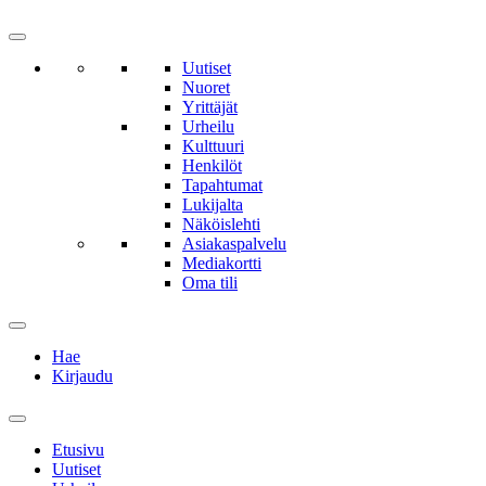
Uutiset
Nuoret
Yrittäjät
Urheilu
Kulttuuri
Henkilöt
Tapahtumat
Lukijalta
Näköislehti
Asiakaspalvelu
Mediakortti
Oma tili
Hae
Kirjaudu
Etusivu
Uutiset