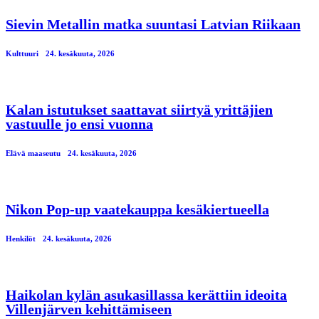
Sievin Metallin matka suuntasi Latvian Riikaan
Kulttuuri
24. kesäkuuta, 2026
Kalan istutukset saattavat siirtyä yrittäjien
vastuulle jo ensi vuonna
Elävä maaseutu
24. kesäkuuta, 2026
Nikon Pop-up vaatekauppa kesäkiertueella
Henkilöt
24. kesäkuuta, 2026
Haikolan kylän asukasillassa kerättiin ideoita
Villenjärven kehittämiseen