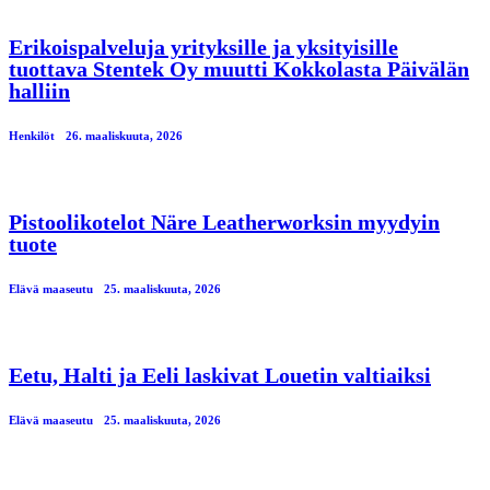
Erikoispalveluja yrityksille ja yksityisille
tuottava Stentek Oy muutti Kokkolasta Päivälän
halliin
Henkilöt
26. maaliskuuta, 2026
Pistoolikotelot Näre Leatherworksin myydyin
tuote
Elävä maaseutu
25. maaliskuuta, 2026
Eetu, Halti ja Eeli laskivat Louetin valtiaiksi
Elävä maaseutu
25. maaliskuuta, 2026