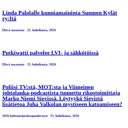
Linda Palolalle kunniamaininta Suomen Kylät
ry:ltä
Elävä maaseutu
22. huhtikuuta, 2026
Putkiwatti palvelee LVI- ja sähkötöissä
Elävä maaseutu
15. huhtikuuta, 2026
Poliisi TV:stä, MOT:sta ja Viimeinen
johtolanka-podcastista tunnettu rikostoimittaja
Marko Niemi Sievissä. Löytyykö Sievistä
lisätietoa Juha Valkolan mystiseen katoamiseen?
2026 kulttuuripääkaupunkivuosi
15. huhtikuuta, 2026