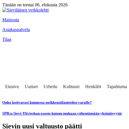
Tänään on torstai 06. elokuuta 2026
Mainosta
Asiakaspalvelu
Tilaa
Etusivu
Uutiset
Urheilu
Kulttuuri
Henkilöt
Tapahtumat
Onko kotivarasi kunnossa poikkeustilanteiden varalle?
SPR:n Sievi-Ylivieskan osasto kutsuu mukaan vähentämään yksinäisyyttä
Sievin uusi valtuusto päätti