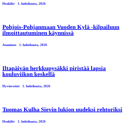
Henkilöt
1. huhtikuuta, 2026
Pohjois-Pohjanmaan Vuoden Kylä -kilpailuun
ilmoittautuminen käynnissä
Asuminen
1. huhtikuuta, 2026
Iltapäivän herkkupysäkki piristää lapsia
kouluviikon keskellä
Hyvinvointi
1. huhtikuuta, 2026
Tuomas Kulha Sievin lukion uudeksi rehtoriksi
Henkilöt
1. huhtikuuta, 2026