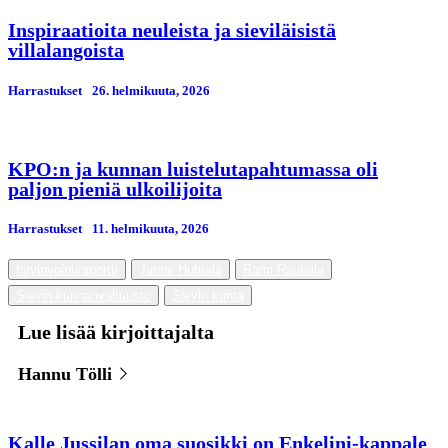
Inspiraatioita neuleista ja sieviläisistä
villalangoista
Harrastukset
26. helmikuuta, 2026
KPO:n ja kunnan luistelutapahtumassa oli
paljon pieniä ulkoilijoita
Harrastukset
11. helmikuuta, 2026
hyvinvointiraportti
Janne Huhtala
Rami Rauhala
Sievin kunnanvaltuusto
Sievin kunta
Lue lisää kirjoittajalta
Hannu Tölli
Kalle Jussilan oma suosikki on Enkelini-kappale