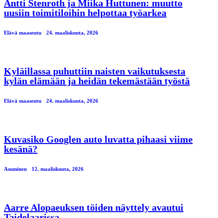
Antti Stenroth ja Miika Huttunen: muutto
uusiin toimitiloihin helpottaa työarkea
Elävä maaseutu
24. maaliskuuta, 2026
Kyläillassa puhuttiin naisten vaikutuksesta
kylän elämään ja heidän tekemästään työstä
Elävä maaseutu
24. maaliskuuta, 2026
Kuvasiko Googlen auto luvatta pihaasi viime
kesänä?
Asuminen
12. maaliskuuta, 2026
Aarre Alopaeuksen töiden näyttely avautui
Taidelaarissa