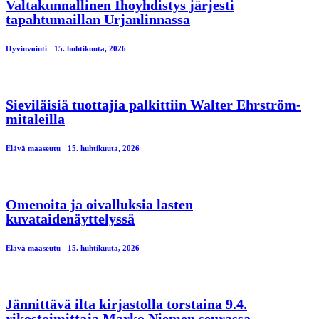
Valtakunnallinen Ihoyhdistys järjesti
tapahtumaillan Urjanlinnassa
Hyvinvointi
15. huhtikuuta, 2026
Sieviläisiä tuottajia palkittiin Walter Ehrström-
mitaleilla
Elävä maaseutu
15. huhtikuuta, 2026
Omenoita ja oivalluksia lasten
kuvataidenäyttelyssä
Elävä maaseutu
15. huhtikuuta, 2026
Jännittävä ilta kirjastolla torstaina 9.4.
rikostoimittaja Marko Niemen seurassa