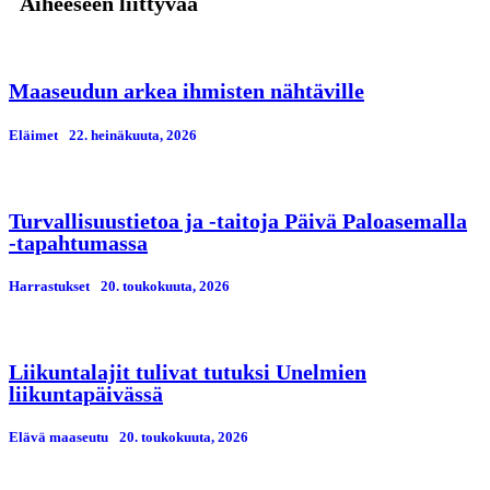
Aiheeseen liittyvää
Maaseudun arkea ihmisten nähtäville
Eläimet
22. heinäkuuta, 2026
Turvallisuustietoa ja -taitoja Päivä Paloasemalla
-tapahtumassa
Harrastukset
20. toukokuuta, 2026
Liikuntalajit tulivat tutuksi Unelmien
liikuntapäivässä
Elävä maaseutu
20. toukokuuta, 2026