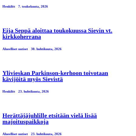
Henkilöt
7. toukokuuta, 2026
Eija Seppä aloittaa toukokuussa Sievin vt.
kirkkoherrana
Alueelliset uutiset
30. huhtikuuta, 2026
Ylivieskan Parkinson-kerhoon toivotaan
kävijöitä myös Sievistä
Henkilöt
23. huhtikuuta, 2026
Herättäjäjuhlille etsitään vielä lisää
majoituspaikkoja
Alueelliset uutiset
23. huhtikuuta, 2026