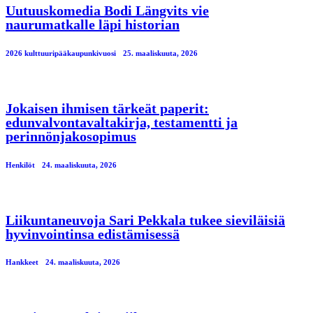
Uutuuskomedia Bodi Längvits vie
naurumatkalle läpi historian
2026 kulttuuripääkaupunkivuosi
25. maaliskuuta, 2026
Jokaisen ihmisen tärkeät paperit:
edunvalvontavaltakirja, testamentti ja
perinnönjakosopimus
Henkilöt
24. maaliskuuta, 2026
Liikuntaneuvoja Sari Pekkala tukee sieviläisiä
hyvinvointinsa edistämisessä
Hankkeet
24. maaliskuuta, 2026