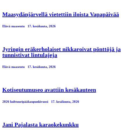
Maasydänjärvellä vietettiin iloista Vapapäivää
Elävä maaseutu
17. kesäkuuta, 2026
Jyringin eräkerholaiset nikkaroivat pönttöjä ja
tunnistivat lintulajeja
Elävä maaseutu
17. kesäkuuta, 2026
Kotiseutumuseo avattiin kesäkauteen
2026 kulttuuripääkaupunkivuosi
17. kesäkuuta, 2026
Jani Pajalasta karaokekunkku