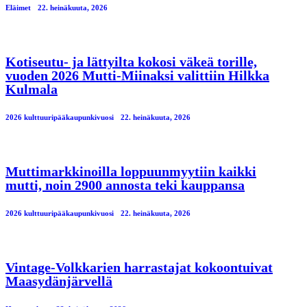
Eläimet
22. heinäkuuta, 2026
Kotiseutu- ja lättyilta kokosi väkeä torille,
vuoden 2026 Mutti-Miinaksi valittiin Hilkka
Kulmala
2026 kulttuuripääkaupunkivuosi
22. heinäkuuta, 2026
Muttimarkkinoilla loppuunmyytiin kaikki
mutti, noin 2900 annosta teki kauppansa
2026 kulttuuripääkaupunkivuosi
22. heinäkuuta, 2026
Vintage-Volkkarien harrastajat kokoontuivat
Maasydänjärvellä