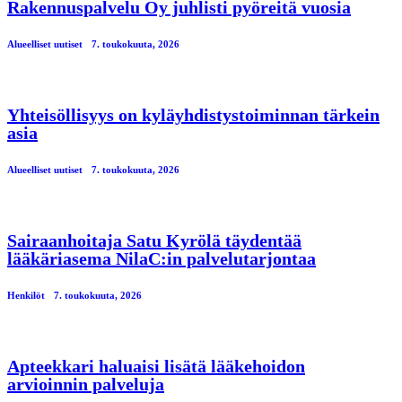
Rakennuspalvelu Oy juhlisti pyöreitä vuosia
Alueelliset uutiset
7. toukokuuta, 2026
Yhteisöllisyys on kyläyhdistystoiminnan tärkein
asia
Alueelliset uutiset
7. toukokuuta, 2026
Sairaanhoitaja Satu Kyrölä täydentää
lääkäriasema NilaC:in palvelutarjontaa
Henkilöt
7. toukokuuta, 2026
Apteekkari haluaisi lisätä lääkehoidon
arvioinnin palveluja