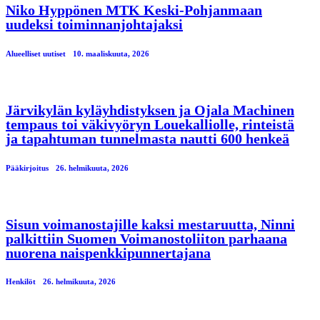
Niko Hyppönen MTK Keski-Pohjanmaan
uudeksi toiminnanjohtajaksi
Alueelliset uutiset
10. maaliskuuta, 2026
Järvikylän kyläyhdistyksen ja Ojala Machinen
tempaus toi väkivyöryn Louekalliolle, rinteistä
ja tapahtuman tunnelmasta nautti 600 henkeä
Pääkirjoitus
26. helmikuuta, 2026
Sisun voimanostajille kaksi mestaruutta, Ninni
palkittiin Suomen Voimanostoliiton parhaana
nuorena naispenkkipunnertajana
Henkilöt
26. helmikuuta, 2026