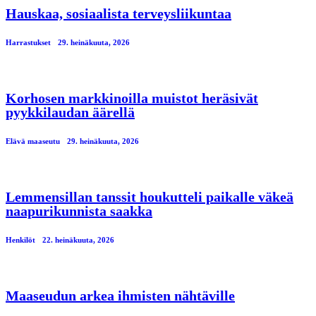
Hauskaa, sosiaalista terveysliikuntaa
Harrastukset
29. heinäkuuta, 2026
Korhosen markkinoilla muistot heräsivät
pyykkilaudan äärellä
Elävä maaseutu
29. heinäkuuta, 2026
Lemmensillan tanssit houkutteli paikalle väkeä
naapurikunnista saakka
Henkilöt
22. heinäkuuta, 2026
Maaseudun arkea ihmisten nähtäville