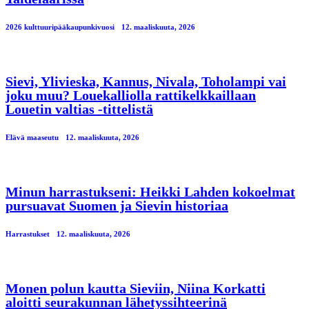
2026 kulttuuripääkaupunkivuosi
12. maaliskuuta, 2026
Sievi, Ylivieska, Kannus, Nivala, Toholampi vai
joku muu? Louekalliolla rattikelkkaillaan
Louetin valtias -tittelistä
Elävä maaseutu
12. maaliskuuta, 2026
Minun harrastukseni: Heikki Lahden kokoelmat
pursuavat Suomen ja Sievin historiaa
Harrastukset
12. maaliskuuta, 2026
Monen polun kautta Sieviin, Niina Korkatti
aloitti seurakunnan lähetyssihteerinä