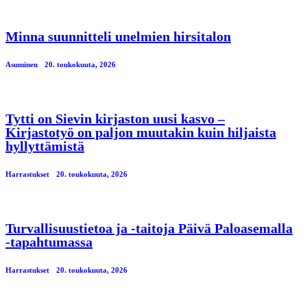
Minna suunnitteli unelmien hirsitalon
Asuminen
20. toukokuuta, 2026
Tytti on Sievin kirjaston uusi kasvo –
Kirjastotyö on paljon muutakin kuin hiljaista
hyllyttämistä
Harrastukset
20. toukokuuta, 2026
Turvallisuustietoa ja -taitoja Päivä Paloasemalla
-tapahtumassa
Harrastukset
20. toukokuuta, 2026