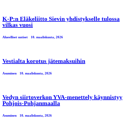
K-P:n Eläkeliitto Sievin yhdistykselle tulossa
vilkas vuosi
Alueelliset uutiset
10. maaliskuuta, 2026
Vestialta korotus jätemaksuihin
Asuminen
10. maaliskuuta, 2026
Vedyn siirtoverkon YVA-menettely käynnistyy
Pohjois-Pohjanmaalla
Asuminen
10. maaliskuuta, 2026