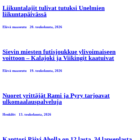
Liikuntalajit tulivat tutuksi Unelmien
liikuntapäivässä
Elävä maaseutu
20. toukokuuta, 2026
Sievin miesten futisjoukkue ylivoimaiseen
voittoon – Kalajoki ja Viikingit kaatuivat
Elävä maaseutu
19. toukokuuta, 2026
Nuoret yrittäjät Rami ja Pyry tarjoavat
ulkomaalauspalveluja
Henkilöt
13. toukokuuta, 2026
Kanttori Päivi Aholla on 12 lasta, 34 lapsenlasta