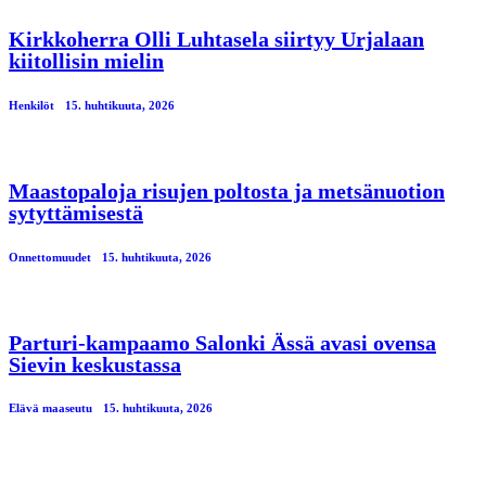
Kirkkoherra Olli Luhtasela siirtyy Urjalaan
kiitollisin mielin
Henkilöt
15. huhtikuuta, 2026
Maastopaloja risujen poltosta ja metsänuotion
sytyttämisestä
Onnettomuudet
15. huhtikuuta, 2026
Parturi-kampaamo Salonki Ässä avasi ovensa
Sievin keskustassa
Elävä maaseutu
15. huhtikuuta, 2026