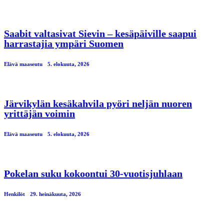
Saabit valtasivat Sievin – kesäpäiville saapui
harrastajia ympäri Suomen
Elävä maaseutu
5. elokuuta, 2026
Järvikylän kesäkahvila pyöri neljän nuoren
yrittäjän voimin
Elävä maaseutu
5. elokuuta, 2026
Pokelan suku kokoontui 30-vuotisjuhlaan
Henkilöt
29. heinäkuuta, 2026