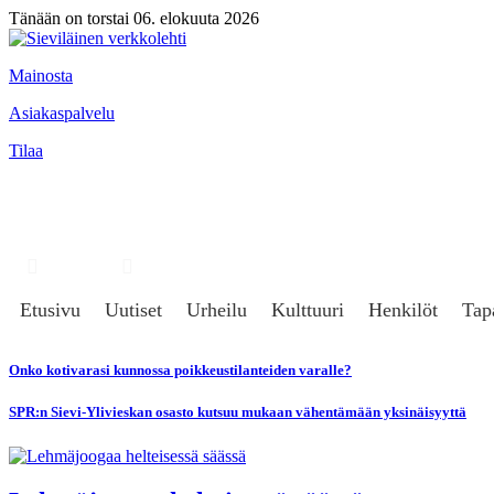
Tänään on torstai 06. elokuuta 2026
Mainosta
Asiakaspalvelu
Tilaa
Hae
Kirjaudu
Etusivu
Uutiset
Urheilu
Kulttuuri
Henkilöt
Tap
Onko kotivarasi kunnossa poikkeustilanteiden varalle?
SPR:n Sievi-Ylivieskan osasto kutsuu mukaan vähentämään yksinäisyyttä