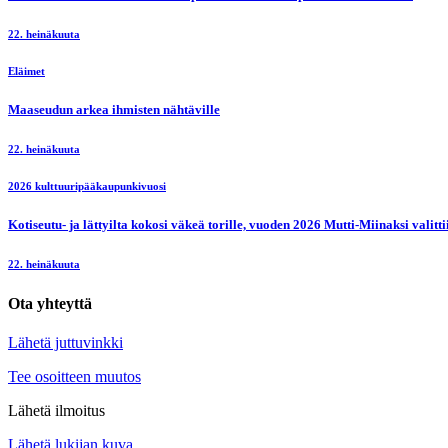
22. heinäkuuta
Eläimet
Maaseudun arkea ihmisten nähtäville
22. heinäkuuta
2026 kulttuuripääkaupunkivuosi
Kotiseutu- ja lättyilta kokosi väkeä torille, vuoden 2026 Mutti-Miinaksi valit
22. heinäkuuta
Ota yhteyttä
Lähetä juttuvinkki
Tee osoitteen muutos
Lähetä ilmoitus
Lähetä lukijan kuva