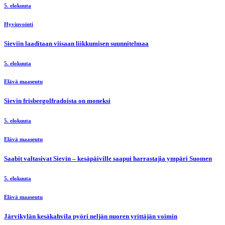
5. elokuuta
Hyvinvointi
Sieviin laaditaan viisaan liikkumisen suunnitelmaa
5. elokuuta
Elävä maaseutu
Sievin frisbeegolfradoista on moneksi
5. elokuuta
Elävä maaseutu
Saabit valtasivat Sievin – kesäpäiville saapui harrastajia ympäri Suomen
5. elokuuta
Elävä maaseutu
Järvikylän kesäkahvila pyöri neljän nuoren yrittäjän voimin