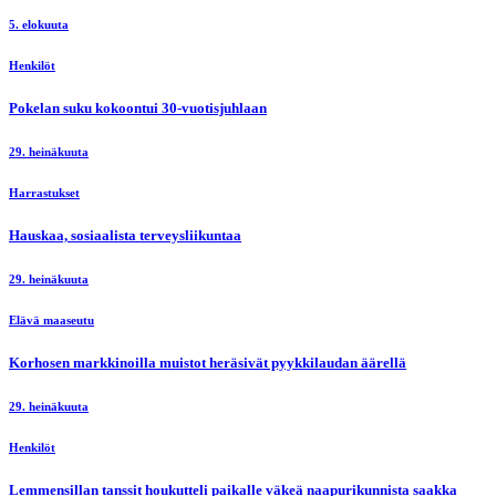
5. elokuuta
Henkilöt
Pokelan suku kokoontui 30-vuotisjuhlaan
29. heinäkuuta
Harrastukset
Hauskaa, sosiaalista terveysliikuntaa
29. heinäkuuta
Elävä maaseutu
Korhosen markkinoilla muistot heräsivät pyykkilaudan äärellä
29. heinäkuuta
Henkilöt
Lemmensillan tanssit houkutteli paikalle väkeä naapurikunnista saakka