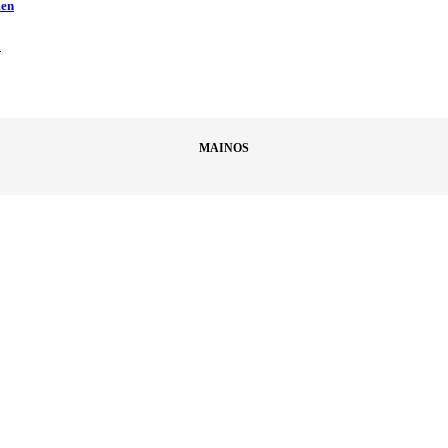
men
ä
MAINOS