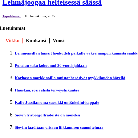
Lehmäjoogaa helteisessä säässä
Tapahtumat
16. heinäkuuta, 2025
Luetuimmat
Viikko
Kuukausi
Vuosi
Lemmensillan tanssit houkutteli paikalle väkeä naapurikunnista saakk
Pokelan suku kokoontui 30-vuotisjuhlaan
Korhosen markkinoilla muistot heräsivät pyykkilaudan äärellä
Hauskaa, sosiaalista terveysliikuntaa
Kalle Jussilan oma suosikki on Enkelini-kappale
Sievin frisbeegolfradoista on moneksi
Sieviin laaditaan viisaan liikkumisen suunnitelmaa