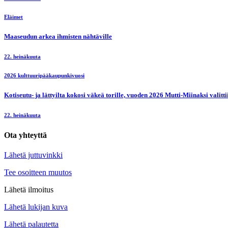
Eläimet
Maaseudun arkea ihmisten nähtäville
22. heinäkuuta
2026 kulttuuripääkaupunkivuosi
Kotiseutu- ja lättyilta kokosi väkeä torille, vuoden 2026 Mutti-Miinaksi valit
22. heinäkuuta
Ota yhteyttä
Lähetä juttuvinkki
Tee osoitteen muutos
Lähetä ilmoitus
Lähetä lukijan kuva
Lähetä palautetta