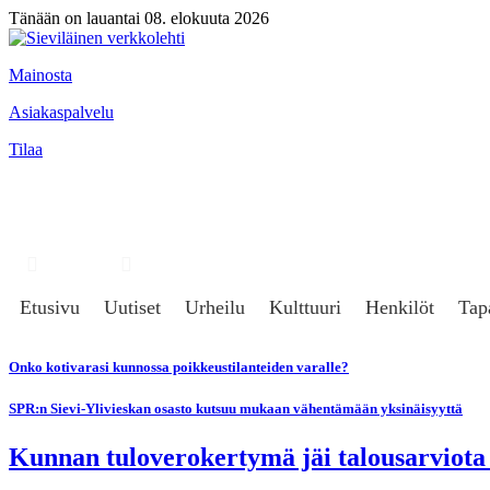
Tänään on lauantai 08. elokuuta 2026
Mainosta
Asiakaspalvelu
Tilaa
Hae
Kirjaudu
Etusivu
Uutiset
Urheilu
Kulttuuri
Henkilöt
Tap
Onko kotivarasi kunnossa poikkeustilanteiden varalle?
SPR:n Sievi-Ylivieskan osasto kutsuu mukaan vähentämään yksinäisyyttä
Kunnan tuloverokertymä jäi talousarviot