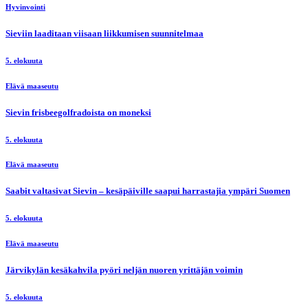
Hyvinvointi
Sieviin laaditaan viisaan liikkumisen suunnitelmaa
5. elokuuta
Elävä maaseutu
Sievin frisbeegolfradoista on moneksi
5. elokuuta
Elävä maaseutu
Saabit valtasivat Sievin – kesäpäiville saapui harrastajia ympäri Suomen
5. elokuuta
Elävä maaseutu
Järvikylän kesäkahvila pyöri neljän nuoren yrittäjän voimin
5. elokuuta