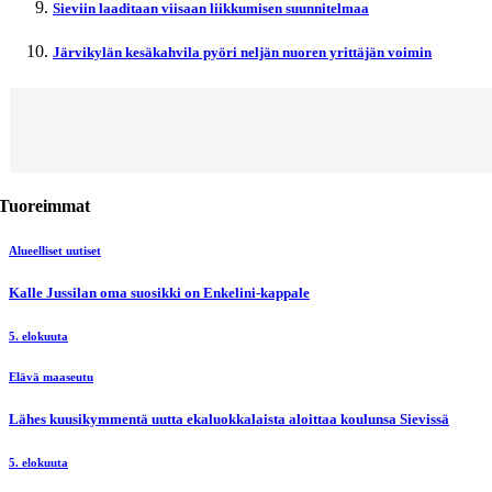
Sieviin laaditaan viisaan liikkumisen suunnitelmaa
Järvikylän kesäkahvila pyöri neljän nuoren yrittäjän voimin
Tuoreimmat
Alueelliset uutiset
Kalle Jussilan oma suosikki on Enkelini-kappale
5. elokuuta
Elävä maaseutu
Lähes kuusikymmentä uutta ekaluokkalaista aloittaa koulunsa Sievissä
5. elokuuta