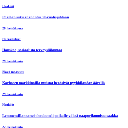
Henkilöt
Pokelan suku kokoontui 30-vuotisjuhlaan
29. heinäkuuta
Harrastukset
Hauskaa, sosiaalista terveysliikuntaa
29. heinäkuuta
Elävä maaseutu
Korhosen markkinoilla muistot heräsivät pyykkilaudan äärellä
29. heinäkuuta
Henkilöt
Lemmensillan tanssit houkutteli paikalle väkeä naapurikunnista saakka
22. heinäkuuta