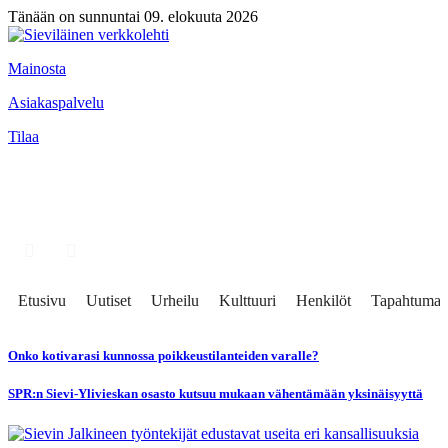
Tänään on sunnuntai 09. elokuuta 2026
Mainosta
Asiakaspalvelu
Tilaa
Etusivu
Uutiset
Urheilu
Kulttuuri
Henkilöt
Tapahtumat
Onko kotivarasi kunnossa poikkeustilanteiden varalle?
SPR:n Sievi-Ylivieskan osasto kutsuu mukaan vähentämään yksinäisyyttä