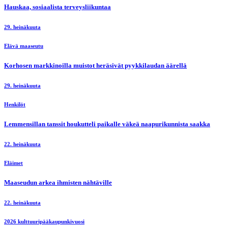
Hauskaa, sosiaalista terveysliikuntaa
29. heinäkuuta
Elävä maaseutu
Korhosen markkinoilla muistot heräsivät pyykkilaudan äärellä
29. heinäkuuta
Henkilöt
Lemmensillan tanssit houkutteli paikalle väkeä naapurikunnista saakka
22. heinäkuuta
Eläimet
Maaseudun arkea ihmisten nähtäville
22. heinäkuuta
2026 kulttuuripääkaupunkivuosi