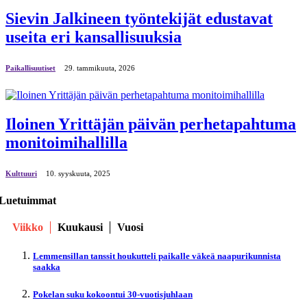
Sievin Jalkineen työntekijät edustavat
useita eri kansallisuuksia
Paikallisuutiset
29. tammikuuta, 2026
Iloinen Yrittäjän päivän perhetapahtuma
monitoimihallilla
Kulttuuri
10. syyskuuta, 2025
Luetuimmat
Viikko
Kuukausi
Vuosi
Lemmensillan tanssit houkutteli paikalle väkeä naapurikunnista
saakka
Pokelan suku kokoontui 30-vuotisjuhlaan