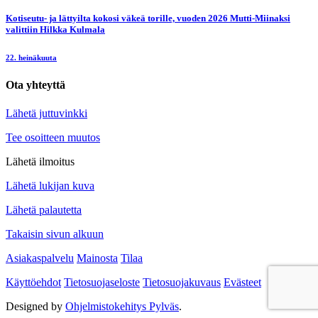
Kotiseutu- ja lättyilta kokosi väkeä torille, vuoden 2026 Mutti-Miinaksi
valittiin Hilkka Kulmala
22. heinäkuuta
Ota yhteyttä
Lähetä juttuvinkki
Tee osoitteen muutos
Lähetä ilmoitus
Lähetä lukijan kuva
Lähetä palautetta
Takaisin sivun alkuun
Asiakaspalvelu
Mainosta
Tilaa
Käyttöehdot
Tietosuojaseloste
Tietosuojakuvaus
Evästeet
Designed by
Ohjelmistokehitys Pylväs
.