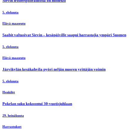
Sievin frisbeegolfradoista on moneksi
5. elokuuta
Elävä maaseutu
Saabit valtasivat Sievin – kesäpäiville saapui harrastajia ympäri Suomen
5. elokuuta
Elävä maaseutu
Järvikylän kesäkahvila pyöri neljän nuoren yrittäjän voimin
5. elokuuta
Henkilöt
Pokelan suku kokoontui 30-vuotisjuhlaan
29. heinäkuuta
Harrastukset