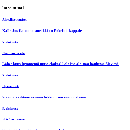
Tuoreimmat
Alueelliset uutiset
Kalle Jussilan oma suosikki on Enkelini-kappale
5. elokuuta
Elävä maaseutu
Lähes kuusikymmentä uutta ekaluokkalaista aloittaa koulunsa Sievissä
5. elokuuta
Hyvinvointi
Sieviin laaditaan viisaan liikkumisen suunnitelmaa
5. elokuuta
Elävä maaseutu