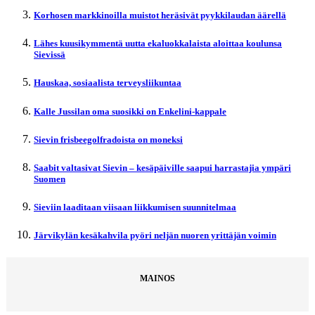
Korhosen markkinoilla muistot heräsivät pyykkilaudan äärellä
Lähes kuusikymmentä uutta ekaluokkalaista aloittaa koulunsa
Sievissä
Hauskaa, sosiaalista terveysliikuntaa
Kalle Jussilan oma suosikki on Enkelini-kappale
Sievin frisbeegolfradoista on moneksi
Saabit valtasivat Sievin – kesäpäiville saapui harrastajia ympäri
Suomen
Sieviin laaditaan viisaan liikkumisen suunnitelmaa
Järvikylän kesäkahvila pyöri neljän nuoren yrittäjän voimin
MAINOS