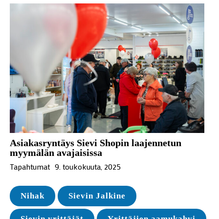
Asiakasryntäys Sievi Shopin laajennetun
myymälän avajaisissa
Tapahtumat
9. toukokuuta, 2025
Nihak
Sievin Jalkine
Sievin yrittäjät
Yrittäjien aamukahvi