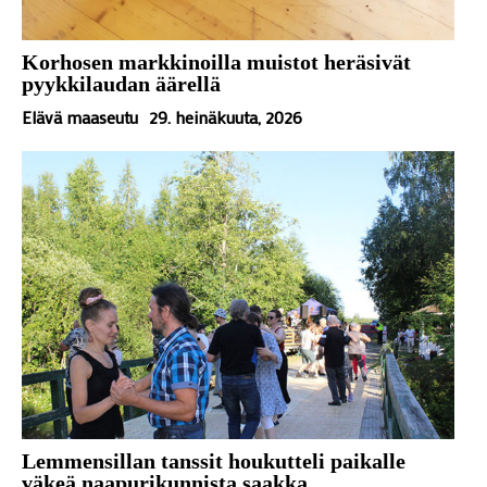
Korhosen markkinoilla muistot heräsivät
pyykkilaudan äärellä
Elävä maaseutu
29. heinäkuuta, 2026
Lemmensillan tanssit houkutteli paikalle
väkeä naapurikunnista saakka