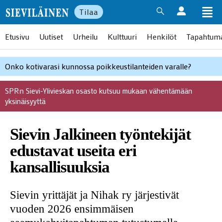
Tilaa
Etusivu
Uutiset
Urheilu
Kulttuuri
Henkilöt
Tapahtum
Onko kotivarasi kunnossa poikkeustilanteiden varalle?
SPR:n Sievi-Ylivieskan osasto kutsuu mukaan vähentämään
yksinäisyyttä
Sievin Jalkineen työntekijät
edustavat useita eri
kansallisuuksia
Sievin yrittäjät ja Nihak ry järjestivät
vuoden 2026 ensimmäisen