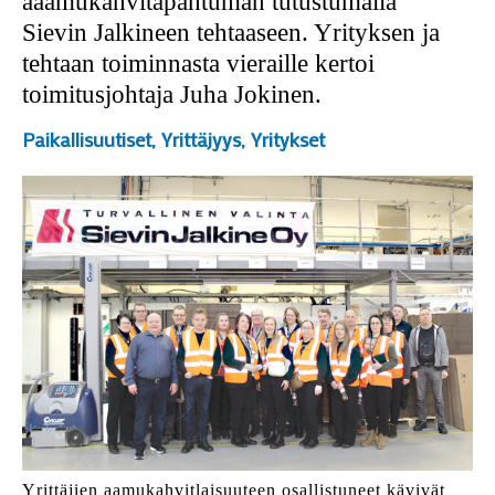
aaamukahvitapahtuman tutustumalla
Sievin Jalkineen tehtaaseen. Yrityksen ja
tehtaan toiminnasta vieraille kertoi
toimitusjohtaja Juha Jokinen.
Paikallisuutiset
,
Yrittäjyys
,
Yritykset
Yrittäjien aamukahvitlaisuuteen osallistuneet kävivät