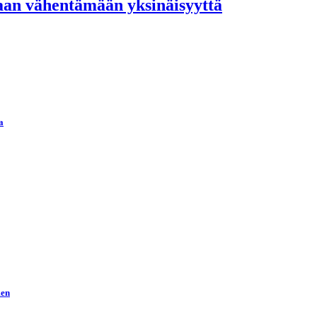
aan vähentämään yksinäisyyttä
a
men