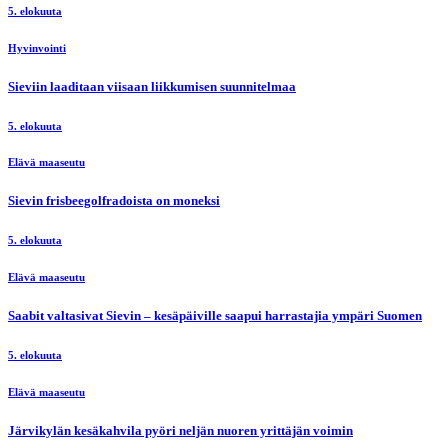
5. elokuuta
Hyvinvointi
Sieviin laaditaan viisaan liikkumisen suunnitelmaa
5. elokuuta
Elävä maaseutu
Sievin frisbeegolfradoista on moneksi
5. elokuuta
Elävä maaseutu
Saabit valtasivat Sievin – kesäpäiville saapui harrastajia ympäri Suomen
5. elokuuta
Elävä maaseutu
Järvikylän kesäkahvila pyöri neljän nuoren yrittäjän voimin