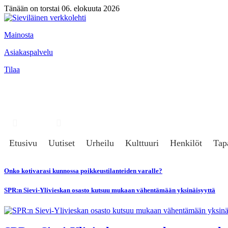
Tänään on torstai 06. elokuuta 2026
Mainosta
Asiakaspalvelu
Tilaa
Hae
Kirjaudu
Etusivu
Uutiset
Urheilu
Kulttuuri
Henkilöt
Tap
Onko kotivarasi kunnossa poikkeustilanteiden varalle?
SPR:n Sievi-Ylivieskan osasto kutsuu mukaan vähentämään yksinäisyyttä