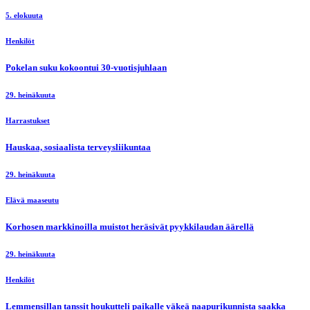
5. elokuuta
Henkilöt
Pokelan suku kokoontui 30-vuotisjuhlaan
29. heinäkuuta
Harrastukset
Hauskaa, sosiaalista terveysliikuntaa
29. heinäkuuta
Elävä maaseutu
Korhosen markkinoilla muistot heräsivät pyykkilaudan äärellä
29. heinäkuuta
Henkilöt
Lemmensillan tanssit houkutteli paikalle väkeä naapurikunnista saakka