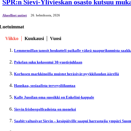
SPR:n Sievi-Ylivieskan osasto kutsuu muk
Alueelliset uutiset
26. helmikuuta, 2026
Luetuimmat
Viikko
Kuukausi
Vuosi
Lemmensillan tanssit houkutteli paikalle väkeä naapurikunnista saakk
Pokelan suku kokoontui 30-vuotisjuhlaan
Korhosen markkinoilla muistot heräsivät pyykkilaudan äärellä
Hauskaa, sosiaalista terveysliikuntaa
Kalle Jussilan oma suosikki on Enkelini-kappale
Sievin frisbeegolfradoista on moneksi
Saabit valtasivat Sievin – kesäpäiville saapui harrastajia ympäri Suo