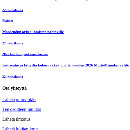
22. heinäkuuta
Eläimet
Maaseudun arkea ihmisten nähtäville
22. heinäkuuta
2026 kulttuuripääkaupunkivuosi
Kotiseutu- ja lättyilta kokosi väkeä torille, vuoden 2026 Mutti-Miinaksi valit
22. heinäkuuta
Ota yhteyttä
Lähetä juttuvinkki
Tee osoitteen muutos
Lähetä ilmoitus
Lähetä lukijan kuva