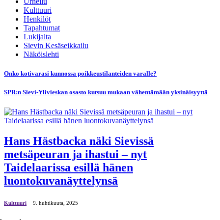
Urheilu
Kulttuuri
Henkilöt
Tapahtumat
Lukijalta
Sievin Kesäseikkailu
Näköislehti
Onko kotivarasi kunnossa poikkeustilanteiden varalle?
SPR:n Sievi-Ylivieskan osasto kutsuu mukaan vähentämään yksinäisyyttä
Hans Hästbacka näki Sievissä
metsäpeuran ja ihastui – nyt
Taidelaarissa esillä hänen
luontokuvanäyttelynsä
Kulttuuri
9. huhtikuuta, 2025