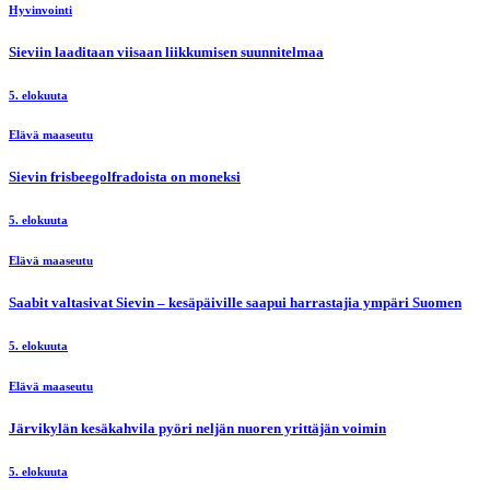
Hyvinvointi
Sieviin laaditaan viisaan liikkumisen suunnitelmaa
5. elokuuta
Elävä maaseutu
Sievin frisbeegolfradoista on moneksi
5. elokuuta
Elävä maaseutu
Saabit valtasivat Sievin – kesäpäiville saapui harrastajia ympäri Suomen
5. elokuuta
Elävä maaseutu
Järvikylän kesäkahvila pyöri neljän nuoren yrittäjän voimin
5. elokuuta