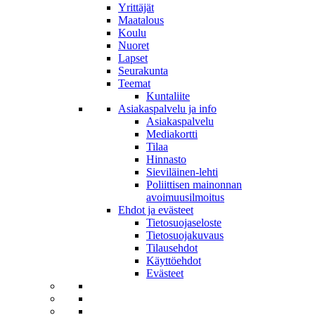
Yrittäjät
Maatalous
Koulu
Nuoret
Lapset
Seurakunta
Teemat
Kuntaliite
Asiakaspalvelu ja info
Asiakaspalvelu
Mediakortti
Tilaa
Hinnasto
Sieviläinen-lehti
Poliittisen mainonnan
avoimuusilmoitus
Ehdot ja evästeet
Tietosuojaseloste
Tietosuojakuvaus
Tilausehdot
Käyttöehdot
Evästeet