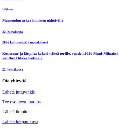
Eläimet
Maaseudun arkea ihmisten nähtäville
22. heinäkuuta
2026 kulttuuripääkaupunkivuosi
Kotiseutu- ja lättyilta kokosi väkeä torille, vuoden 2026 Mutti-Miinaksi
valittiin Hilkka Kulmala
22. heinäkuuta
Ota yhteyttä
Lähetä juttuvinkki
Tee osoitteen muutos
Lähetä ilmoitus
Lähetä lukijan kuva