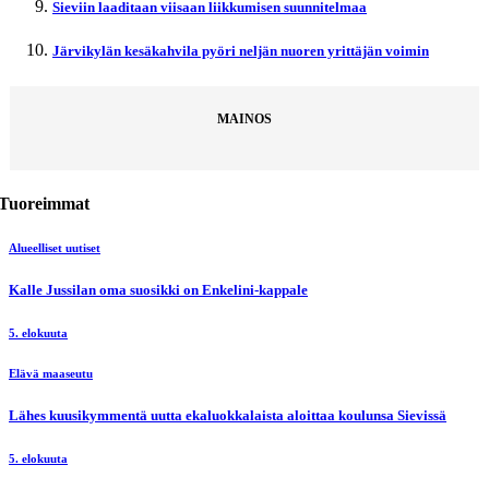
Sieviin laaditaan viisaan liikkumisen suunnitelmaa
Järvikylän kesäkahvila pyöri neljän nuoren yrittäjän voimin
MAINOS
Tuoreimmat
Alueelliset uutiset
Kalle Jussilan oma suosikki on Enkelini-kappale
5. elokuuta
Elävä maaseutu
Lähes kuusikymmentä uutta ekaluokkalaista aloittaa koulunsa Sievissä
5. elokuuta