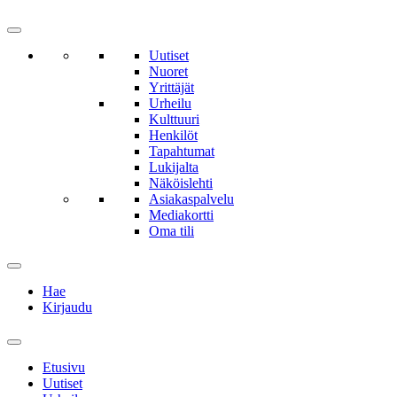
Uutiset
Nuoret
Yrittäjät
Urheilu
Kulttuuri
Henkilöt
Tapahtumat
Lukijalta
Näköislehti
Asiakaspalvelu
Mediakortti
Oma tili
Hae
Kirjaudu
Etusivu
Uutiset