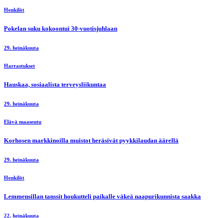
Henkilöt
Pokelan suku kokoontui 30-vuotisjuhlaan
29. heinäkuuta
Harrastukset
Hauskaa, sosiaalista terveysliikuntaa
29. heinäkuuta
Elävä maaseutu
Korhosen markkinoilla muistot heräsivät pyykkilaudan äärellä
29. heinäkuuta
Henkilöt
Lemmensillan tanssit houkutteli paikalle väkeä naapurikunnista saakka
22. heinäkuuta