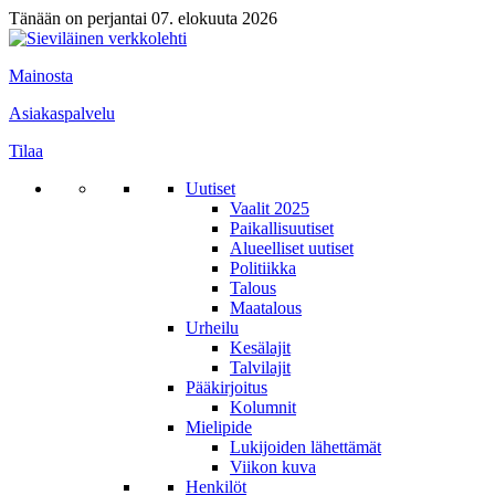
Tänään on perjantai 07. elokuuta 2026
Mainosta
Asiakaspalvelu
Tilaa
Uutiset
Vaalit 2025
Paikallisuutiset
Alueelliset uutiset
Politiikka
Talous
Maatalous
Urheilu
Kesälajit
Talvilajit
Pääkirjoitus
Kolumnit
Mielipide
Lukijoiden lähettämät
Viikon kuva
Henkilöt