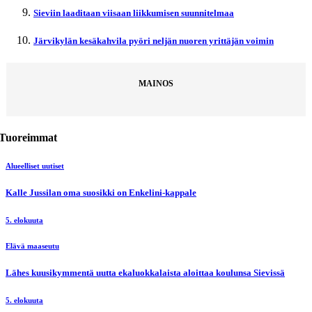
Sieviin laaditaan viisaan liikkumisen suunnitelmaa
Järvikylän kesäkahvila pyöri neljän nuoren yrittäjän voimin
MAINOS
Tuoreimmat
Alueelliset uutiset
Kalle Jussilan oma suosikki on Enkelini-kappale
5. elokuuta
Elävä maaseutu
Lähes kuusikymmentä uutta ekaluokkalaista aloittaa koulunsa Sievissä
5. elokuuta