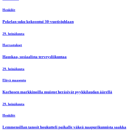
Henkilöt
Pokelan suku kokoontui 30-vuotisjuhlaan
29. heinäkuuta
Harrastukset
Hauskaa, sosiaalista terveysliikuntaa
29. heinäkuuta
Elävä maaseutu
Korhosen markkinoilla muistot heräsivät pyykkilaudan äärellä
29. heinäkuuta
Henkilöt
Lemmensillan tanssit houkutteli paikalle väkeä naapurikunnista saakka