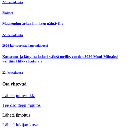
22. heinäkuuta
Eläimet
Maaseudun arkea ihmisten nähtäville
22. heinäkuuta
2026 kulttuuripääkaupunkivuosi
Kotiseutu- ja lättyilta kokosi väkeä torille, vuoden 2026 Mutti-Miinaksi
valittiin Hilkka Kulmala
22. heinäkuuta
Ota yhteyttä
Lähetä juttuvinkki
Tee osoitteen muutos
Lähetä ilmoitus
Lähetä lukijan kuva