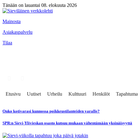
Tänään on lauantai 08. elokuuta 2026
Mainosta
Asiakaspalvelu
Tilaa
Etusivu
Uutiset
Urheilu
Kulttuuri
Henkilöt
Tapahtumat
Onko kotivarasi kunnossa poikkeustilanteiden varalle?
SPR:n Sievi-Ylivieskan osasto kutsuu mukaan vähentämään yksinäisyyttä