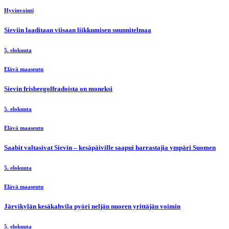
Hyvinvointi
Sieviin laaditaan viisaan liikkumisen suunnitelmaa
5. elokuuta
Elävä maaseutu
Sievin frisbeegolfradoista on moneksi
5. elokuuta
Elävä maaseutu
Saabit valtasivat Sievin – kesäpäiville saapui harrastajia ympäri Suomen
5. elokuuta
Elävä maaseutu
Järvikylän kesäkahvila pyöri neljän nuoren yrittäjän voimin
5. elokuuta