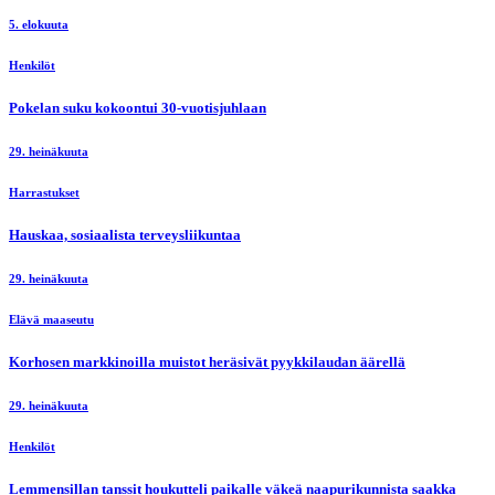
5. elokuuta
Henkilöt
Pokelan suku kokoontui 30-vuotisjuhlaan
29. heinäkuuta
Harrastukset
Hauskaa, sosiaalista terveysliikuntaa
29. heinäkuuta
Elävä maaseutu
Korhosen markkinoilla muistot heräsivät pyykkilaudan äärellä
29. heinäkuuta
Henkilöt
Lemmensillan tanssit houkutteli paikalle väkeä naapurikunnista saakka