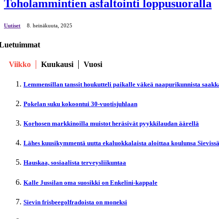
Toholammintien asfaltointi loppusuoralla
Uutiset
8. heinäkuuta, 2025
Luetuimmat
Viikko
Kuukausi
Vuosi
Lemmensillan tanssit houkutteli paikalle väkeä naapurikunnista saakk
Pokelan suku kokoontui 30-vuotisjuhlaan
Korhosen markkinoilla muistot heräsivät pyykkilaudan äärellä
Lähes kuusikymmentä uutta ekaluokkalaista aloittaa koulunsa Sieviss
Hauskaa, sosiaalista terveysliikuntaa
Kalle Jussilan oma suosikki on Enkelini-kappale
Sievin frisbeegolfradoista on moneksi