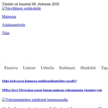
Tänään on lauantai 08. elokuuta 2026
Mainosta
Asiakaspalvelu
Tilaa
Hae
Kirjaudu
Etusivu
Uutiset
Urheilu
Kulttuuri
Henkilöt
Tap
Onko kotivarasi kunnossa poikkeustilanteiden varalle?
SPR:n Sievi-Ylivieskan osasto kutsuu mukaan vähentämään yksinäisyyttä