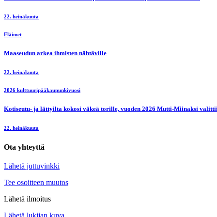
22. heinäkuuta
Eläimet
Maaseudun arkea ihmisten nähtäville
22. heinäkuuta
2026 kulttuuripääkaupunkivuosi
Kotiseutu- ja lättyilta kokosi väkeä torille, vuoden 2026 Mutti-Miinaksi valit
22. heinäkuuta
Ota yhteyttä
Lähetä juttuvinkki
Tee osoitteen muutos
Lähetä ilmoitus
Lähetä lukijan kuva