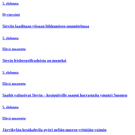
5. elokuuta
Hyvinvointi
Sieviin laaditaan viisaan liikkumisen suunnitelmaa
5. elokuuta
Elävä maaseutu
Sievin frisbeegolfradoista on moneksi
5. elokuuta
Elävä maaseutu
Saabit valtasivat Sievin – kesäpäiville saapui harrastajia ympäri Suomen
5. elokuuta
Elävä maaseutu
Järvikylän kesäkahvila pyöri neljän nuoren yrittäjän voimin