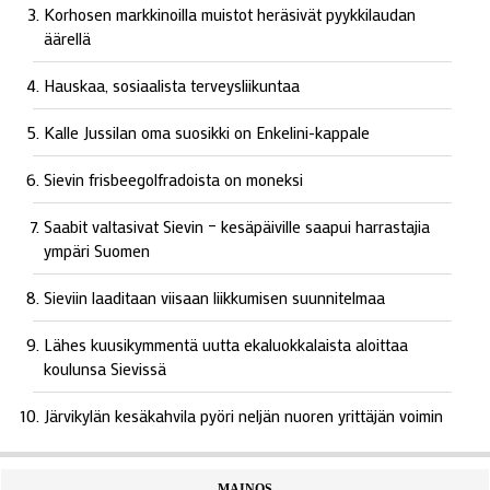
Korhosen markkinoilla muistot heräsivät pyykkilaudan
äärellä
Hauskaa, sosiaalista terveysliikuntaa
Kalle Jussilan oma suosikki on Enkelini-kappale
Sievin frisbeegolfradoista on moneksi
Saabit valtasivat Sievin – kesäpäiville saapui harrastajia
ympäri Suomen
Sieviin laaditaan viisaan liikkumisen suunnitelmaa
Lähes kuusikymmentä uutta ekaluokkalaista aloittaa
koulunsa Sievissä
Järvikylän kesäkahvila pyöri neljän nuoren yrittäjän voimin
MAINOS