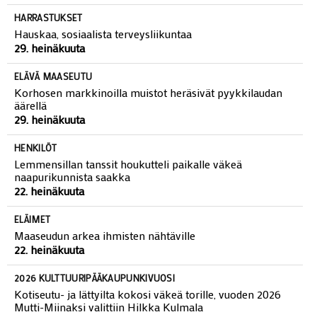
HARRASTUKSET
Hauskaa, sosiaalista terveysliikuntaa
29. heinäkuuta
ELÄVÄ MAASEUTU
Korhosen markkinoilla muistot heräsivät pyykkilaudan
äärellä
29. heinäkuuta
HENKILÖT
Lemmensillan tanssit houkutteli paikalle väkeä
naapurikunnista saakka
22. heinäkuuta
ELÄIMET
Maaseudun arkea ihmisten nähtäville
22. heinäkuuta
2026 KULTTUURIPÄÄKAUPUNKIVUOSI
Kotiseutu- ja lättyilta kokosi väkeä torille, vuoden 2026
Mutti-Miinaksi valittiin Hilkka Kulmala