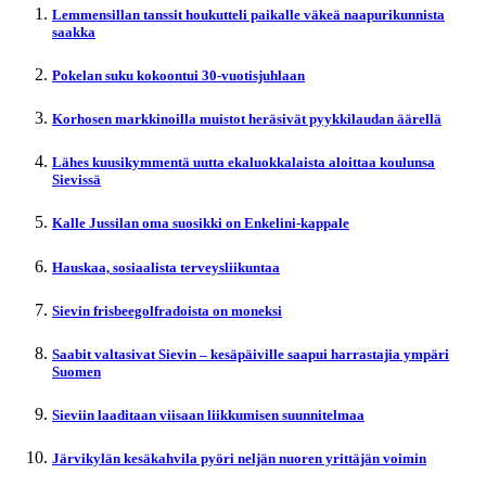
Lemmensillan tanssit houkutteli paikalle väkeä naapurikunnista
saakka
Pokelan suku kokoontui 30-vuotisjuhlaan
Korhosen markkinoilla muistot heräsivät pyykkilaudan äärellä
Lähes kuusikymmentä uutta ekaluokkalaista aloittaa koulunsa
Sievissä
Kalle Jussilan oma suosikki on Enkelini-kappale
Hauskaa, sosiaalista terveysliikuntaa
Sievin frisbeegolfradoista on moneksi
Saabit valtasivat Sievin – kesäpäiville saapui harrastajia ympäri
Suomen
Sieviin laaditaan viisaan liikkumisen suunnitelmaa
Järvikylän kesäkahvila pyöri neljän nuoren yrittäjän voimin