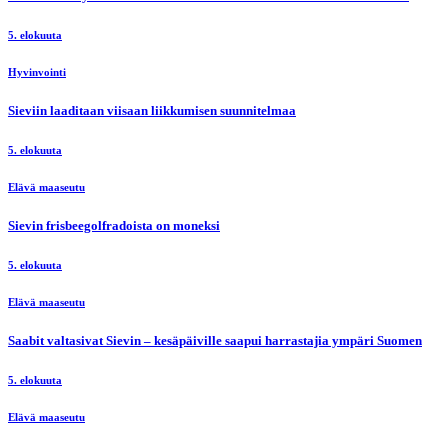
5. elokuuta
Hyvinvointi
Sieviin laaditaan viisaan liikkumisen suunnitelmaa
5. elokuuta
Elävä maaseutu
Sievin frisbeegolfradoista on moneksi
5. elokuuta
Elävä maaseutu
Saabit valtasivat Sievin – kesäpäiville saapui harrastajia ympäri Suomen
5. elokuuta
Elävä maaseutu