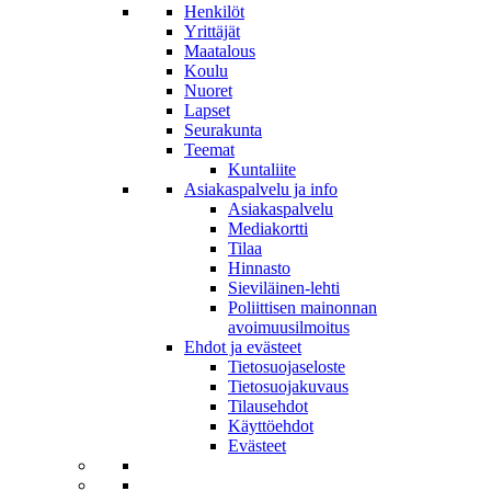
Henkilöt
Yrittäjät
Maatalous
Koulu
Nuoret
Lapset
Seurakunta
Teemat
Kuntaliite
Asiakaspalvelu ja info
Asiakaspalvelu
Mediakortti
Tilaa
Hinnasto
Sieviläinen-lehti
Poliittisen mainonnan
avoimuusilmoitus
Ehdot ja evästeet
Tietosuojaseloste
Tietosuojakuvaus
Tilausehdot
Käyttöehdot
Evästeet