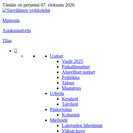
Tänään on perjantai 07. elokuuta 2026
Mainosta
Asiakaspalvelu
Tilaa
Uutiset
Vaalit 2025
Paikallisuutiset
Alueelliset uutiset
Politiikka
Talous
Maatalous
Urheilu
Kesälajit
Talvilajit
Pääkirjoitus
Kolumnit
Mielipide
Lukijoiden lähettämät
Viikon kuva