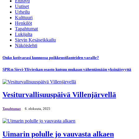
Etusivu
Uutiset
Urheilu
Kulttuuri
Henkilöt
Tapahtumat
Lukijalta
Sievin Kesäseikkailu
Näköislehti
Onko kotivarasi kunnossa poikkeustilanteiden varalle?
SPR:n Sievi-Ylivieskan osasto kutsuu mukaan vähentämään yksinäisyyttä
Vesiturvallisuuspäivä Villenjärvellä
Tapahtumat
6. elokuuta, 2025
Uimarin polulle jo vauvasta alkaen