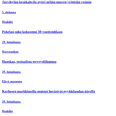
Järvikylän kesäkahvila pyöri neljän nuoren yrittäjän voimin
5. elokuuta
Henkilöt
Pokelan suku kokoontui 30-vuotisjuhlaan
29. heinäkuuta
Harrastukset
Hauskaa, sosiaalista terveysliikuntaa
29. heinäkuuta
Elävä maaseutu
Korhosen markkinoilla muistot heräsivät pyykkilaudan äärellä
29. heinäkuuta
Henkilöt