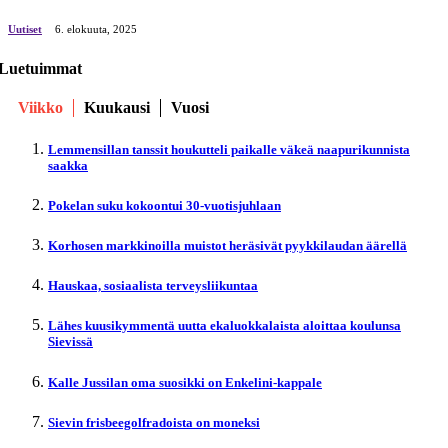
Uutiset
6. elokuuta, 2025
Luetuimmat
Viikko
Kuukausi
Vuosi
Lemmensillan tanssit houkutteli paikalle väkeä naapurikunnista
saakka
Pokelan suku kokoontui 30-vuotisjuhlaan
Korhosen markkinoilla muistot heräsivät pyykkilaudan äärellä
Hauskaa, sosiaalista terveysliikuntaa
Lähes kuusikymmentä uutta ekaluokkalaista aloittaa koulunsa
Sievissä
Kalle Jussilan oma suosikki on Enkelini-kappale
Sievin frisbeegolfradoista on moneksi