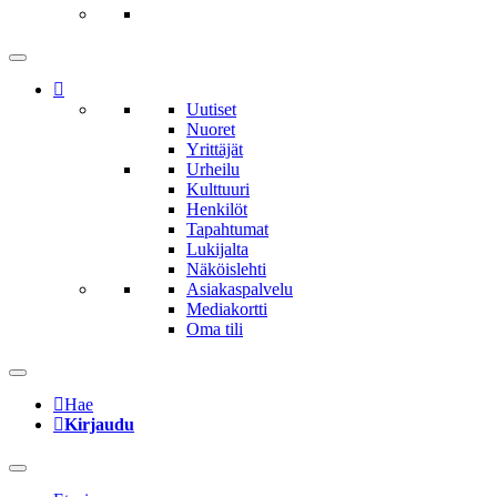
Uutiset
Nuoret
Yrittäjät
Urheilu
Kulttuuri
Henkilöt
Tapahtumat
Lukijalta
Näköislehti
Asiakaspalvelu
Mediakortti
Oma tili
Hae
Kirjaudu