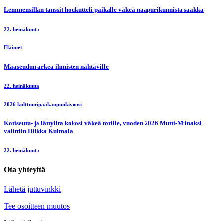
Lemmensillan tanssit houkutteli paikalle väkeä naapurikunnista saakka
22. heinäkuuta
Eläimet
Maaseudun arkea ihmisten nähtäville
22. heinäkuuta
2026 kulttuuripääkaupunkivuosi
Kotiseutu- ja lättyilta kokosi väkeä torille, vuoden 2026 Mutti-Miinaksi
valittiin Hilkka Kulmala
22. heinäkuuta
Ota yhteyttä
Lähetä juttuvinkki
Tee osoitteen muutos